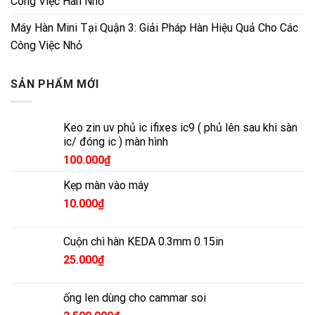
Công Việc Hàn Nhỏ
Máy Hàn Mini Tại Quận 3: Giải Pháp Hàn Hiệu Quả Cho Các
Công Việc Nhỏ
SẢN PHẨM MỚI
Keo zin uv phủ ic ifixes ic9 ( phủ lên sau khi sàn
ic/ đóng ic ) màn hình
100.000
₫
Kẹp màn vào máy
10.000
₫
Cuộn chì hàn KEDA 0.3mm 0.15in
25.000
₫
ống len dùng cho cammar soi