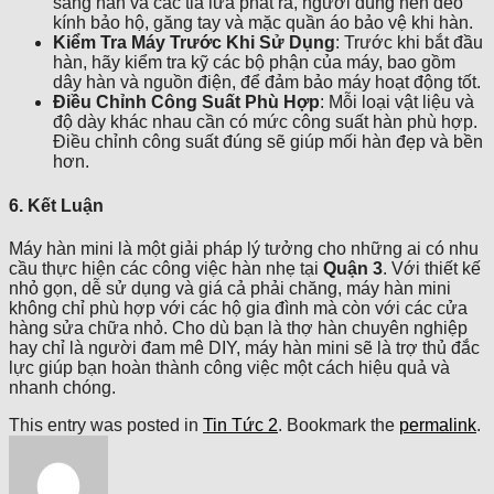
sáng hàn và các tia lửa phát ra, người dùng nên đeo
kính bảo hộ, găng tay và mặc quần áo bảo vệ khi hàn.
Kiểm Tra Máy Trước Khi Sử Dụng
: Trước khi bắt đầu
hàn, hãy kiểm tra kỹ các bộ phận của máy, bao gồm
dây hàn và nguồn điện, để đảm bảo máy hoạt động tốt.
Điều Chỉnh Công Suất Phù Hợp
: Mỗi loại vật liệu và
độ dày khác nhau cần có mức công suất hàn phù hợp.
Điều chỉnh công suất đúng sẽ giúp mối hàn đẹp và bền
hơn.
6. Kết Luận
Máy hàn mini là một giải pháp lý tưởng cho những ai có nhu
cầu thực hiện các công việc hàn nhẹ tại
Quận 3
. Với thiết kế
nhỏ gọn, dễ sử dụng và giá cả phải chăng, máy hàn mini
không chỉ phù hợp với các hộ gia đình mà còn với các cửa
hàng sửa chữa nhỏ. Cho dù bạn là thợ hàn chuyên nghiệp
hay chỉ là người đam mê DIY, máy hàn mini sẽ là trợ thủ đắc
lực giúp bạn hoàn thành công việc một cách hiệu quả và
nhanh chóng.
This entry was posted in
Tin Tức 2
. Bookmark the
permalink
.