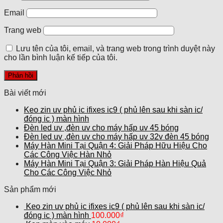
Email
Trang web
Lưu tên của tôi, email, và trang web trong trình duyệt này
cho lần bình luận kế tiếp của tôi.
Bài viết mới
Keo zin uv phủ ic ifixes ic9 ( phủ lên sau khi sàn ic/
đóng ic ) màn hình
Đèn led uv ,đèn uv cho máy hấp uv 45 bóng
Đèn led uv ,đèn uv cho máy hấp uv 32v đèn 45 bóng
Máy Hàn Mini Tại Quận 4: Giải Pháp Hữu Hiệu Cho
Các Công Việc Hàn Nhỏ
Máy Hàn Mini Tại Quận 3: Giải Pháp Hàn Hiệu Quả
Cho Các Công Việc Nhỏ
Sản phẩm mới
Keo zin uv phủ ic ifixes ic9 ( phủ lên sau khi sàn ic/
đóng ic ) màn hình
100.000
₫