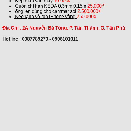
Kẹp màn vào máy
10.000
₫
Cuộn chì hàn KEDA 0.3mm 0.15in
25.000
₫
ống len dùng cho cammar soi
2.500.000
₫
Keo lạnh vô ron iPhone vàng
250.000
₫
Địa Chỉ :
2A Nguyễn Bá Tòng, P. Tân Thành, Q. Tân Phú
Hotline : 0987789279 - 0908101011