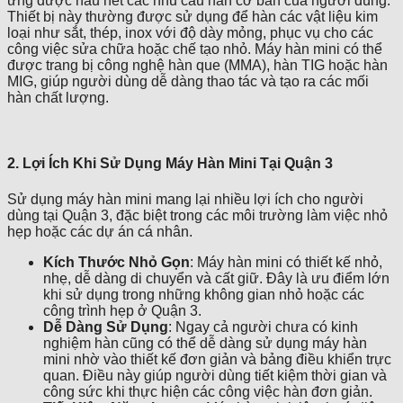
ứng được hầu hết các nhu cầu hàn cơ bản của người dùng.
Thiết bị này thường được sử dụng để hàn các vật liệu kim
loại như sắt, thép, inox với độ dày mỏng, phục vụ cho các
công việc sửa chữa hoặc chế tạo nhỏ. Máy hàn mini có thể
được trang bị công nghệ hàn que (MMA), hàn TIG hoặc hàn
MIG, giúp người dùng dễ dàng thao tác và tạo ra các mối
hàn chất lượng.
2. Lợi Ích Khi Sử Dụng Máy Hàn Mini Tại Quận 3
Sử dụng máy hàn mini mang lại nhiều lợi ích cho người
dùng tại Quận 3, đặc biệt trong các môi trường làm việc nhỏ
hẹp hoặc các dự án cá nhân.
Kích Thước Nhỏ Gọn
: Máy hàn mini có thiết kế nhỏ,
nhẹ, dễ dàng di chuyển và cất giữ. Đây là ưu điểm lớn
khi sử dụng trong những không gian nhỏ hoặc các
công trình hẹp ở Quận 3.
Dễ Dàng Sử Dụng
: Ngay cả người chưa có kinh
nghiệm hàn cũng có thể dễ dàng sử dụng máy hàn
mini nhờ vào thiết kế đơn giản và bảng điều khiển trực
quan. Điều này giúp người dùng tiết kiệm thời gian và
công sức khi thực hiện các công việc hàn đơn giản.