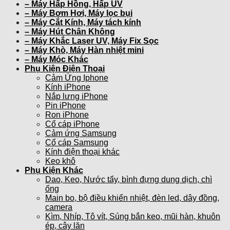
– Máy Hấp Hồng, Hấp UV
– Máy Bơm Hơi, Máy lọc bụi
– Máy Cắt Kính, Máy tách kính
– Máy Hút Chân Không
– Máy Khắc Laser UV, Máy Fix Sọc
– Máy Khò, Máy Hàn nhiệt mini
– Máy Móc Khác
Phụ Kiện Điện Thoại
Cảm Ứng Iphone
Kính iPhone
Nắp lưng iPhone
Pin iPhone
Ron iPhone
Cổ cáp iPhone
Cảm ứng Samsung
Cổ cáp Samsung
Kính điện thoại khác
Keo khô
Phụ Kiện Khác
Dao, Keo, Nước tẩy, bình đựng dung dịch, chì
ống
Main bo, bộ điều khiển nhiệt, đèn led, dây đồng,
camera
Kìm, Nhíp, Tô vít, Súng bắn keo, mũi hàn, khuôn
ép, cây lăn