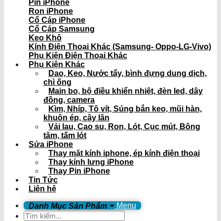
Pin iPhone
Ron iPhone
Cổ Cáp iPhone
Cổ Cáp Samsung
Keo Khô
Kính Điện Thoại Khác (Samsung- Oppo-LG-Vivo)
Phụ Kiện Điện Thoại Khác
Phụ Kiện Khác
Dao, Keo, Nước tẩy, bình đựng dung dịch,
chì ống
Main bo, bộ điều khiển nhiệt, đèn led, dây
đồng, camera
Kìm, Nhíp, Tô vít, Súng bắn keo, mũi hàn,
khuôn ép, cây lăn
Vải lau, Cao su, Ron, Lót, Cục mút, Bông
tăm, tấm lót
Sửa iPhone
Thay mặt kính iphone, ép kính điện thoại
Thay kính lưng iPhone
Thay Pin iPhone
Tin Tức
Liên hệ
Menu
Tìm