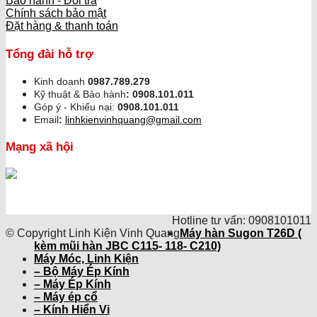
Bảo hành - Đổi trả
Chính sách bảo mật
Đặt hàng & thanh toán
Tổng đài hỗ trợ
Kinh doanh
0987.789.279
Kỹ thuật & Bảo hành
:
0908.101.011
Góp ý - Khiếu nại:
0908.101.011
Email
:
linhkienvinhquang@gmail.com
Mạng xã hội
Hotline tư vấn: 0908101011
© Copyright Linh Kiện Vinh Quang
Máy hàn Sugon T26D (
kèm mũi hàn JBC C115- 118- C210)
Máy Móc, Linh Kiện
– Bộ Máy Ép Kính
– Máy Ép Kính
– Máy ép cổ
– Kính Hiển Vi