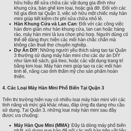
hữu hiệu để sửa chữa các vật dụng gia đình như
khung cửa, bàn ghế kim loại, hoặc giá đỡ. Đối với các
hộ gia đình tại Quận 3, việc sở hữu một chiếc máy hàn
mini giúp tiết kiệm chi phí sửa chữa nhỏ lẻ.
Hàn Khung Cửa và Lan Can
: Đối với các công việc
hàn đơn giản như hàn khung cửa, lan can hoặc hàng
rào, máy hàn mini là lựa chọn phù hợp. Người dùng có
thể dễ dàng thực hiện các mối hàn chắc chắn mà
không cần thuê thợ chuyên nghiệp.
Dự Án DIY
: Những người yêu thích sáng tạo tại Quận
3 thường sử dụng máy hàn mini cho các dự án DIY
như làm kệ sách, giá treo, hoặc các vật dụng trang trí
bằng kim loại. Máy hàn mini giúp tạo ra các mối hàn
tinh tế, nâng cao tính thẩm mỹ cho sản phẩm hoàn
thiện.
4. Các Loại Máy Hàn Mini Phổ Biến Tại Quận 3
Trên thị trường hiện nay có nhiều loại máy hàn mini với các
tính năng và mức giá khác nhau, đáp ứng đa dạng nhu cầu
sử dụng. Tại Quận 3, những loại máy hàn mini sau đây
được ưa chuộng:
Máy Hàn Que Mini (MMA)
: Đây là dòng máy phổ biến
nhất, sử dụng que hàn để nối các mối hàn trên vật liệu