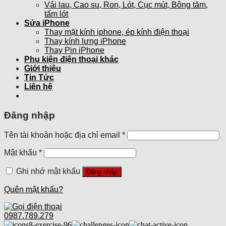
Vải lau, Cao su, Ron, Lót, Cục mút, Bông tăm,
tấm lót
Sửa iPhone
Thay mặt kính iphone, ép kính điện thoại
Thay kính lưng iPhone
Thay Pin iPhone
Phụ kiện điện thoại khác
Giới thiệu
Tin Tức
Liên hệ
Đăng nhập
Tên tài khoản hoặc địa chỉ email
*
Mật khẩu
*
Ghi nhớ mật khẩu
Đăng nhập
Quên mật khẩu?
0987.789.279