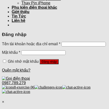
Thay Pin iPhone
Phụ kiện điện thoại khác
Giới thiệu
Tin Tức
Liên hệ
Đăng nhập
Tên tài khoản hoặc địa chỉ email
*
Mật khẩu
*
Ghi nhớ mật khẩu
Đăng nhập
Quên mật khẩu?
0987.789.279
×