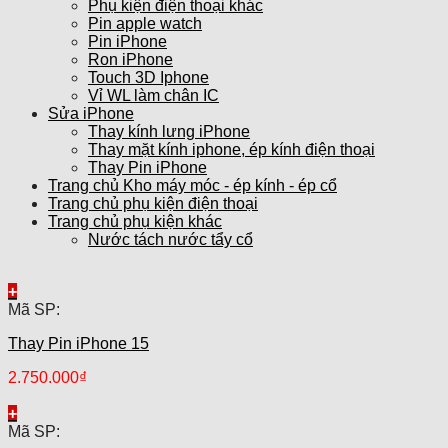
Phụ kiện điện thoại khác
Pin apple watch
Pin iPhone
Ron iPhone
Touch 3D Iphone
Vỉ WL làm chân IC
Sửa iPhone
Thay kính lưng iPhone
Thay mặt kính iphone, ép kính điện thoại
Thay Pin iPhone
Trang chủ Kho máy móc - ép kính - ép cổ
Trang chủ phụ kiện điện thoại
Trang chủ phụ kiện khác
Nước tách nước tẩy cổ
+
Mã SP:
Thay Pin iPhone 15
2.750.000
₫
+
Mã SP: