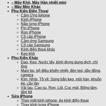
– Máy Khò, Máy Hàn nhiệt mini
– Máy Móc Khác
Phụ Kiện Điện Thoại
Cảm Ứng Iphone
Kính iPhone
Nắp lưng iPhone
Pin iPhone
Ron iPhone
Cổ cáp iPhone
Cảm ứng Samsung
Cổ cáp Samsung
Kính điện thoại khác
Keo khô
Phụ Kiện Khác
Dao, Keo, Nước tẩy, bình đựng dung dịch, chì
ống
Main bo, bộ điều khiển nhiệt, đèn led, dây đồng,
camera
Kìm, Nhíp, Tô vít, Súng bắn keo, mũi hàn, khuôn
ép, cây lăn
Vải lau, Cao su, Ron, Lót, Cục mút, Bông tăm,
tấm lót
Sửa iPhone
Thay mặt kính iphone, ép kính điện thoại
Thay kính lưng iPhone