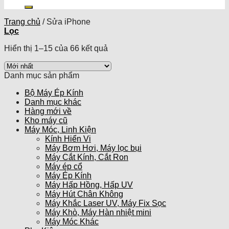
kiếm:
Trang chủ
/
Sửa iPhone
Lọc
Hiển thị 1–15 của 66 kết quả
Danh mục sản phẩm
Bộ Máy Ép Kính
Danh mục khác
Hàng mới về
Kho máy cũ
Máy Móc, Linh Kiện
Kính Hiển Vi
Máy Bơm Hơi, Máy lọc bụi
Máy Cắt Kính, Cắt Ron
Máy ép cổ
Máy Ép Kính
Máy Hấp Hồng, Hấp UV
Máy Hút Chân Không
Máy Khắc Laser UV, Máy Fix Sọc
Máy Khò, Máy Hàn nhiệt mini
Máy Móc Khác