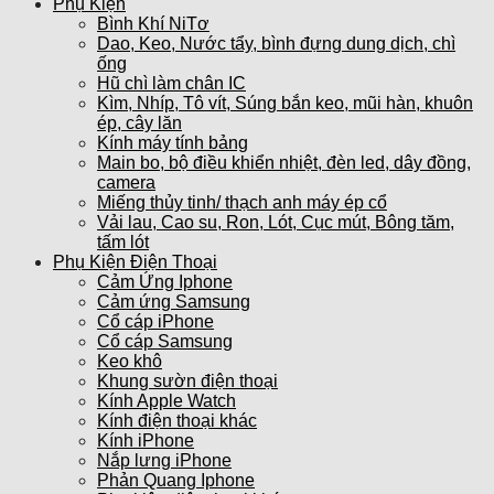
Phụ Kiện
Bình Khí NiTơ
Dao, Keo, Nước tẩy, bình đựng dung dịch, chì
ống
Hũ chì làm chân IC
Kìm, Nhíp, Tô vít, Súng bắn keo, mũi hàn, khuôn
ép, cây lăn
Kính máy tính bảng
Main bo, bộ điều khiển nhiệt, đèn led, dây đồng,
camera
Miếng thủy tinh/ thạch anh máy ép cổ
Vải lau, Cao su, Ron, Lót, Cục mút, Bông tăm,
tấm lót
Phụ Kiện Điện Thoại
Cảm Ứng Iphone
Cảm ứng Samsung
Cổ cáp iPhone
Cổ cáp Samsung
Keo khô
Khung sườn điện thoại
Kính Apple Watch
Kính điện thoại khác
Kính iPhone
Nắp lưng iPhone
Phản Quang Iphone