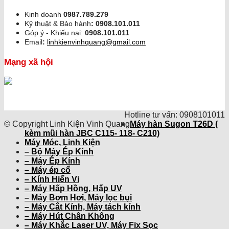
Kinh doanh
0987.789.279
Kỹ thuật & Bảo hành
:
0908.101.011
Góp ý - Khiếu nại:
0908.101.011
Email
:
linhkienvinhquang@gmail.com
Mạng xã hội
Hotline tư vấn: 0908101011
© Copyright Linh Kiện Vinh Quang
Máy hàn Sugon T26D (
kèm mũi hàn JBC C115- 118- C210)
Máy Móc, Linh Kiện
– Bộ Máy Ép Kính
– Máy Ép Kính
– Máy ép cổ
– Kính Hiển Vi
– Máy Hấp Hồng, Hấp UV
– Máy Bơm Hơi, Máy lọc bụi
– Máy Cắt Kính, Máy tách kính
– Máy Hút Chân Không
– Máy Khắc Laser UV, Máy Fix Sọc