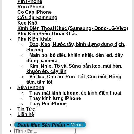
Pin iPhone
Ron iPhone
Cổ Cáp iPhone
Cổ Cáp Samsung
Keo Khô
Kính Điện Thoại Khác (Samsung- Oppo-LG-Vivo)
Phụ Kiện Điện Thoại Khác
Phụ Kiện Khác
Dao, Keo, Nước tẩy, bình đựng dung dịch,
chì ống
Main bo, bộ điều khiển nhiệt, đèn led, dây
đồng, camera
Kìm, Nhíp, Tô vít, Súng bắn keo, mũi hàn,
khuôn ép, cây lăn
Vải lau, Cao su, Ron, Lót, Cục mút, Bông
tăm, tấm lót
Sửa iPhone
Thay mặt kính iphone, ép kính điện thoại
Thay kính lưng iPhone
Thay Pin iPhone
Tin Tức
Liên hệ
Menu
Tìm