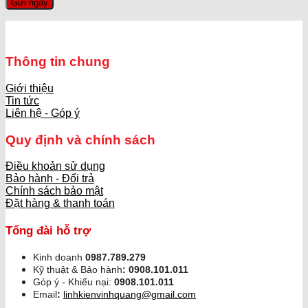
Thông tin chung
Giới thiệu
Tin tức
Liên hệ - Góp ý
Quy định và chính sách
Điều khoản sử dụng
Bảo hành - Đổi trả
Chính sách bảo mật
Đặt hàng & thanh toán
Tổng đài hỗ trợ
Kinh doanh
0987.789.279
Kỹ thuật & Bảo hành
:
0908.101.011
Góp ý - Khiếu nại:
0908.101.011
Email
:
linhkienvinhquang@gmail.com