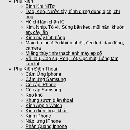
Phụ Kiện
Bình Khí NiTơ
Dao, Keo, Nước tẩy, bình đựng dung dịch, chì
ống
Hũ chì làm chân IC
Kìm, Nhíp, Tô vít, Súng bắn keo, mũi hàn, khuôn
ép, cây lăn
Kính máy tính bảng
Main bo, bộ điều khiển nhiệt, đèn led, dây đồng,
camera
Miếng thủy tinh/ thạch anh máy ép cổ
Vải lau, Cao su, Ron, Lót, Cục mút, Bông tăm,
tấm lót
Phụ Kiện Điện Thoại
Cảm Ứng Iphone
Cảm ứng Samsung
Cổ cáp iPhone
Cổ cáp Samsung
Keo khô
Khung sườn điện thoại
Kính Apple Watch
Kính điện thoại khác
Kính iPhone
Nắp lưng iPhone
Phản Quang Iphone