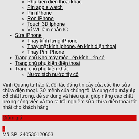
Phụ kiện điện thoại khác
Pin apple watch
Pin iPhone
Ron iPhone
Touch 3D Iphone
Vỉ WL làm chân IC
Sửa iPhone
Thay kính lưng iPhone
Thay mặt kính iphone, ép kính điện thoại
Thay Pin iPhone
Trang chủ Kho máy móc - ép kính - ép cổ
Trang chủ phụ kiện điện thoại
Trang chủ phụ kiện khác
Nước tách nước tẩy cổ
Vinh Quang tự hào là đối tác đáng tin cậy của các thợ sửa
chữa điện thoại. Sứ mệnh của chúng tôi là cung cấp
máy ép
cổ
chất lượng, dễ sử dụng và hiệu quả, giúp nâng cao chất
lượng công việc và tạo ra trải nghiệm sửa chữa điện thoại tốt
nhất cho khách hàng.
Giảm giá!
+
Mã SP: 240530120603