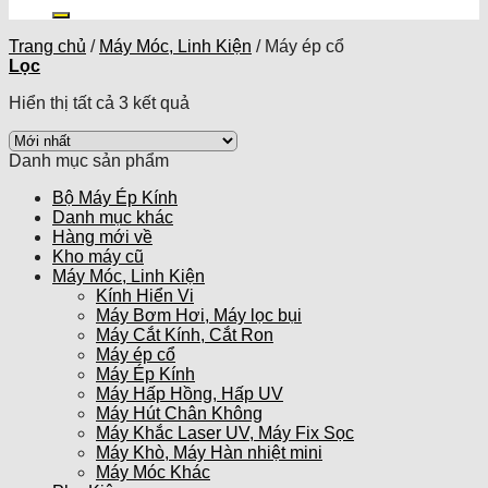
kiếm:
Trang chủ
/
Máy Móc, Linh Kiện
/
Máy ép cổ
Lọc
Hiển thị tất cả 3 kết quả
Danh mục sản phẩm
Bộ Máy Ép Kính
Danh mục khác
Hàng mới về
Kho máy cũ
Máy Móc, Linh Kiện
Kính Hiển Vi
Máy Bơm Hơi, Máy lọc bụi
Máy Cắt Kính, Cắt Ron
Máy ép cổ
Máy Ép Kính
Máy Hấp Hồng, Hấp UV
Máy Hút Chân Không
Máy Khắc Laser UV, Máy Fix Sọc
Máy Khò, Máy Hàn nhiệt mini
Máy Móc Khác