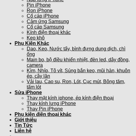
Pin iPhone
Ron iPhone
Cổ cáp iPhone
Cảm ứng Samsung
Cổ cáp Samsung
Kính điện thoại khác
Keo khô
Phụ Kiện Khác
Dao, Keo, Nước tẩy, bình đựng dung dịch, chì
ống
Main bo, bộ điều khiển nhiệt, đèn led, dây đồng,
camera
Kìm, Nhíp, Tô vít, Súng bắn keo, mũi hàn, khuôn
ép, cây lăn
Vải lau, Cao su, Ron, Lót, Cục mút, Bông tăm,
tấm lót
Sửa iPhone
Thay mặt kính iphone, ép kính điện thoại
Thay kính lưng iPhone
Thay Pin iPhone
Phụ kiện điện thoại khác
Giới thiệu
Tin Tức
Liên hệ