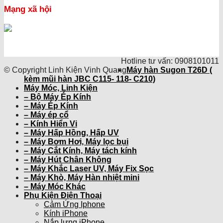
Mạng xã hội
Hotline tư vấn: 0908101011
© Copyright Linh Kiện Vinh Quang
Máy hàn Sugon T26D (
kèm mũi hàn JBC C115- 118- C210)
Máy Móc, Linh Kiện
– Bộ Máy Ép Kính
– Máy Ép Kính
– Máy ép cổ
– Kính Hiển Vi
– Máy Hấp Hồng, Hấp UV
– Máy Bơm Hơi, Máy lọc bụi
– Máy Cắt Kính, Máy tách kính
– Máy Hút Chân Không
– Máy Khắc Laser UV, Máy Fix Sọc
– Máy Khò, Máy Hàn nhiệt mini
– Máy Móc Khác
Phụ Kiện Điện Thoại
Cảm Ứng Iphone
Kính iPhone
Nắp lưng iPhone