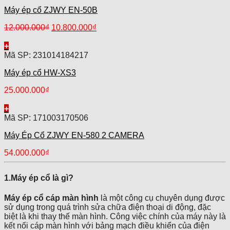
Máy ép cổ ZJWY EN-50B
12.000.000
₫
10.800.000
₫
+
Mã SP: 231014184217
Máy ép cổ HW-XS3
25.000.000
₫
+
Mã SP: 171003170506
Máy Ép Cổ ZJWY EN-580 2 CAMERA
54.000.000
₫
1.Máy ép cổ là gì?
Máy ép cổ cáp màn hình
là một công cụ chuyên dụng được
sử dụng trong quá trình sửa chữa điện thoại di động, đặc
biệt là khi thay thế màn hình. Công việc chính của máy này là
kết nối cáp màn hình với bảng mạch điều khiển của điện