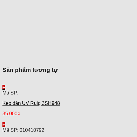
Sản phẩm tương tự
+
Mã SP:
Keo dán UV Ruiq 3SH948
35.000
₫
+
Mã SP: 010410792