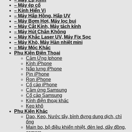
– Máy ép cổ
– Kính Hiển Vi
– Máy Hấp Hồng, Hấp UV
– Máy Bơm Hơi, Máy lọc bụi
– Máy Cắt Kính, Máy tách kính
– Máy Hút Chân Không
– Máy Khắc Laser UV, Máy Fix Sọc
– Máy Khò, Máy Hàn nhiệt mini
– Máy Móc Khác
Phụ Kiện Điện Thoại
Cảm Ứng Iphone
Kính iPhone
Nắp lưng iPhone
Pin iPhone
Ron iPhone
Cổ cáp iPhone
Cảm ứng Samsung
Cổ cáp Samsung
Kính điện thoại khác
Keo khô
Phụ Kiện Khác
Dao, Keo, Nước tẩy, bình đựng dung dịch, chì
ống
Main bo, bộ điều khiển nhiệt, đèn led, dây đồng,