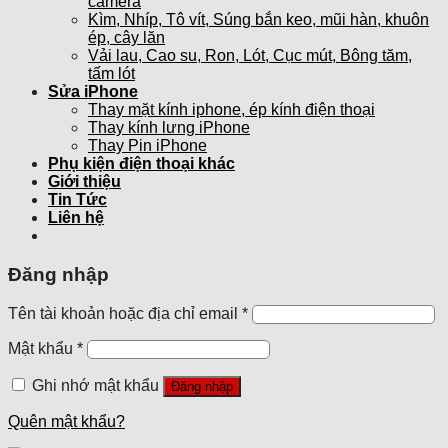
camera
Kìm, Nhíp, Tô vít, Súng bắn keo, mũi hàn, khuôn
ép, cây lăn
Vải lau, Cao su, Ron, Lót, Cục mút, Bông tăm,
tấm lót
Sửa iPhone
Thay mặt kính iphone, ép kính điện thoại
Thay kính lưng iPhone
Thay Pin iPhone
Phụ kiện điện thoại khác
Giới thiệu
Tin Tức
Liên hệ
Đăng nhập
Tên tài khoản hoặc địa chỉ email
*
Mật khẩu
*
Ghi nhớ mật khẩu
Đăng nhập
Quên mật khẩu?