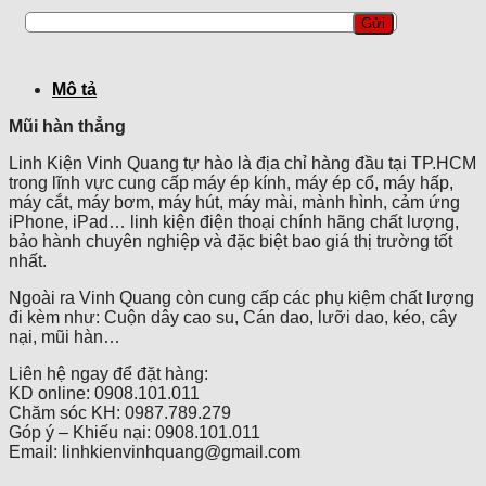
Mô tả
Mũi hàn thẳng
Linh Kiện Vinh Quang tự hào là địa chỉ hàng đầu tại TP.HCM
trong lĩnh vực cung cấp máy ép kính, máy ép cổ, máy hấp,
máy cắt, máy bơm, máy hút, máy mài, mành hình, cảm ứng
iPhone, iPad… linh kiện điện thoại chính hãng chất lượng,
bảo hành chuyên nghiệp và đặc biệt bao giá thị trường tốt
nhất.
Ngoài ra Vinh Quang còn cung cấp các phụ kiệm chất lượng
đi kèm như: Cuộn dây cao su, Cán dao, lưỡi dao, kéo, cây
nại, mũi hàn…
Liên hệ ngay để đặt hàng:
KD online: 0908.101.011
Chăm sóc KH: 0987.789.279
Góp ý – Khiếu nại: 0908.101.011
Email: linhkienvinhquang@gmail.com