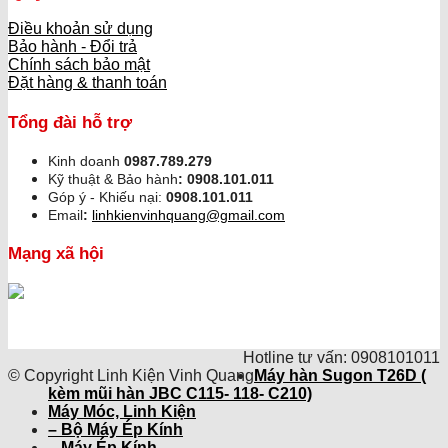
Điều khoản sử dụng
Bảo hành - Đổi trả
Chính sách bảo mật
Đặt hàng & thanh toán
Tổng đài hỗ trợ
Kinh doanh
0987.789.279
Kỹ thuật & Bảo hành
:
0908.101.011
Góp ý - Khiếu nại:
0908.101.011
Email
:
linhkienvinhquang@gmail.com
Mạng xã hội
Hotline tư vấn: 0908101011
© Copyright Linh Kiện Vinh Quang
Máy hàn Sugon T26D (
kèm mũi hàn JBC C115- 118- C210)
Máy Móc, Linh Kiện
– Bộ Máy Ép Kính
– Máy Ép Kính