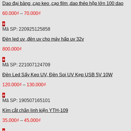
Dao đại bàng ,cạo keo ,cạo film ,dao thép hộp lớn 100 dao
60.000
₫
–
70.000
₫
+
Mã SP: 220925125858
Đèn led uv ,đèn uv cho máy hấp uv 32v
800.000
₫
+
Mã SP: 221007124709
Đèn Led Sấy Keo UV, Đèn Soi UV Kẹp USB 5V 10W
120.000
₫
–
130.000
₫
+
Mã SP: 190507165101
Kìm cắt chân linh kiện YTH-109
35.000
₫
–
45.000
₫
+