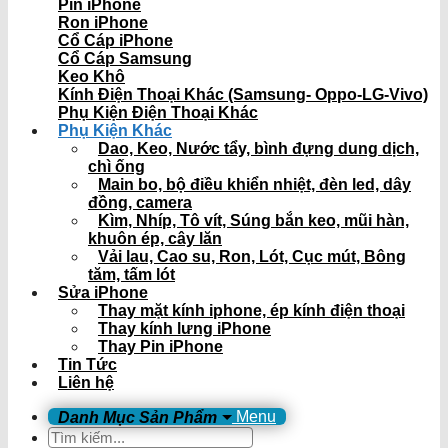
Pin iPhone
Ron iPhone
Cổ Cáp iPhone
Cổ Cáp Samsung
Keo Khô
Kính Điện Thoại Khác (Samsung- Oppo-LG-Vivo)
Phụ Kiện Điện Thoại Khác
Phụ Kiện Khác
Dao, Keo, Nước tẩy, bình đựng dung dịch,
chì ống
Main bo, bộ điều khiển nhiệt, đèn led, dây
đồng, camera
Kìm, Nhíp, Tô vít, Súng bắn keo, mũi hàn,
khuôn ép, cây lăn
Vải lau, Cao su, Ron, Lót, Cục mút, Bông
tăm, tấm lót
Sửa iPhone
Thay mặt kính iphone, ép kính điện thoại
Thay kính lưng iPhone
Thay Pin iPhone
Tin Tức
Liên hệ
Menu
Tìm