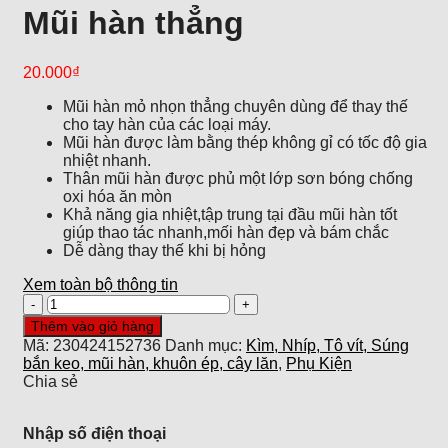
Mũi hàn thẳng
20.000
₫
Mũi hàn mỏ nhọn thẳng chuyên dùng để thay thế
cho tay hàn của các loại máy.
Mũi hàn được làm bằng thép không gỉ có tốc độ gia
nhiệt nhanh.
Thân mũi hàn được phủ một lớp sơn bóng chống
oxi hóa ăn mòn
Khả năng gia nhiệt,tập trung tại đầu mũi hàn tốt
giúp thao tác nhanh,mối hàn đẹp và bám chắc
Dễ dàng thay thế khi bị hỏng
Xem toàn bộ thông tin
Mũi
hàn
Thêm vào giỏ hàng
thẳng
Mã:
230424152736
Danh mục:
Kìm, Nhíp, Tô vít, Súng
số
bắn keo, mũi hàn, khuôn ép, cây lăn
,
Phụ Kiện
lượng
Chia sẻ
Nhập số điện thoại