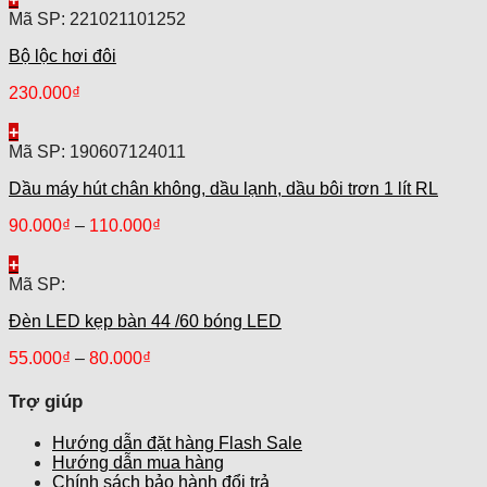
Mã SP: 221021101252
Bộ lộc hơi đôi
230.000
₫
+
Mã SP: 190607124011
Dầu máy hút chân không, dầu lạnh, dầu bôi trơn 1 lít RL
90.000
₫
–
110.000
₫
+
Mã SP:
Đèn LED kẹp bàn 44 /60 bóng LED
55.000
₫
–
80.000
₫
Trợ giúp
Hướng dẫn đặt hàng Flash Sale
Hướng dẫn mua hàng
Chính sách bảo hành đổi trả