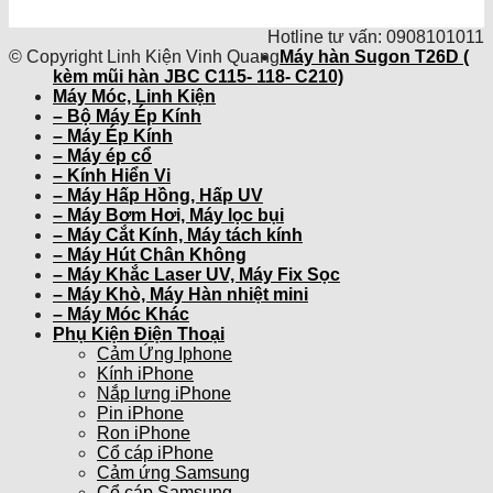
Hotline tư vấn: 0908101011
© Copyright Linh Kiện Vinh Quang
Máy hàn Sugon T26D (
kèm mũi hàn JBC C115- 118- C210)
Máy Móc, Linh Kiện
– Bộ Máy Ép Kính
– Máy Ép Kính
– Máy ép cổ
– Kính Hiển Vi
– Máy Hấp Hồng, Hấp UV
– Máy Bơm Hơi, Máy lọc bụi
– Máy Cắt Kính, Máy tách kính
– Máy Hút Chân Không
– Máy Khắc Laser UV, Máy Fix Sọc
– Máy Khò, Máy Hàn nhiệt mini
– Máy Móc Khác
Phụ Kiện Điện Thoại
Cảm Ứng Iphone
Kính iPhone
Nắp lưng iPhone
Pin iPhone
Ron iPhone
Cổ cáp iPhone
Cảm ứng Samsung
Cổ cáp Samsung