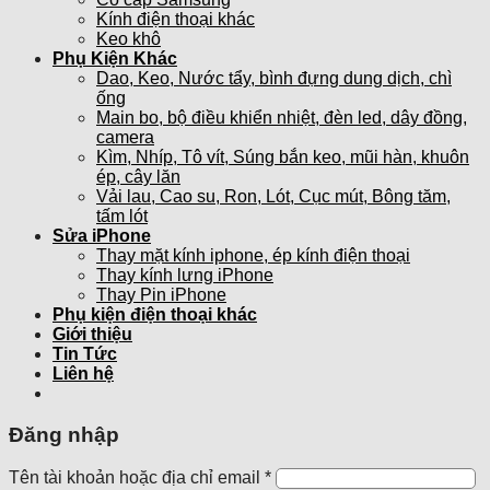
Kính điện thoại khác
Keo khô
Phụ Kiện Khác
Dao, Keo, Nước tẩy, bình đựng dung dịch, chì
ống
Main bo, bộ điều khiển nhiệt, đèn led, dây đồng,
camera
Kìm, Nhíp, Tô vít, Súng bắn keo, mũi hàn, khuôn
ép, cây lăn
Vải lau, Cao su, Ron, Lót, Cục mút, Bông tăm,
tấm lót
Sửa iPhone
Thay mặt kính iphone, ép kính điện thoại
Thay kính lưng iPhone
Thay Pin iPhone
Phụ kiện điện thoại khác
Giới thiệu
Tin Tức
Liên hệ
Đăng nhập
Tên tài khoản hoặc địa chỉ email
*