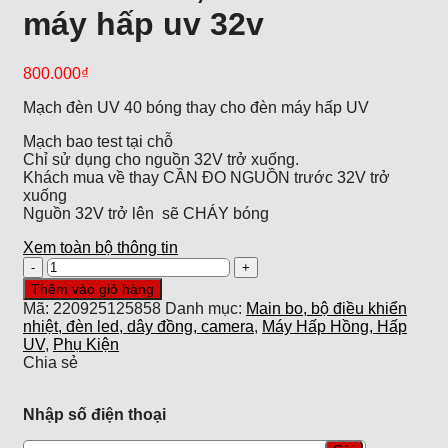
máy hấp uv 32v
800.000
₫
Mạch đèn UV 40 bóng thay cho đèn máy hấp UV
Mạch bao test tại chỗ
Chỉ sử dụng cho nguồn 32V trở xuống.
Khách mua về thay CẦN ĐO NGUỒN trước 32V trở
xuống
Nguồn 32V trở lên sẽ CHÁY bóng
Xem toàn bộ thông tin
Đèn
led
Thêm vào giỏ hàng
uv
Mã:
220925125858
Danh mục:
Main bo, bộ điều khiển
,đèn
nhiệt, đèn led, dây đồng, camera
,
Máy Hấp Hồng, Hấp
uv
UV
,
Phụ Kiện
cho
Chia sẻ
máy
hấp
uv
Nhập số điện thoại
32v
số