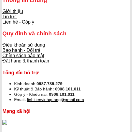
Thông tin chung
Giới thiệu
Tin tức
Liên hệ - Góp ý
Quy định và chính sách
Điều khoản sử dụng
Bảo hành - Đổi trả
Chính sách bảo mật
Đặt hàng & thanh toán
Tổng đài hỗ trợ
Kinh doanh
0987.789.279
Kỹ thuật & Bảo hành
:
0908.101.011
Góp ý - Khiếu nại:
0908.101.011
Email
:
linhkienvinhquang@gmail.com
Mạng xã hội