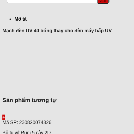
lượng
Mô tả
Mạch đèn UV 40 bóng thay cho đèn máy hấp UV
Sản phẩm tương tự
+
Mã SP: 230820074826
Bộ tu vít Ruqi 5 cây 2D