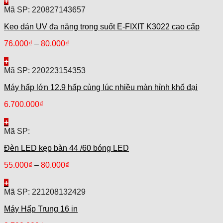
+
Mã SP: 220827143657
Keo dán UV đa năng trong suốt E-FIXIT K3022 cao cấp
76.000
₫
–
80.000
₫
+
Mã SP: 220223154353
Máy hấp lớn 12.9 hấp cùng lúc nhiều màn hỉnh khổ đại
6.700.000
₫
+
Mã SP:
Đèn LED kẹp bàn 44 /60 bóng LED
55.000
₫
–
80.000
₫
+
Mã SP: 221208132429
Máy Hấp Trung 16 in