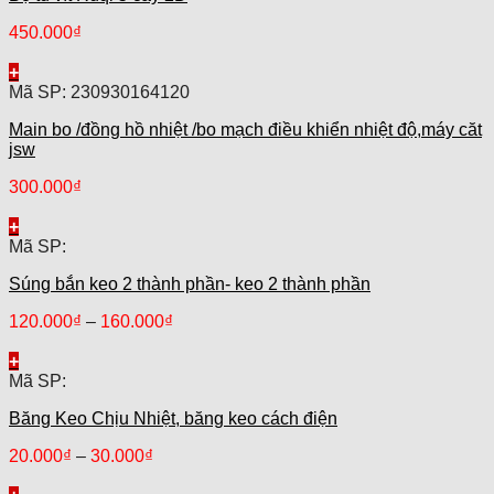
450.000
₫
+
Mã SP: 230930164120
Main bo /đồng hồ nhiệt /bo mạch điều khiển nhiệt độ,máy căt
jsw
300.000
₫
+
Mã SP:
Súng bắn keo 2 thành phần- keo 2 thành phần
120.000
₫
–
160.000
₫
+
Mã SP:
Băng Keo Chịu Nhiệt, băng keo cách điện
20.000
₫
–
30.000
₫