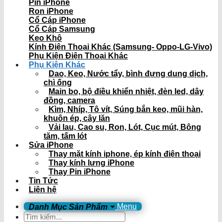
Pin iPhone
Ron iPhone
Cổ Cáp iPhone
Cổ Cáp Samsung
Keo Khô
Kính Điện Thoại Khác (Samsung- Oppo-LG-Vivo)
Phụ Kiện Điện Thoại Khác
Phụ Kiện Khác
Dao, Keo, Nước tẩy, bình đựng dung dịch,
chì ống
Main bo, bộ điều khiển nhiệt, đèn led, dây
đồng, camera
Kìm, Nhíp, Tô vít, Súng bắn keo, mũi hàn,
khuôn ép, cây lăn
Vải lau, Cao su, Ron, Lót, Cục mút, Bông
tăm, tấm lót
Sửa iPhone
Thay mặt kính iphone, ép kính điện thoại
Thay kính lưng iPhone
Thay Pin iPhone
Tin Tức
Liên hệ
Menu
Tìm