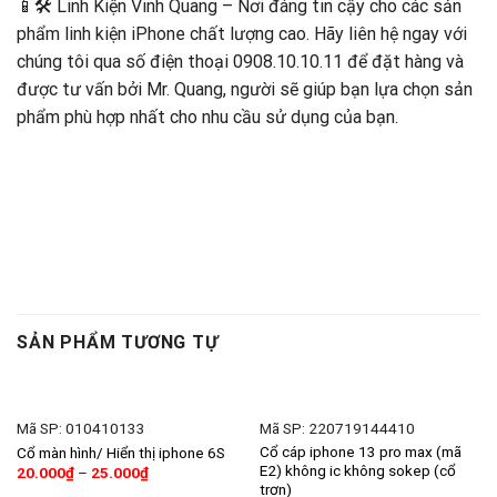
📱🛠️ Linh Kiện Vinh Quang – Nơi đáng tin cậy cho các sản
phẩm linh kiện iPhone chất lượng cao. Hãy liên hệ ngay với
chúng tôi qua số điện thoại 0908.10.10.11 để đặt hàng và
được tư vấn bởi Mr. Quang, người sẽ giúp bạn lựa chọn sản
phẩm phù hợp nhất cho nhu cầu sử dụng của bạn.
SẢN PHẨM TƯƠNG TỰ
Mã SP: 010410133
Mã SP: 220719144410
Cổ cáp iphone 13 pro max (mã
Cổ màn hình/ Hiển thị iphone 6S
E2) không ic không sokep (cổ
20.000
₫
–
25.000
₫
trơn)