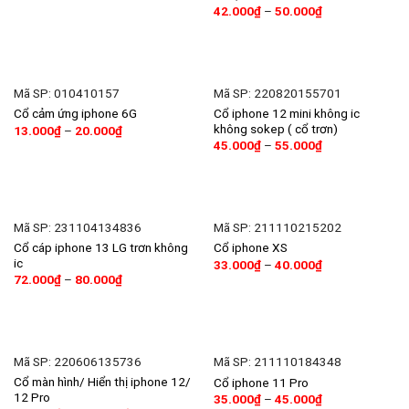
42.000
₫
–
50.000
₫
Mã SP: 010410157
Mã SP: 220820155701
Cổ iphone 12 mini không ic
Cổ cảm ứng iphone 6G
không sokep ( cổ trơn)
13.000
₫
–
20.000
₫
45.000
₫
–
55.000
₫
Mã SP: 231104134836
Mã SP: 211110215202
Cổ cáp iphone 13 LG trơn không
Cổ iphone XS
ic
33.000
₫
–
40.000
₫
72.000
₫
–
80.000
₫
Mã SP: 220606135736
Mã SP: 211110184348
Cổ màn hình/ Hiển thị iphone 12/
Cổ iphone 11 Pro
12 Pro
35.000
₫
–
45.000
₫