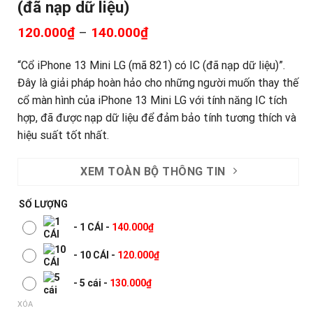
(đã nạp dữ liệu)
120.000
₫
–
140.000
₫
“Cổ iPhone 13 Mini LG (mã 821) có IC (đã nạp dữ liệu)”.
Đây là giải pháp hoàn hảo cho những người muốn thay thế
cổ màn hình của iPhone 13 Mini LG với tính năng IC tích
hợp, đã được nạp dữ liệu để đảm bảo tính tương thích và
hiệu suất tốt nhất.
XEM TOÀN BỘ THÔNG TIN
SỐ LƯỢNG
-
1 CÁI
-
140.000
₫
-
10 CÁI
-
120.000
₫
-
5 cái
-
130.000
₫
XÓA