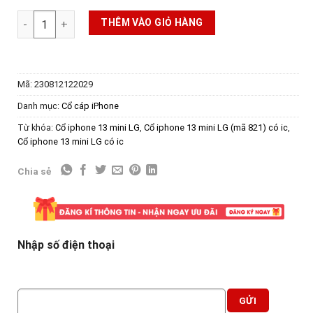
Cổ iphone 13 mini LG (mã 821) có ic (đã nạp dữ liệu) số lượng
THÊM VÀO GIỎ HÀNG
Mã:
230812122029
Danh mục:
Cổ cáp iPhone
Từ khóa:
Cổ iphone 13 mini LG
,
Cổ iphone 13 mini LG (mã 821) có ic
,
Cổ iphone 13 mini LG có ic
Chia sẻ
Nhập số điện thoại