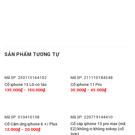
SẢN PHẨM TƯƠNG TỰ
Mã SP: 230113164102
Mã SP: 211110184348
Cổ iphone 13 LG có táo
Cổ iphone 11 Pro
135.000
₫
–
150.000
₫
35.000
₫
–
45.000
₫
Mã SP: 010410158
Mã SP: 220719144410
Cổ cáp iphone 13 pro max (mã
Cổ Cảm ứng iphone 6 +/ Plus
E2) không ic không sokep (cổ
12.000
₫
–
20.000
₫
trơn)