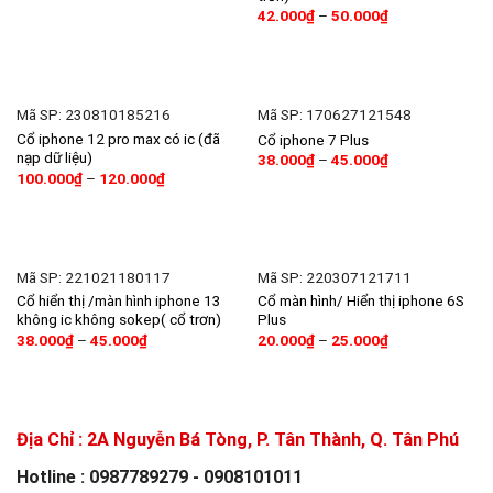
42.000
₫
–
50.000
₫
Mã SP: 230810185216
Mã SP: 170627121548
Cổ iphone 12 pro max có ic (đã
Cổ iphone 7 Plus
nạp dữ liệu)
38.000
₫
–
45.000
₫
100.000
₫
–
120.000
₫
Mã SP: 221021180117
Mã SP: 220307121711
Cổ hiển thị /màn hình iphone 13
Cổ màn hình/ Hiển thị iphone 6S
không ic không sokep( cổ trơn)
Plus
38.000
₫
–
45.000
₫
20.000
₫
–
25.000
₫
Địa Chỉ :
2A Nguyễn Bá Tòng, P. Tân Thành, Q. Tân Phú
Hotline : 0987789279 - 0908101011