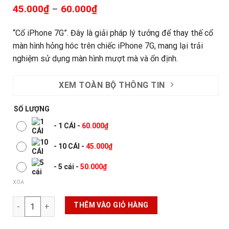
45.000
₫
–
60.000
₫
“Cổ iPhone 7G”. Đây là giải pháp lý tưởng để thay thế cổ
màn hình hỏng hóc trên chiếc iPhone 7G, mang lại trải
nghiệm sử dụng màn hình mượt mà và ổn định.
XEM TOÀN BỘ THÔNG TIN
SỐ LƯỢNG
-
1 CÁI
-
60.000
₫
-
10 CÁI
-
45.000
₫
-
5 cái
-
50.000
₫
XÓA
Cổ iphone 7G số lượng
THÊM VÀO GIỎ HÀNG