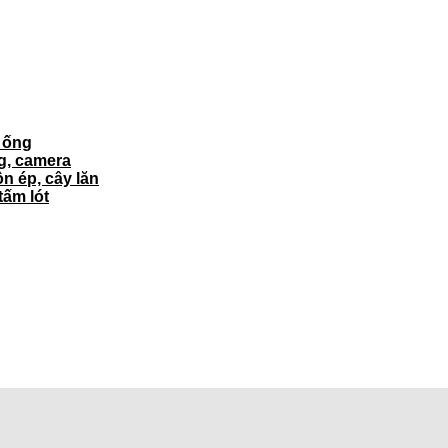
ì ống
ng, camera
ôn ép, cây lăn
tấm lót