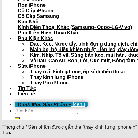
Ron iPhone
Cổ Cáp iPhone
Cổ Cáp Samsung
Keo Khô
Kính Điện Thoại Khác (Samsung- Oppo-LG-Vivo)
Phụ Kiện Điện Thoại Khác
Phụ Kiện Khác
Dao, Keo, Nước tẩy, bình đựng dung dịch, ch
Main bo, bộ điều khiển nhiệt, đèn led, dây đồ
Kìm, Nhíp, Tô vít, Súng bắn keo, mũi hàn, khu
Vải lau, Cao su, Ron, Lót, Cục mút, Bông tăm, 
Sửa iPhone
Thay mặt kính iphone, ép kính điện thoại
Thay kính lưng iPhone
Thay Pin iPhone
Tin Tức
Liên hệ
Menu
Tìm
kiếm:
Trang chủ
/
Sản phẩm được gắn thẻ “thay kính lưng iphone x”
Lọc