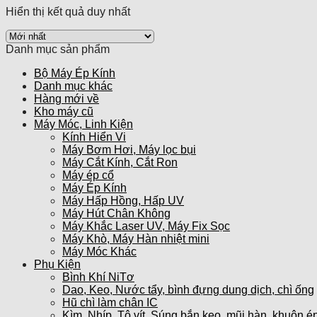
Hiển thị kết quả duy nhất
Danh mục sản phẩm
Bộ Máy Ép Kính
Danh mục khác
Hàng mới về
Kho máy cũ
Máy Móc, Linh Kiện
Kính Hiển Vi
Máy Bơm Hơi, Máy lọc bụi
Máy Cắt Kính, Cắt Ron
Máy ép cổ
Máy Ép Kính
Máy Hấp Hồng, Hấp UV
Máy Hút Chân Không
Máy Khắc Laser UV, Máy Fix Sọc
Máy Khò, Máy Hàn nhiệt mini
Máy Móc Khác
Phụ Kiện
Bình Khí NiTơ
Dao, Keo, Nước tẩy, bình đựng dung dịch, chì ống
Hũ chì làm chân IC
Kìm, Nhíp, Tô vít, Súng bắn keo, mũi hàn, khuôn ép