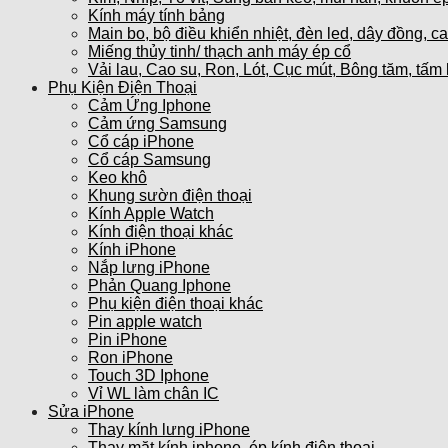
Kính máy tính bảng
Main bo, bộ điều khiển nhiệt, đèn led, dây đồng, c
Miếng thủy tinh/ thạch anh máy ép cổ
Vải lau, Cao su, Ron, Lót, Cục mút, Bông tăm, tấm 
Phụ Kiện Điện Thoại
Cảm Ứng Iphone
Cảm ứng Samsung
Cổ cáp iPhone
Cổ cáp Samsung
Keo khô
Khung sườn điện thoại
Kính Apple Watch
Kính điện thoại khác
Kính iPhone
Nắp lưng iPhone
Phản Quang Iphone
Phụ kiện điện thoại khác
Pin apple watch
Pin iPhone
Ron iPhone
Touch 3D Iphone
Vỉ WL làm chân IC
Sửa iPhone
Thay kính lưng iPhone
Thay mặt kính iphone, ép kính điện thoại