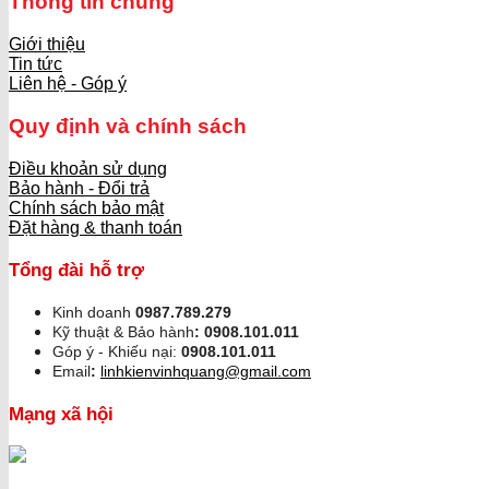
Thông tin chung
Giới thiệu
Tin tức
Liên hệ - Góp ý
Quy định và chính sách
Điều khoản sử dụng
Bảo hành - Đổi trả
Chính sách bảo mật
Đặt hàng & thanh toán
Tổng đài hỗ trợ
Kinh doanh
0987.789.279
Kỹ thuật & Bảo hành
:
0908.101.011
Góp ý - Khiếu nại:
0908.101.011
Email
:
linhkienvinhquang@gmail.com
Mạng xã hội