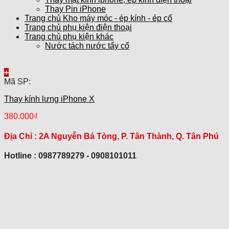
Thay Pin iPhone
Trang chủ Kho máy móc - ép kính - ép cổ
Trang chủ phụ kiện điện thoại
Trang chủ phụ kiện khác
Nước tách nước tẩy cổ
+
Mã SP:
Thay kính lưng iPhone X
380.000
₫
Địa Chỉ :
2A Nguyễn Bá Tòng, P. Tân Thành, Q. Tân Phú
Hotline : 0987789279 - 0908101011