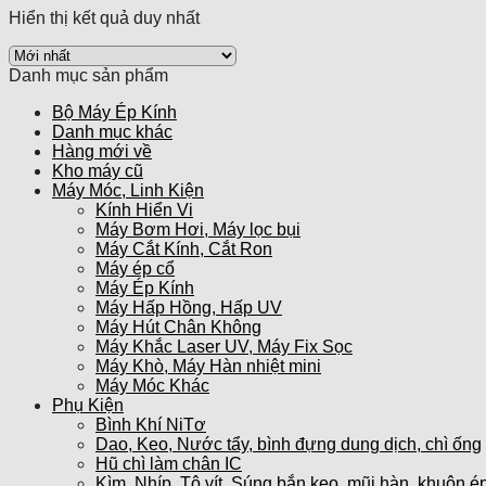
Hiển thị kết quả duy nhất
Danh mục sản phẩm
Bộ Máy Ép Kính
Danh mục khác
Hàng mới về
Kho máy cũ
Máy Móc, Linh Kiện
Kính Hiển Vi
Máy Bơm Hơi, Máy lọc bụi
Máy Cắt Kính, Cắt Ron
Máy ép cổ
Máy Ép Kính
Máy Hấp Hồng, Hấp UV
Máy Hút Chân Không
Máy Khắc Laser UV, Máy Fix Sọc
Máy Khò, Máy Hàn nhiệt mini
Máy Móc Khác
Phụ Kiện
Bình Khí NiTơ
Dao, Keo, Nước tẩy, bình đựng dung dịch, chì ống
Hũ chì làm chân IC
Kìm, Nhíp, Tô vít, Súng bắn keo, mũi hàn, khuôn ép