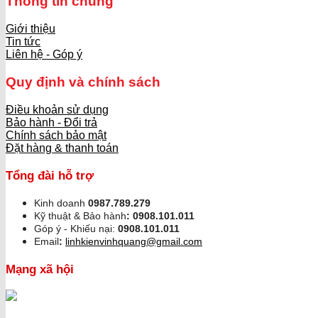
Thông tin chung
Giới thiệu
Tin tức
Liên hệ - Góp ý
Quy định và chính sách
Điều khoản sử dụng
Bảo hành - Đổi trả
Chính sách bảo mật
Đặt hàng & thanh toán
Tổng đài hỗ trợ
Kinh doanh
0987.789.279
Kỹ thuật & Bảo hành
:
0908.101.011
Góp ý - Khiếu nại:
0908.101.011
Email
:
linhkienvinhquang@gmail.com
Mạng xã hội