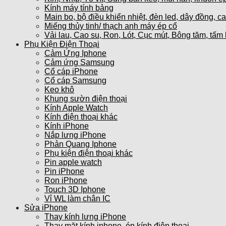
Kính máy tính bảng
Main bo, bộ điều khiển nhiệt, đèn led, dây đồng, c
Miếng thủy tinh/ thạch anh máy ép cổ
Vải lau, Cao su, Ron, Lót, Cục mút, Bông tăm, tấm 
Phụ Kiện Điện Thoại
Cảm Ứng Iphone
Cảm ứng Samsung
Cổ cáp iPhone
Cổ cáp Samsung
Keo khô
Khung sườn điện thoại
Kính Apple Watch
Kính điện thoại khác
Kính iPhone
Nắp lưng iPhone
Phản Quang Iphone
Phụ kiện điện thoại khác
Pin apple watch
Pin iPhone
Ron iPhone
Touch 3D Iphone
Vỉ WL làm chân IC
Sửa iPhone
Thay kính lưng iPhone
Thay mặt kính iphone, ép kính điện thoại