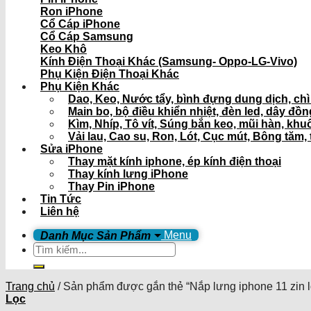
Ron iPhone
Cổ Cáp iPhone
Cổ Cáp Samsung
Keo Khô
Kính Điện Thoại Khác (Samsung- Oppo-LG-Vivo)
Phụ Kiện Điện Thoại Khác
Phụ Kiện Khác
Dao, Keo, Nước tẩy, bình đựng dung dịch, ch
Main bo, bộ điều khiển nhiệt, đèn led, dây đồ
Kìm, Nhíp, Tô vít, Súng bắn keo, mũi hàn, khu
Vải lau, Cao su, Ron, Lót, Cục mút, Bông tăm, 
Sửa iPhone
Thay mặt kính iphone, ép kính điện thoại
Thay kính lưng iPhone
Thay Pin iPhone
Tin Tức
Liên hệ
Menu
Tìm
kiếm:
Trang chủ
/
Sản phẩm được gắn thẻ “Nắp lưng iphone 11 zin l
Lọc