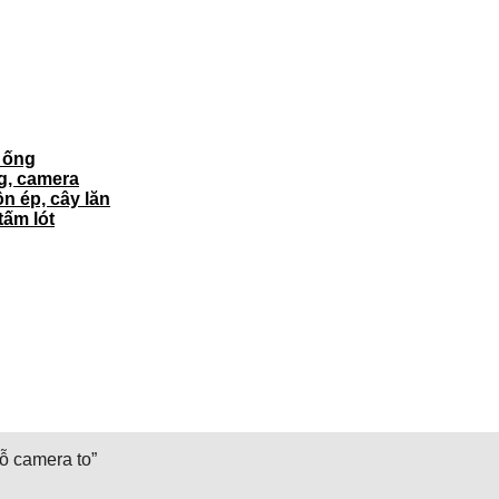
ì ống
ng, camera
ôn ép, cây lăn
tấm lót
ỗ camera to”