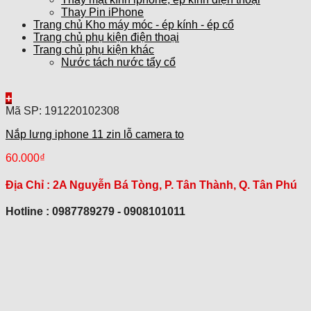
Thay Pin iPhone
Trang chủ Kho máy móc - ép kính - ép cổ
Trang chủ phụ kiện điện thoại
Trang chủ phụ kiện khác
Nước tách nước tẩy cổ
+
Mã SP: 191220102308
Nắp lưng iphone 11 zin lỗ camera to
60.000
₫
Địa Chỉ :
2A Nguyễn Bá Tòng, P. Tân Thành, Q. Tân Phú
Hotline : 0987789279 - 0908101011