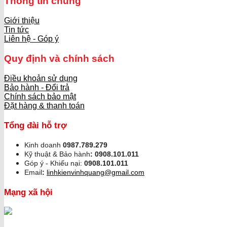
Thông tin chung
Giới thiệu
Tin tức
Liên hệ - Góp ý
Quy định và chính sách
Điều khoản sử dụng
Bảo hành - Đổi trả
Chính sách bảo mật
Đặt hàng & thanh toán
Tổng đài hỗ trợ
Kinh doanh
0987.789.279
Kỹ thuật & Bảo hành
:
0908.101.011
Góp ý - Khiếu nại:
0908.101.011
Email
:
linhkienvinhquang@gmail.com
Mạng xã hội