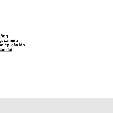
ì ống
ng, camera
ôn ép, cây lăn
tấm lót