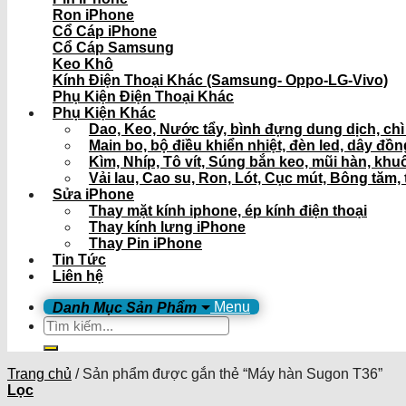
Ron iPhone
Cổ Cáp iPhone
Cổ Cáp Samsung
Keo Khô
Kính Điện Thoại Khác (Samsung- Oppo-LG-Vivo)
Phụ Kiện Điện Thoại Khác
Phụ Kiện Khác
Dao, Keo, Nước tẩy, bình đựng dung dịch, ch
Main bo, bộ điều khiển nhiệt, đèn led, dây đồ
Kìm, Nhíp, Tô vít, Súng bắn keo, mũi hàn, khu
Vải lau, Cao su, Ron, Lót, Cục mút, Bông tăm, 
Sửa iPhone
Thay mặt kính iphone, ép kính điện thoại
Thay kính lưng iPhone
Thay Pin iPhone
Tin Tức
Liên hệ
Menu
Tìm
kiếm:
Trang chủ
/
Sản phẩm được gắn thẻ “Máy hàn Sugon T36”
Lọc