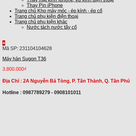
Thay Pin iPhone
Trang chủ Kho máy móc - ép kính - ép cổ
Trang chủ phụ kiện điện thoại
Trang chủ phụ kiện khác
Nước tách nước tẩy cổ
+
Mã SP: 231104104628
Máy hàn Sugon T36
3.800.000
₫
Địa Chỉ :
2A Nguyễn Bá Tòng, P. Tân Thành, Q. Tân Phú
Hotline : 0987789279 - 0908101011