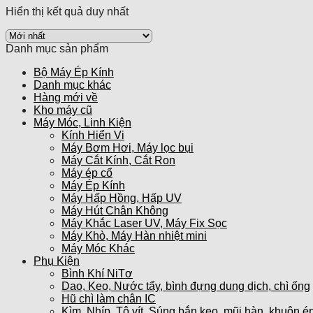
Hiển thị kết quả duy nhất
Danh mục sản phẩm
Bộ Máy Ép Kính
Danh mục khác
Hàng mới về
Kho máy cũ
Máy Móc, Linh Kiện
Kính Hiển Vi
Máy Bơm Hơi, Máy lọc bụi
Máy Cắt Kính, Cắt Ron
Máy ép cổ
Máy Ép Kính
Máy Hấp Hồng, Hấp UV
Máy Hút Chân Không
Máy Khắc Laser UV, Máy Fix Sọc
Máy Khò, Máy Hàn nhiệt mini
Máy Móc Khác
Phụ Kiện
Bình Khí NiTơ
Dao, Keo, Nước tẩy, bình đựng dung dịch, chì ống
Hũ chì làm chân IC
Kìm, Nhíp, Tô vít, Súng bắn keo, mũi hàn, khuôn ép