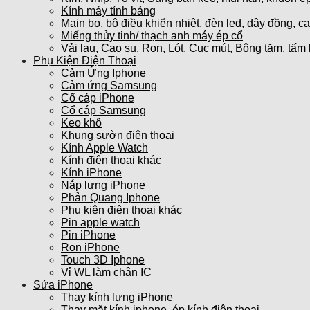
Kính máy tính bảng
Main bo, bộ điều khiển nhiệt, đèn led, dây đồng, c
Miếng thủy tinh/ thạch anh máy ép cổ
Vải lau, Cao su, Ron, Lót, Cục mút, Bông tăm, tấm 
Phụ Kiện Điện Thoại
Cảm Ứng Iphone
Cảm ứng Samsung
Cổ cáp iPhone
Cổ cáp Samsung
Keo khô
Khung sườn điện thoại
Kính Apple Watch
Kính điện thoại khác
Kính iPhone
Nắp lưng iPhone
Phản Quang Iphone
Phụ kiện điện thoại khác
Pin apple watch
Pin iPhone
Ron iPhone
Touch 3D Iphone
Vỉ WL làm chân IC
Sửa iPhone
Thay kính lưng iPhone
Thay mặt kính iphone, ép kính điện thoại