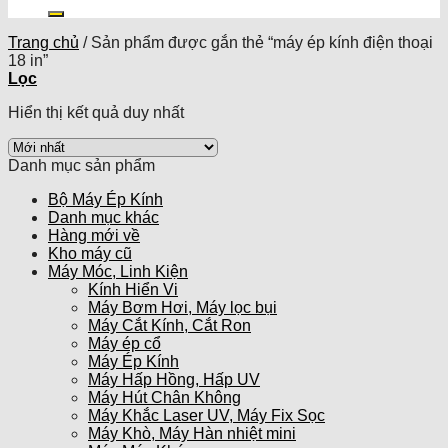
kiếm:
Trang chủ
/
Sản phẩm được gắn thẻ “máy ép kính điện thoại
18 in”
Lọc
Hiển thị kết quả duy nhất
Danh mục sản phẩm
Bộ Máy Ép Kính
Danh mục khác
Hàng mới về
Kho máy cũ
Máy Móc, Linh Kiện
Kính Hiển Vi
Máy Bơm Hơi, Máy lọc bụi
Máy Cắt Kính, Cắt Ron
Máy ép cổ
Máy Ép Kính
Máy Hấp Hồng, Hấp UV
Máy Hút Chân Không
Máy Khắc Laser UV, Máy Fix Sọc
Máy Khò, Máy Hàn nhiệt mini