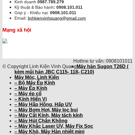
Kinh doanh
0987.789.279
Kỹ thuật & Bảo hành
:
0908.101.011
Góp ý - Khiếu nại:
0908.101.011
Email
:
linhkienvinhquang@gmail.com
Mạng xã hội
Hotline tư vấn: 0908101011
© Copyright Linh Kiện Vinh Quang
Máy hàn Sugon T26D (
kèm mũi hàn JBC C115- 118- C210)
Máy Móc, Linh Kiện
– Bộ Máy Ép Kính
– Máy Ép Kính
– Máy ép cổ
– Kính Hiển Vi
– Máy Hấp Hồng, Hấp UV
– Máy Bơm Hơi, Máy lọc bụi
– Máy Cắt Kính, Máy tách kính
– Máy Hút Chân Không
– Máy Khắc Laser UV, Máy Fix Sọc
– Máy Khò, Máy Hàn nhiệt mini