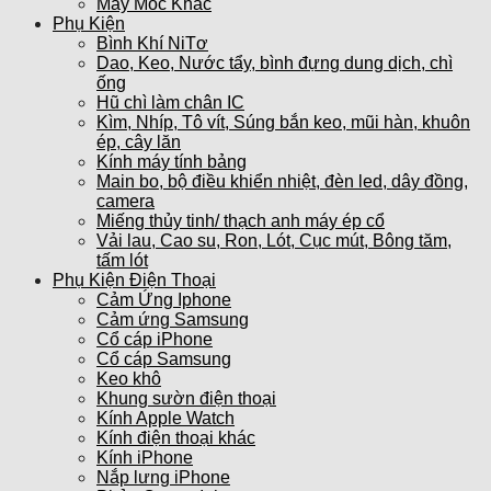
Máy Móc Khác
Phụ Kiện
Bình Khí NiTơ
Dao, Keo, Nước tẩy, bình đựng dung dịch, chì
ống
Hũ chì làm chân IC
Kìm, Nhíp, Tô vít, Súng bắn keo, mũi hàn, khuôn
ép, cây lăn
Kính máy tính bảng
Main bo, bộ điều khiển nhiệt, đèn led, dây đồng,
camera
Miếng thủy tinh/ thạch anh máy ép cổ
Vải lau, Cao su, Ron, Lót, Cục mút, Bông tăm,
tấm lót
Phụ Kiện Điện Thoại
Cảm Ứng Iphone
Cảm ứng Samsung
Cổ cáp iPhone
Cổ cáp Samsung
Keo khô
Khung sườn điện thoại
Kính Apple Watch
Kính điện thoại khác
Kính iPhone
Nắp lưng iPhone