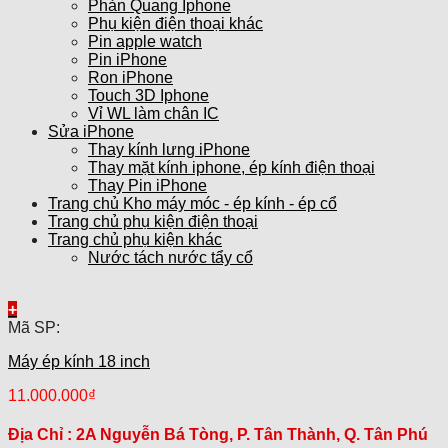
Phản Quang Iphone
Phụ kiện điện thoại khác
Pin apple watch
Pin iPhone
Ron iPhone
Touch 3D Iphone
Vỉ WL làm chân IC
Sửa iPhone
Thay kính lưng iPhone
Thay mặt kính iphone, ép kính điện thoại
Thay Pin iPhone
Trang chủ Kho máy móc - ép kính - ép cổ
Trang chủ phụ kiện điện thoại
Trang chủ phụ kiện khác
Nước tách nước tẩy cổ
+
Mã SP:
Máy ép kính 18 inch
11.000.000
₫
Địa Chỉ :
2A Nguyễn Bá Tòng, P. Tân Thành, Q. Tân Phú