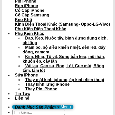
Pin iPhone
Ron iPhone
Cổ Cáp iPhone
Cổ Cáp Samsung
Keo Khô
Kính Điện Thoại Khác (Samsung- Oppo-LG-Vivo)
Phụ Kiện Điện Thoại Khác
Phụ Kiện Khác
Dao, Keo, Nước tẩy, bình đựng dung dịch,
chì ống
Main bo, bộ điều khiển nhiệt, đèn led, dây
đồng, camera
Kìm, Nhíp, Tô vít, Súng bắn keo, mũi hàn,
khuôn ép, cây lăn
Vải lau, Cao su, Ron, Lót, Cục mút, Bông
tăm, tấm lót
Sửa iPhone
Thay mặt kính iphone, ép kính điện thoại
Thay kính lưng iPhone
Thay Pin iPhone
Tin Tức
Liên hệ
Menu
Tìm