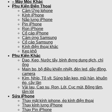
– Máy Móc Khác
Phụ Kiện Điện Thoại
Cảm Ứng Iphone
Kính iPhone
Nắp lưng iPhone
Pin iPhone
Ron iPhone
Cổ cáp iPhone
Cảm ứng Samsung
Cổ cáp Samsung
Kính điện thoại khác
Keo khô
Phụ Kiện Khác
Dao, Keo, Nước tẩy, bình đựng dung dịch, chì
ống
Main bo, bộ điều khiển nhiệt, đèn led, dây đồng,
camera
Kìm, Nhíp, Tô vít, Súng bắn keo, mũi hàn, khuôn
ép, cây lăn
Vải lau, Cao su, Ron, Lót, Cục mút, Bông tăm,
tấm lót
Sửa iPhone
Thay mặt kính iphone, ép kính điện thoại
Thay kính lưng iPhone
Thay Pin iPhone