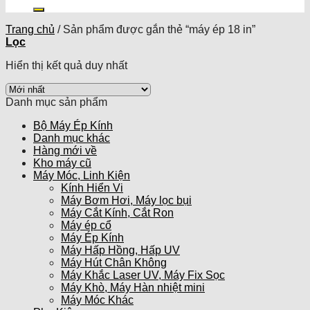
kiếm:
Trang chủ
/
Sản phẩm được gắn thẻ “máy ép 18 in”
Lọc
Hiển thị kết quả duy nhất
Danh mục sản phẩm
Bộ Máy Ép Kính
Danh mục khác
Hàng mới về
Kho máy cũ
Máy Móc, Linh Kiện
Kính Hiển Vi
Máy Bơm Hơi, Máy lọc bụi
Máy Cắt Kính, Cắt Ron
Máy ép cổ
Máy Ép Kính
Máy Hấp Hồng, Hấp UV
Máy Hút Chân Không
Máy Khắc Laser UV, Máy Fix Sọc
Máy Khò, Máy Hàn nhiệt mini
Máy Móc Khác