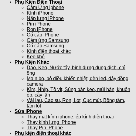
Phụ Kiện Điện Thoại
Cảm Ứng Iphone
Kính iPhone
Nắp lưng iPhone
Pin iPhone
Ron iPhone
Cổ cáp iPhone
Cảm ứng Samsung
Cổ cáp Samsung
Kính điện thoại khác
Keo khô
Phụ Kiện Khác
Dao, Keo, Nước tẩy, bình đựng dung dịch, chì
ống
Main bo, bộ điều khiển nhiệt, đèn led, dây đồng,
camera
Kìm, Nhíp, Tô vít, Súng bắn keo, mũi hàn, khuôn
ép, cây lăn
Vải lau, Cao su, Ron, Lót, Cục mút, Bông tăm,
tấm lót
Sửa iPhone
Thay mặt kính iphone, ép kính điện thoại
Thay kính lưng iPhone
Thay Pin iPhone
Phụ kiện điện thoại khác