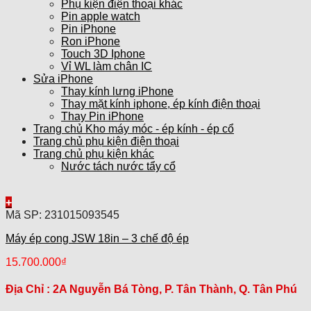
Phụ kiện điện thoại khác
Pin apple watch
Pin iPhone
Ron iPhone
Touch 3D Iphone
Vỉ WL làm chân IC
Sửa iPhone
Thay kính lưng iPhone
Thay mặt kính iphone, ép kính điện thoại
Thay Pin iPhone
Trang chủ Kho máy móc - ép kính - ép cổ
Trang chủ phụ kiện điện thoại
Trang chủ phụ kiện khác
Nước tách nước tẩy cổ
+
Mã SP: 231015093545
Máy ép cong JSW 18in – 3 chế độ ép
15.700.000
₫
Địa Chỉ :
2A Nguyễn Bá Tòng, P. Tân Thành, Q. Tân Phú