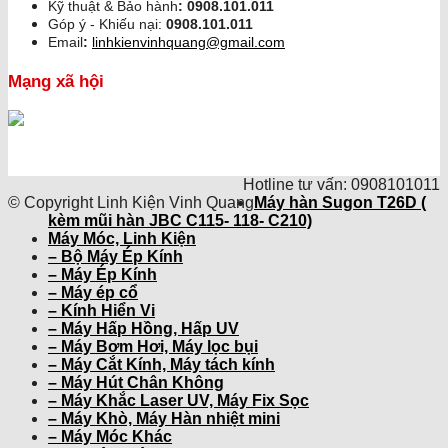
Kỹ thuật & Bảo hành
:
0908.101.011
Góp ý - Khiếu nại:
0908.101.011
Email
:
linhkienvinhquang@gmail.com
Mạng xã hội
Hotline tư vấn: 0908101011
© Copyright Linh Kiện Vinh Quang
Máy hàn Sugon T26D (
kèm mũi hàn JBC C115- 118- C210)
Máy Móc, Linh Kiện
– Bộ Máy Ép Kính
– Máy Ép Kính
– Máy ép cổ
– Kính Hiển Vi
– Máy Hấp Hồng, Hấp UV
– Máy Bơm Hơi, Máy lọc bụi
– Máy Cắt Kính, Máy tách kính
– Máy Hút Chân Không
– Máy Khắc Laser UV, Máy Fix Sọc
– Máy Khò, Máy Hàn nhiệt mini
– Máy Móc Khác