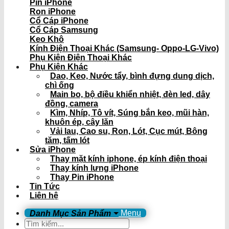
Pin iPhone
Ron iPhone
Cổ Cáp iPhone
Cổ Cáp Samsung
Keo Khô
Kính Điện Thoại Khác (Samsung- Oppo-LG-Vivo)
Phụ Kiện Điện Thoại Khác
Phụ Kiện Khác
Dao, Keo, Nước tẩy, bình đựng dung dịch,
chì ống
Main bo, bộ điều khiển nhiệt, đèn led, dây
đồng, camera
Kìm, Nhíp, Tô vít, Súng bắn keo, mũi hàn,
khuôn ép, cây lăn
Vải lau, Cao su, Ron, Lót, Cục mút, Bông
tăm, tấm lót
Sửa iPhone
Thay mặt kính iphone, ép kính điện thoại
Thay kính lưng iPhone
Thay Pin iPhone
Tin Tức
Liên hệ
Menu
Tìm