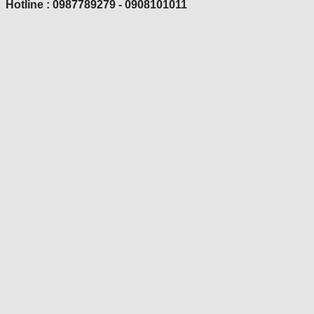
Hotline : 0987789279 - 0908101011