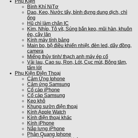
Phụ Kiện
Bình Khí NiTơ
Dao, Keo, Nước tẩy, bình đựng dung dịch, chì
ống
Hũ chì làm chân IC
Kìm, Nhíp, Tô vít, Súng bắn keo, mũi hàn, khuôn
ép, cây lăn
Kính máy tính bảng
Main bo, bộ điều khiển nhiệt, đèn led, dây đồng,
camera
Miếng thủy tinh/ thạch anh máy ép cổ
Vải lau, Cao su, Ron, Lót, Cục mút, Bông tăm,
tấm lót
Phụ Kiện Điện Thoại
Cảm Ứng Iphone
Cảm ứng Samsung
Cổ cáp iPhone
Cổ cáp Samsung
Keo khô
Khung sườn điện thoại
Kính Apple Watch
Kính điện thoại khác
Kính iPhone
Nắp lưng iPhone
Phản Quang Iphone