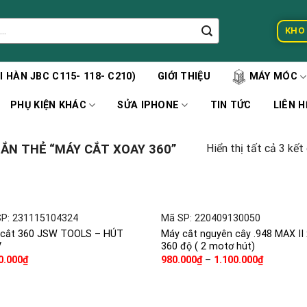
KHO
 HÀN JBC C115- 118- C210)
GIỚI THIỆU
MÁY MÓC
PHỤ KIỆN KHÁC
SỬA IPHONE
TIN TỨC
LIÊN H
ẮN THẺ “MÁY CẮT XOAY 360”
Hiển thị tất cả 3 kết
+
+
P: 231115104324
Mã SP: 220409130050
 cắt 360 JSW TOOLS – HÚT
Máy cắt nguyên cây .948 MAX II
V
360 độ ( 2 motơ hút)
0.000
₫
980.000
₫
–
1.100.000
₫