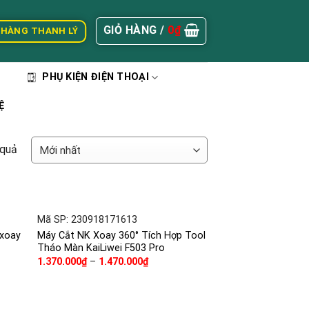
GIỎ HÀNG /
0
₫
 HÀNG THANH LÝ
PHỤ KIỆN ĐIỆN THOẠI
Ệ
 quả
+
Mã SP: 230918171613
 xoay
Máy Cắt NK Xoay 360° Tích Hợp Tool
Tháo Màn KaiLiwei F503 Pro
1.370.000
₫
–
1.470.000
₫