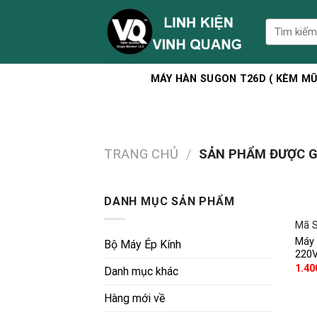
Skip
to
Tìm
kiếm:
content
MÁY HÀN SUGON T26D ( KÈM MŨI
TRANG CHỦ
/
SẢN PHẨM ĐƯỢC G
DANH MỤC SẢN PHẨM
Mã S
Máy
Bộ Máy Ép Kính
220
1.40
Danh mục khác
Hàng mới về