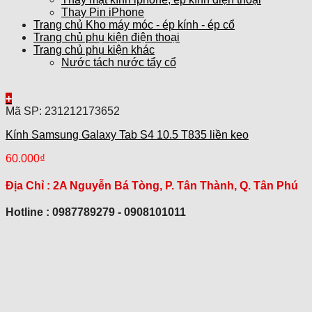
Thay Pin iPhone
Trang chủ Kho máy móc - ép kính - ép cổ
Trang chủ phụ kiện điện thoại
Trang chủ phụ kiện khác
Nước tách nước tẩy cổ
+
Mã SP: 231212173652
Kính Samsung Galaxy Tab S4 10.5 T835 liền keo
60.000
₫
Địa Chỉ :
2A Nguyễn Bá Tòng, P. Tân Thành, Q. Tân Phú
Hotline : 0987789279 - 0908101011