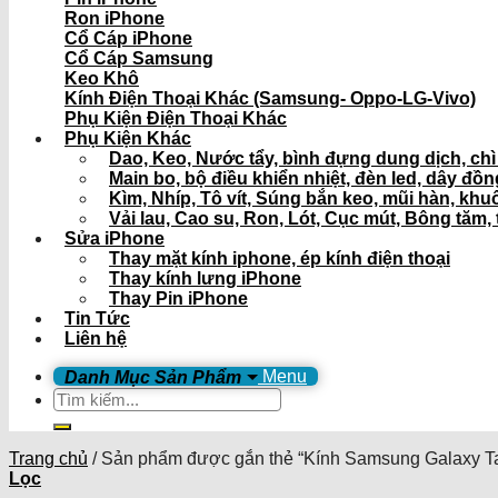
Ron iPhone
Cổ Cáp iPhone
Cổ Cáp Samsung
Keo Khô
Kính Điện Thoại Khác (Samsung- Oppo-LG-Vivo)
Phụ Kiện Điện Thoại Khác
Phụ Kiện Khác
Dao, Keo, Nước tẩy, bình đựng dung dịch, ch
Main bo, bộ điều khiển nhiệt, đèn led, dây đồ
Kìm, Nhíp, Tô vít, Súng bắn keo, mũi hàn, khu
Vải lau, Cao su, Ron, Lót, Cục mút, Bông tăm, 
Sửa iPhone
Thay mặt kính iphone, ép kính điện thoại
Thay kính lưng iPhone
Thay Pin iPhone
Tin Tức
Liên hệ
Menu
Tìm
kiếm:
Trang chủ
/
Sản phẩm được gắn thẻ “Kính Samsung Galaxy Ta
Lọc