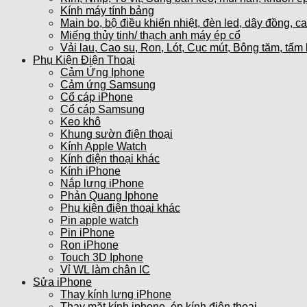
Kính máy tính bảng
Main bo, bộ điều khiển nhiệt, đèn led, dây đồng, c
Miếng thủy tinh/ thạch anh máy ép cổ
Vải lau, Cao su, Ron, Lót, Cục mút, Bông tăm, tấm 
Phụ Kiện Điện Thoại
Cảm Ứng Iphone
Cảm ứng Samsung
Cổ cáp iPhone
Cổ cáp Samsung
Keo khô
Khung sườn điện thoại
Kính Apple Watch
Kính điện thoại khác
Kính iPhone
Nắp lưng iPhone
Phản Quang Iphone
Phụ kiện điện thoại khác
Pin apple watch
Pin iPhone
Ron iPhone
Touch 3D Iphone
Vỉ WL làm chân IC
Sửa iPhone
Thay kính lưng iPhone
Thay mặt kính iphone, ép kính điện thoại