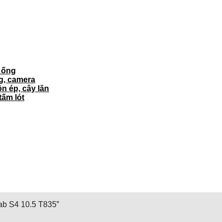
ì ống
ng, camera
ôn ép, cây lăn
tấm lót
b S4 10.5 T835”