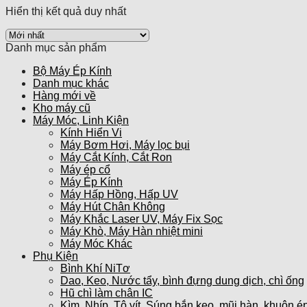
Hiển thị kết quả duy nhất
Danh mục sản phẩm
Bộ Máy Ép Kính
Danh mục khác
Hàng mới về
Kho máy cũ
Máy Móc, Linh Kiện
Kính Hiển Vi
Máy Bơm Hơi, Máy lọc bụi
Máy Cắt Kính, Cắt Ron
Máy ép cổ
Máy Ép Kính
Máy Hấp Hồng, Hấp UV
Máy Hút Chân Không
Máy Khắc Laser UV, Máy Fix Sọc
Máy Khò, Máy Hàn nhiệt mini
Máy Móc Khác
Phụ Kiện
Bình Khí NiTơ
Dao, Keo, Nước tẩy, bình đựng dung dịch, chì ống
Hũ chì làm chân IC
Kìm, Nhíp, Tô vít, Súng bắn keo, mũi hàn, khuôn ép