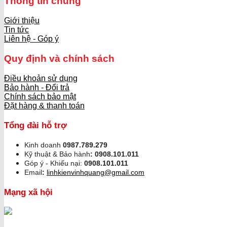
Thông tin chung
Giới thiệu
Tin tức
Liên hệ - Góp ý
Quy định và chính sách
Điều khoản sử dụng
Bảo hành - Đổi trả
Chính sách bảo mật
Đặt hàng & thanh toán
Tổng đài hỗ trợ
Kinh doanh
0987.789.279
Kỹ thuật & Bảo hành
:
0908.101.011
Góp ý - Khiếu nại:
0908.101.011
Email
:
linhkienvinhquang@gmail.com
Mạng xã hội