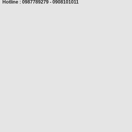
Hotline : 0987789279 - 0908101011