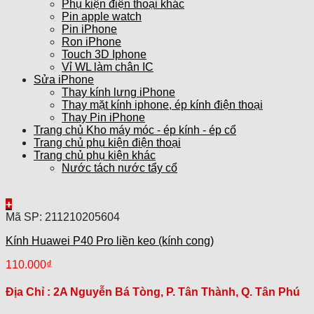
Phụ kiện điện thoại khác
Pin apple watch
Pin iPhone
Ron iPhone
Touch 3D Iphone
Vỉ WL làm chân IC
Sửa iPhone
Thay kính lưng iPhone
Thay mặt kính iphone, ép kính điện thoại
Thay Pin iPhone
Trang chủ Kho máy móc - ép kính - ép cổ
Trang chủ phụ kiện điện thoại
Trang chủ phụ kiện khác
Nước tách nước tẩy cổ
+
Mã SP: 211210205604
Kính Huawei P40 Pro liền keo (kính cong)
110.000
₫
Địa Chỉ :
2A Nguyễn Bá Tòng, P. Tân Thành, Q. Tân Phú