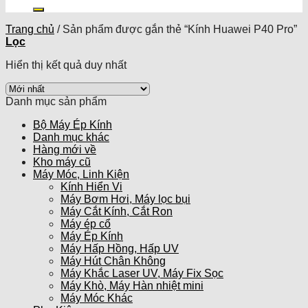
kiếm:
Trang chủ
/
Sản phẩm được gắn thẻ “Kính Huawei P40 Pro”
Lọc
Hiển thị kết quả duy nhất
Danh mục sản phẩm
Bộ Máy Ép Kính
Danh mục khác
Hàng mới về
Kho máy cũ
Máy Móc, Linh Kiện
Kính Hiển Vi
Máy Bơm Hơi, Máy lọc bụi
Máy Cắt Kính, Cắt Ron
Máy ép cổ
Máy Ép Kính
Máy Hấp Hồng, Hấp UV
Máy Hút Chân Không
Máy Khắc Laser UV, Máy Fix Sọc
Máy Khò, Máy Hàn nhiệt mini
Máy Móc Khác