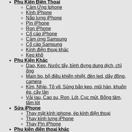
Phụ Kiện Điện Thoại
Cảm Ứng Iphone
Kính iPhone
Nắp lưng iPhone
Pin iPhone
Ron iPhone
Cổ cáp iPhone
Cảm ứng Samsung
Cổ cáp Samsung
Kính điện thoại khác
Keo khô
Phụ Kiện Khác
Dao, Keo, Nước tẩy, bình đựng dung dịch, chì
ống
Main bo, bộ điều khiển nhiệt, đèn led, dây đồng,
camera
Kìm, Nhíp, Tô vít, Súng bắn keo, mũi hàn, khuôn
ép, cây lăn
Vải lau, Cao su, Ron, Lót, Cục mút, Bông tăm,
tấm lót
Sửa iPhone
Thay mặt kính iphone, ép kính điện thoại
Thay kính lưng iPhone
Thay Pin iPhone
Phụ kiện điện thoại khác