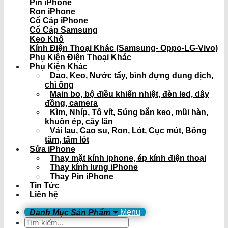
Pin iPhone
Ron iPhone
Cổ Cáp iPhone
Cổ Cáp Samsung
Keo Khô
Kính Điện Thoại Khác (Samsung- Oppo-LG-Vivo)
Phụ Kiện Điện Thoại Khác
Phụ Kiện Khác
Dao, Keo, Nước tẩy, bình đựng dung dịch,
chì ống
Main bo, bộ điều khiển nhiệt, đèn led, dây
đồng, camera
Kìm, Nhíp, Tô vít, Súng bắn keo, mũi hàn,
khuôn ép, cây lăn
Vải lau, Cao su, Ron, Lót, Cục mút, Bông
tăm, tấm lót
Sửa iPhone
Thay mặt kính iphone, ép kính điện thoại
Thay kính lưng iPhone
Thay Pin iPhone
Tin Tức
Liên hệ
Menu
Tìm