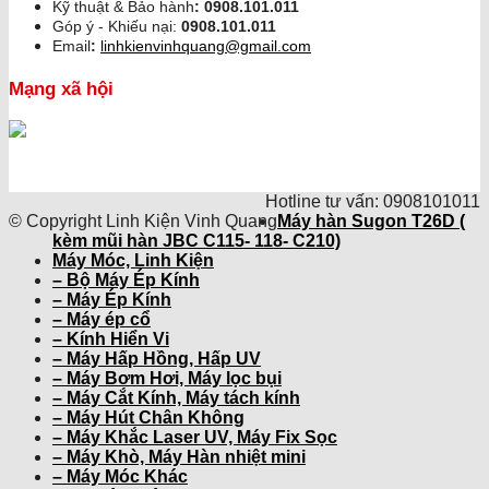
Kỹ thuật & Bảo hành
:
0908.101.011
Góp ý - Khiếu nại:
0908.101.011
Email
:
linhkienvinhquang@gmail.com
Mạng xã hội
Hotline tư vấn: 0908101011
© Copyright Linh Kiện Vinh Quang
Máy hàn Sugon T26D (
kèm mũi hàn JBC C115- 118- C210)
Máy Móc, Linh Kiện
– Bộ Máy Ép Kính
– Máy Ép Kính
– Máy ép cổ
– Kính Hiển Vi
– Máy Hấp Hồng, Hấp UV
– Máy Bơm Hơi, Máy lọc bụi
– Máy Cắt Kính, Máy tách kính
– Máy Hút Chân Không
– Máy Khắc Laser UV, Máy Fix Sọc
– Máy Khò, Máy Hàn nhiệt mini
– Máy Móc Khác