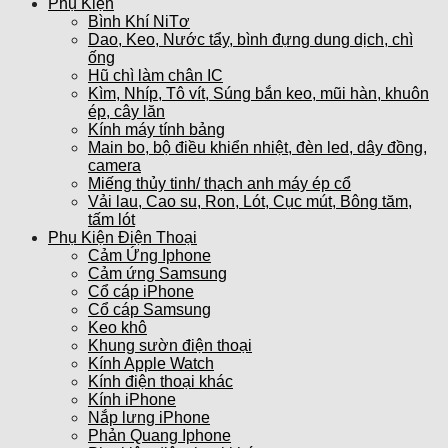
Phụ Kiện
Bình Khí NiTơ
Dao, Keo, Nước tẩy, bình đựng dung dịch, chì
ống
Hũ chì làm chân IC
Kìm, Nhíp, Tô vít, Súng bắn keo, mũi hàn, khuôn
ép, cây lăn
Kính máy tính bảng
Main bo, bộ điều khiển nhiệt, đèn led, dây đồng,
camera
Miếng thủy tinh/ thạch anh máy ép cổ
Vải lau, Cao su, Ron, Lót, Cục mút, Bông tăm,
tấm lót
Phụ Kiện Điện Thoại
Cảm Ứng Iphone
Cảm ứng Samsung
Cổ cáp iPhone
Cổ cáp Samsung
Keo khô
Khung sườn điện thoại
Kính Apple Watch
Kính điện thoại khác
Kính iPhone
Nắp lưng iPhone
Phản Quang Iphone