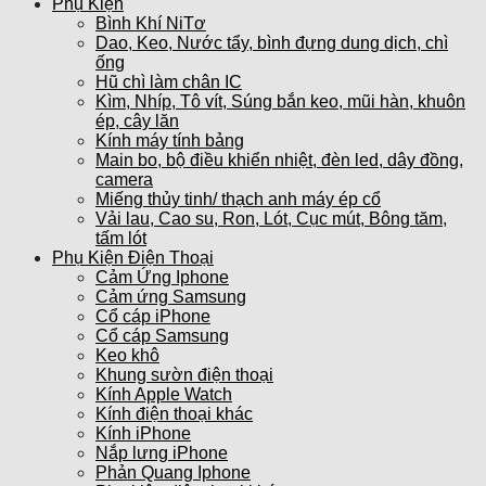
Phụ Kiện
Bình Khí NiTơ
Dao, Keo, Nước tẩy, bình đựng dung dịch, chì
ống
Hũ chì làm chân IC
Kìm, Nhíp, Tô vít, Súng bắn keo, mũi hàn, khuôn
ép, cây lăn
Kính máy tính bảng
Main bo, bộ điều khiển nhiệt, đèn led, dây đồng,
camera
Miếng thủy tinh/ thạch anh máy ép cổ
Vải lau, Cao su, Ron, Lót, Cục mút, Bông tăm,
tấm lót
Phụ Kiện Điện Thoại
Cảm Ứng Iphone
Cảm ứng Samsung
Cổ cáp iPhone
Cổ cáp Samsung
Keo khô
Khung sườn điện thoại
Kính Apple Watch
Kính điện thoại khác
Kính iPhone
Nắp lưng iPhone
Phản Quang Iphone