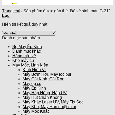
kiếm:
Trang chủ
/
Sản phẩm được gắn thẻ “Đế vệ sinh màn G-21”
Lọc
Hiển thị kết quả duy nhất
Danh mục sản phẩm
Bộ Máy Ép Kính
Danh mục khác
Hàng mới về
Kho máy cũ
Máy Móc, Linh Kiện
Kính Hiển Vi
Máy Bơm Hơi, Máy lọc bụi
Máy Cắt Kính, Cắt Ron
Máy ép cổ
Máy Ép Kính
Máy Hấp Hồng, Hấp UV
Máy Hút Chân Không
Máy Khắc Laser UV, Máy Fix Sọc
Máy Khò, Máy Hàn nhiệt mini
Máy Móc Khác