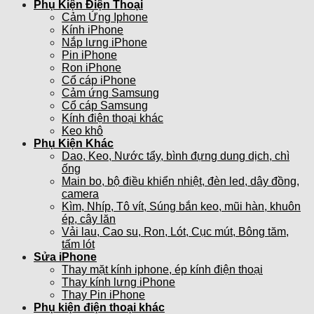
Phụ Kiện Điện Thoại
Cảm Ứng Iphone
Kính iPhone
Nắp lưng iPhone
Pin iPhone
Ron iPhone
Cổ cáp iPhone
Cảm ứng Samsung
Cổ cáp Samsung
Kính điện thoại khác
Keo khô
Phụ Kiện Khác
Dao, Keo, Nước tẩy, bình đựng dung dịch, chì
ống
Main bo, bộ điều khiển nhiệt, đèn led, dây đồng,
camera
Kìm, Nhíp, Tô vít, Súng bắn keo, mũi hàn, khuôn
ép, cây lăn
Vải lau, Cao su, Ron, Lót, Cục mút, Bông tăm,
tấm lót
Sửa iPhone
Thay mặt kính iphone, ép kính điện thoại
Thay kính lưng iPhone
Thay Pin iPhone
Phụ kiện điện thoại khác