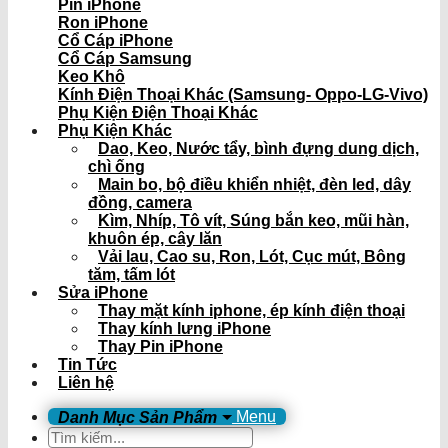
Pin iPhone
Ron iPhone
Cổ Cáp iPhone
Cổ Cáp Samsung
Keo Khô
Kính Điện Thoại Khác (Samsung- Oppo-LG-Vivo)
Phụ Kiện Điện Thoại Khác
Phụ Kiện Khác
Dao, Keo, Nước tẩy, bình đựng dung dịch,
chì ống
Main bo, bộ điều khiển nhiệt, đèn led, dây
đồng, camera
Kìm, Nhíp, Tô vít, Súng bắn keo, mũi hàn,
khuôn ép, cây lăn
Vải lau, Cao su, Ron, Lót, Cục mút, Bông
tăm, tấm lót
Sửa iPhone
Thay mặt kính iphone, ép kính điện thoại
Thay kính lưng iPhone
Thay Pin iPhone
Tin Tức
Liên hệ
Menu
Tìm