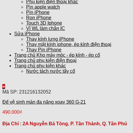
Phụ kiện điện thoại khác
Pin apple watch
Pin iPhone
Ron iPhone
Touch 3D Iphone
Vỉ WL làm chân IC
Sửa iPhone
Thay kính lưng iPhone
Thay mặt kính iphone, ép kính điện thoại
Thay Pin iPhone
Trang chủ Kho máy móc - ép kính - ép cổ
Trang chủ phụ kiện điện thoại
Trang chủ phụ kiện khác
Nước tách nước tẩy cổ
+
Mã SP: 231216132052
Đế vệ sinh màn đa năng xoay 360 G-21
490.000
₫
Địa Chỉ :
2A Nguyễn Bá Tòng, P. Tân Thành, Q. Tân Phú