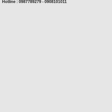
Hotline : 0987789279 - 0908101011