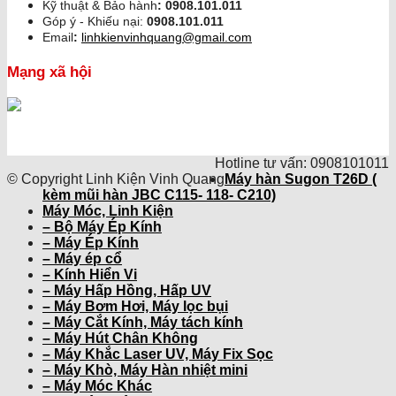
Kỹ thuật & Bảo hành
:
0908.101.011
Góp ý - Khiếu nại:
0908.101.011
Email
:
linhkienvinhquang@gmail.com
Mạng xã hội
Hotline tư vấn: 0908101011
© Copyright Linh Kiện Vinh Quang
Máy hàn Sugon T26D (
kèm mũi hàn JBC C115- 118- C210)
Máy Móc, Linh Kiện
– Bộ Máy Ép Kính
– Máy Ép Kính
– Máy ép cổ
– Kính Hiển Vi
– Máy Hấp Hồng, Hấp UV
– Máy Bơm Hơi, Máy lọc bụi
– Máy Cắt Kính, Máy tách kính
– Máy Hút Chân Không
– Máy Khắc Laser UV, Máy Fix Sọc
– Máy Khò, Máy Hàn nhiệt mini
– Máy Móc Khác