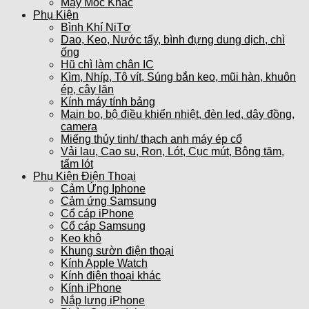
Máy Móc Khác
Phụ Kiện
Bình Khí NiTơ
Dao, Keo, Nước tẩy, bình đựng dung dịch, chì
ống
Hũ chì làm chân IC
Kìm, Nhíp, Tô vít, Súng bắn keo, mũi hàn, khuôn
ép, cây lăn
Kính máy tính bảng
Main bo, bộ điều khiển nhiệt, đèn led, dây đồng,
camera
Miếng thủy tinh/ thạch anh máy ép cổ
Vải lau, Cao su, Ron, Lót, Cục mút, Bông tăm,
tấm lót
Phụ Kiện Điện Thoại
Cảm Ứng Iphone
Cảm ứng Samsung
Cổ cáp iPhone
Cổ cáp Samsung
Keo khô
Khung sườn điện thoại
Kính Apple Watch
Kính điện thoại khác
Kính iPhone
Nắp lưng iPhone