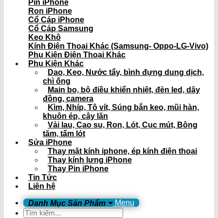
Pin iPhone
Ron iPhone
Cổ Cáp iPhone
Cổ Cáp Samsung
Keo Khô
Kính Điện Thoại Khác (Samsung- Oppo-LG-Vivo)
Phụ Kiện Điện Thoại Khác
Phụ Kiện Khác
Dao, Keo, Nước tẩy, bình đựng dung dịch,
chì ống
Main bo, bộ điều khiển nhiệt, đèn led, dây
đồng, camera
Kìm, Nhíp, Tô vít, Súng bắn keo, mũi hàn,
khuôn ép, cây lăn
Vải lau, Cao su, Ron, Lót, Cục mút, Bông
tăm, tấm lót
Sửa iPhone
Thay mặt kính iphone, ép kính điện thoại
Thay kính lưng iPhone
Thay Pin iPhone
Tin Tức
Liên hệ
Menu
Tìm