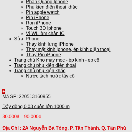
Phản Quang Iphone
Phụ kiện điện thoại khác
Pin apple watch
Pin iPhone
Ron iPhone
Touch 3D Iphone
Vỉ WL làm chân IC
Sửa iPhone
Thay kính lưng iPhone
Thay mặt kính iphone, ép kính điện thoại
Thay Pin iPhone
Trang chủ Kho máy móc - ép kính - ép cổ
Trang chủ phụ kiện điện thoại
Trang chủ phụ kiện khác
Nước tách nước tẩy cổ
+
Mã SP: 220513160955
Dây đồng 0.03 cuộn lớn 1000 m
80.000
₫
–
90.000
₫
Địa Chỉ :
2A Nguyễn Bá Tòng, P. Tân Thành, Q. Tân Phú