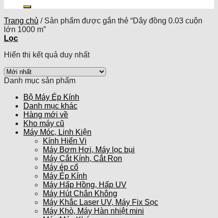
kiếm:
Trang chủ
/
Sản phẩm được gắn thẻ “Dây đồng 0.03 cuộn
lớn 1000 m”
Lọc
Hiển thị kết quả duy nhất
Danh mục sản phẩm
Bộ Máy Ép Kính
Danh mục khác
Hàng mới về
Kho máy cũ
Máy Móc, Linh Kiện
Kính Hiển Vi
Máy Bơm Hơi, Máy lọc bụi
Máy Cắt Kính, Cắt Ron
Máy ép cổ
Máy Ép Kính
Máy Hấp Hồng, Hấp UV
Máy Hút Chân Không
Máy Khắc Laser UV, Máy Fix Sọc
Máy Khò, Máy Hàn nhiệt mini