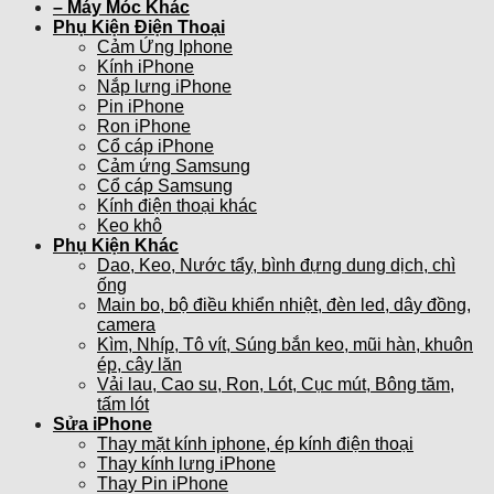
– Máy Móc Khác
Phụ Kiện Điện Thoại
Cảm Ứng Iphone
Kính iPhone
Nắp lưng iPhone
Pin iPhone
Ron iPhone
Cổ cáp iPhone
Cảm ứng Samsung
Cổ cáp Samsung
Kính điện thoại khác
Keo khô
Phụ Kiện Khác
Dao, Keo, Nước tẩy, bình đựng dung dịch, chì
ống
Main bo, bộ điều khiển nhiệt, đèn led, dây đồng,
camera
Kìm, Nhíp, Tô vít, Súng bắn keo, mũi hàn, khuôn
ép, cây lăn
Vải lau, Cao su, Ron, Lót, Cục mút, Bông tăm,
tấm lót
Sửa iPhone
Thay mặt kính iphone, ép kính điện thoại
Thay kính lưng iPhone
Thay Pin iPhone