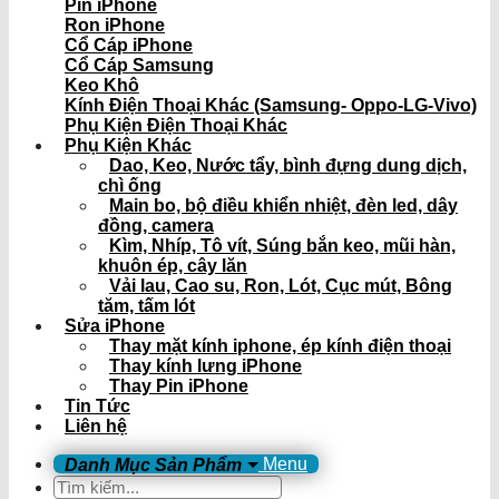
Pin iPhone
Ron iPhone
Cổ Cáp iPhone
Cổ Cáp Samsung
Keo Khô
Kính Điện Thoại Khác (Samsung- Oppo-LG-Vivo)
Phụ Kiện Điện Thoại Khác
Phụ Kiện Khác
Dao, Keo, Nước tẩy, bình đựng dung dịch,
chì ống
Main bo, bộ điều khiển nhiệt, đèn led, dây
đồng, camera
Kìm, Nhíp, Tô vít, Súng bắn keo, mũi hàn,
khuôn ép, cây lăn
Vải lau, Cao su, Ron, Lót, Cục mút, Bông
tăm, tấm lót
Sửa iPhone
Thay mặt kính iphone, ép kính điện thoại
Thay kính lưng iPhone
Thay Pin iPhone
Tin Tức
Liên hệ
Menu
Tìm