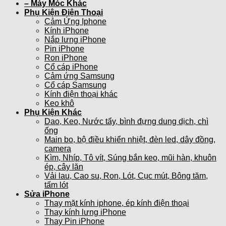
– Máy Móc Khác
Phụ Kiện Điện Thoại
Cảm Ứng Iphone
Kính iPhone
Nắp lưng iPhone
Pin iPhone
Ron iPhone
Cổ cáp iPhone
Cảm ứng Samsung
Cổ cáp Samsung
Kính điện thoại khác
Keo khô
Phụ Kiện Khác
Dao, Keo, Nước tẩy, bình đựng dung dịch, chì
ống
Main bo, bộ điều khiển nhiệt, đèn led, dây đồng,
camera
Kìm, Nhíp, Tô vít, Súng bắn keo, mũi hàn, khuôn
ép, cây lăn
Vải lau, Cao su, Ron, Lót, Cục mút, Bông tăm,
tấm lót
Sửa iPhone
Thay mặt kính iphone, ép kính điện thoại
Thay kính lưng iPhone
Thay Pin iPhone