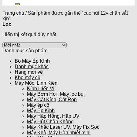
kiếm:
Trang chủ
/
Sản phẩm được gắn thẻ “cục hút 12v chân sắt
xịn”
Lọc
Hiển thị kết quả duy nhất
Danh mục sản phẩm
Bộ Máy Ép Kính
Danh mục khác
Hàng mới về
Kho máy cũ
Máy Móc, Linh Kiện
Kính Hiển Vi
Máy Bơm Hơi, Máy lọc bụi
Máy Cắt Kính, Cắt Ron
Máy ép cổ
Máy Ép Kính
Máy Hấp Hồng, Hấp UV
Máy Hút Chân Không
Máy Khắc Laser UV, Máy Fix Sọc
Máy Khò, Máy Hàn nhiệt mini