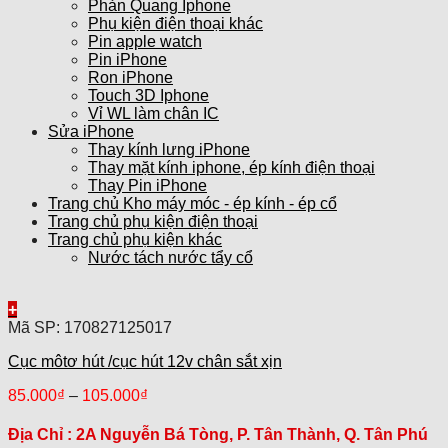
Phản Quang Iphone
Phụ kiện điện thoại khác
Pin apple watch
Pin iPhone
Ron iPhone
Touch 3D Iphone
Vỉ WL làm chân IC
Sửa iPhone
Thay kính lưng iPhone
Thay mặt kính iphone, ép kính điện thoại
Thay Pin iPhone
Trang chủ Kho máy móc - ép kính - ép cổ
Trang chủ phụ kiện điện thoại
Trang chủ phụ kiện khác
Nước tách nước tẩy cổ
+
Mã SP: 170827125017
Cục môtơ hút /cục hút 12v chân sắt xịn
85.000
₫
–
105.000
₫
Địa Chỉ :
2A Nguyễn Bá Tòng, P. Tân Thành, Q. Tân Phú