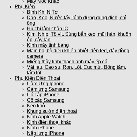
Máy Móc Khác
Phụ Kiện
Bình Khí NiTơ
Dao, Keo, Nước tẩy, bình đựng dung dịch, chì
ống
Hũ chì làm chân IC
Kìm, Nhíp, Tô vít, Súng bắn keo, mũi hàn, khuôn
ép, cây lăn
Kính máy tính bảng
Main bo, bộ điều khiển nhiệt, đèn led, dây đồng,
camera
Miếng thủy tinh/ thạch anh máy ép cổ
Vải lau, Cao su, Ron, Lót, Cục mút, Bông tăm,
tấm lót
Phụ Kiện Điện Thoại
Cảm Ứng Iphone
Cảm ứng Samsung
Cổ cáp iPhone
Cổ cáp Samsung
Keo khô
Khung sườn điện thoại
Kính Apple Watch
Kính điện thoại khác
Kính iPhone
Nắp lưng iPhone