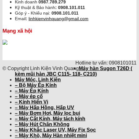
Kinh doanh
0987.789.279
Kỹ thuật & Bảo hành
:
0908.101.011
Góp ý - Khiếu nại:
0908.101.011
Email
:
linhkienvinhquang@gmail.com
Mạng xã hội
Hotline tư vấn: 0908101011
© Copyright Linh Kiện Vinh Quang
Máy hàn Sugon T26D (
kèm mũi hàn JBC C115- 118- C210)
Máy Móc, Linh Kiện
– Bộ Máy Ép Kính
– Máy Ép Kính
– Máy ép cổ
– Kính Hiển Vi
– Máy Hấp Hồng, Hấp UV
– Máy Bơm Hơi, Máy lọc bụi
– Máy Cắt Kính, Máy tách kính
– Máy Hút Chân Không
– Máy Khắc Laser UV, Máy Fix Sọc
– Máy Khò, Máy Hàn nhiệt mini