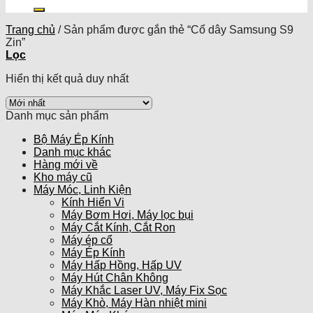
kiếm:
Trang chủ
/
Sản phẩm được gắn thẻ “Cổ dây Samsung S9
Zin”
Lọc
Hiển thị kết quả duy nhất
Danh mục sản phẩm
Bộ Máy Ép Kính
Danh mục khác
Hàng mới về
Kho máy cũ
Máy Móc, Linh Kiện
Kính Hiển Vi
Máy Bơm Hơi, Máy lọc bụi
Máy Cắt Kính, Cắt Ron
Máy ép cổ
Máy Ép Kính
Máy Hấp Hồng, Hấp UV
Máy Hút Chân Không
Máy Khắc Laser UV, Máy Fix Sọc
Máy Khò, Máy Hàn nhiệt mini