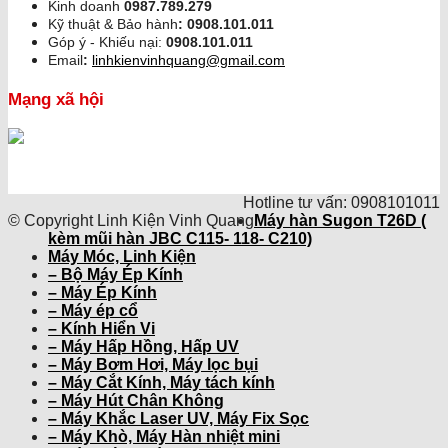
Kinh doanh
0987.789.279
Kỹ thuật & Bảo hành
:
0908.101.011
Góp ý - Khiếu nại:
0908.101.011
Email
:
linhkienvinhquang@gmail.com
Mạng xã hội
Hotline tư vấn: 0908101011
© Copyright Linh Kiện Vinh Quang
Máy hàn Sugon T26D (
kèm mũi hàn JBC C115- 118- C210)
Máy Móc, Linh Kiện
– Bộ Máy Ép Kính
– Máy Ép Kính
– Máy ép cổ
– Kính Hiển Vi
– Máy Hấp Hồng, Hấp UV
– Máy Bơm Hơi, Máy lọc bụi
– Máy Cắt Kính, Máy tách kính
– Máy Hút Chân Không
– Máy Khắc Laser UV, Máy Fix Sọc
– Máy Khò, Máy Hàn nhiệt mini