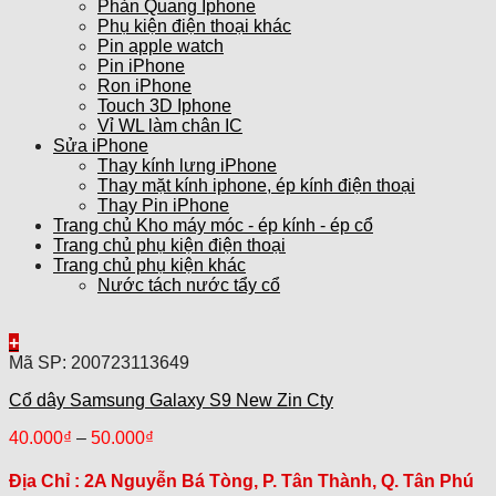
Phản Quang Iphone
Phụ kiện điện thoại khác
Pin apple watch
Pin iPhone
Ron iPhone
Touch 3D Iphone
Vỉ WL làm chân IC
Sửa iPhone
Thay kính lưng iPhone
Thay mặt kính iphone, ép kính điện thoại
Thay Pin iPhone
Trang chủ Kho máy móc - ép kính - ép cổ
Trang chủ phụ kiện điện thoại
Trang chủ phụ kiện khác
Nước tách nước tẩy cổ
+
Mã SP: 200723113649
Cổ dây Samsung Galaxy S9 New Zin Cty
40.000
₫
–
50.000
₫
Địa Chỉ :
2A Nguyễn Bá Tòng, P. Tân Thành, Q. Tân Phú