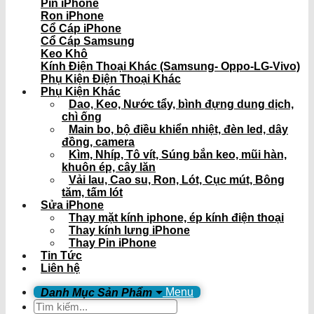
Pin iPhone
Ron iPhone
Cổ Cáp iPhone
Cổ Cáp Samsung
Keo Khô
Kính Điện Thoại Khác (Samsung- Oppo-LG-Vivo)
Phụ Kiện Điện Thoại Khác
Phụ Kiện Khác
Dao, Keo, Nước tẩy, bình đựng dung dịch,
chì ống
Main bo, bộ điều khiển nhiệt, đèn led, dây
đồng, camera
Kìm, Nhíp, Tô vít, Súng bắn keo, mũi hàn,
khuôn ép, cây lăn
Vải lau, Cao su, Ron, Lót, Cục mút, Bông
tăm, tấm lót
Sửa iPhone
Thay mặt kính iphone, ép kính điện thoại
Thay kính lưng iPhone
Thay Pin iPhone
Tin Tức
Liên hệ
Menu
Tìm