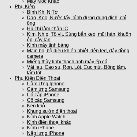
Máy Móc Khác
Phụ Kiện
Bình Khí NiTơ
Dao, Keo, Nước tẩy, bình đựng dung dịch, chì
ống
Hũ chì làm chân IC
Kìm, Nhíp, Tô vít, Súng bắn keo, mũi hàn, khuôn
ép, cây lăn
Kính máy tính bảng
Main bo, bộ điều khiển nhiệt, đèn led, dây đồng,
camera
Miếng thủy tinh/ thạch anh máy ép cổ
Vải lau, Cao su, Ron, Lót, Cục mút, Bông tăm,
tấm lót
Phụ Kiện Điện Thoại
Cảm Ứng Iphone
Cảm ứng Samsung
Cổ cáp iPhone
Cổ cáp Samsung
Keo khô
Khung sườn điện thoại
Kính Apple Watch
Kính điện thoại khác
Kính iPhone
Nắp lưng iPhone