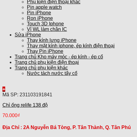
Phụ kiện điện thoại khác
Pin apple watch
Pin iPhone
Ron iPhone
Touch 3D Iphone
Vỉ WL làm chân IC
Sửa iPhone
Thay kính lưng iPhone
Thay mặt kính iphone, ép kính điện thoại
Thay Pin iPhone
Trang chủ Kho máy móc - ép kính - ép cổ
Trang chủ phụ kiện điện thoại
Trang chủ phụ kiện khác
Nước tách nước tẩy cổ
+
Mã SP: 231103191841
Chì ống relife 138 độ
70.000
₫
Địa Chỉ :
2A Nguyễn Bá Tòng, P. Tân Thành, Q. Tân Phú