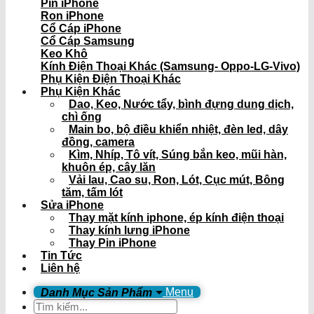
Pin iPhone
Ron iPhone
Cổ Cáp iPhone
Cổ Cáp Samsung
Keo Khô
Kính Điện Thoại Khác (Samsung- Oppo-LG-Vivo)
Phụ Kiện Điện Thoại Khác
Phụ Kiện Khác
Dao, Keo, Nước tẩy, bình đựng dung dịch,
chì ống
Main bo, bộ điều khiển nhiệt, đèn led, dây
đồng, camera
Kìm, Nhíp, Tô vít, Súng bắn keo, mũi hàn,
khuôn ép, cây lăn
Vải lau, Cao su, Ron, Lót, Cục mút, Bông
tăm, tấm lót
Sửa iPhone
Thay mặt kính iphone, ép kính điện thoại
Thay kính lưng iPhone
Thay Pin iPhone
Tin Tức
Liên hệ
Menu
Tìm