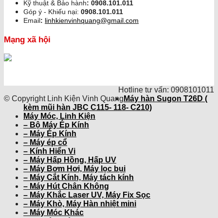
Kỹ thuật & Bảo hành
:
0908.101.011
Góp ý - Khiếu nại:
0908.101.011
Email
:
linhkienvinhquang@gmail.com
Mạng xã hội
Hotline tư vấn: 0908101011
© Copyright Linh Kiện Vinh Quang
Máy hàn Sugon T26D (
kèm mũi hàn JBC C115- 118- C210)
Máy Móc, Linh Kiện
– Bộ Máy Ép Kính
– Máy Ép Kính
– Máy ép cổ
– Kính Hiển Vi
– Máy Hấp Hồng, Hấp UV
– Máy Bơm Hơi, Máy lọc bụi
– Máy Cắt Kính, Máy tách kính
– Máy Hút Chân Không
– Máy Khắc Laser UV, Máy Fix Sọc
– Máy Khò, Máy Hàn nhiệt mini
– Máy Móc Khác