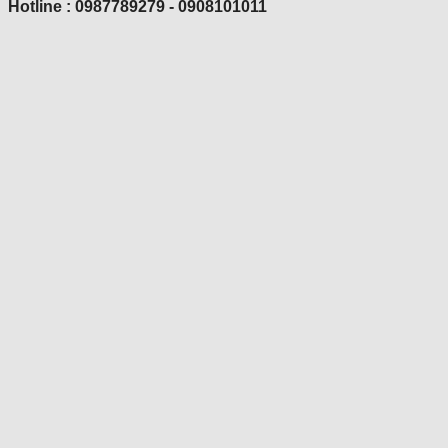
Hotline : 0987789279 - 0908101011