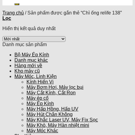
kiếm:
Trang chủ
/
Sản phẩm được gắn thẻ “Chì ống relife 138”
Lọc
Hiển thị kết quả duy nhất
Danh mục sản phẩm
Bộ Máy Ép Kính
Danh mục khác
Hàng mới về
Kho máy cũ
Máy Móc, Linh Kiện
Kính Hiển Vi
Máy Bơm Hơi, Máy lọc bụi
Máy Cắt Kính, Cắt Ron
Máy ép cổ
Máy Ép Kính
Máy Hấp Hồng, Hấp UV
Máy Hút Chân Không
Máy Khắc Laser UV, Máy Fix Sọc
Máy Khò, Máy Hàn nhiệt mini
Máy Móc Khác