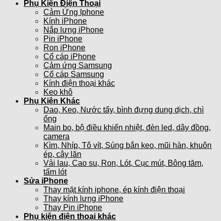
Phụ Kiện Điện Thoại
Cảm Ứng Iphone
Kính iPhone
Nắp lưng iPhone
Pin iPhone
Ron iPhone
Cổ cáp iPhone
Cảm ứng Samsung
Cổ cáp Samsung
Kính điện thoại khác
Keo khô
Phụ Kiện Khác
Dao, Keo, Nước tẩy, bình đựng dung dịch, chì
ống
Main bo, bộ điều khiển nhiệt, đèn led, dây đồng,
camera
Kìm, Nhíp, Tô vít, Súng bắn keo, mũi hàn, khuôn
ép, cây lăn
Vải lau, Cao su, Ron, Lót, Cục mút, Bông tăm,
tấm lót
Sửa iPhone
Thay mặt kính iphone, ép kính điện thoại
Thay kính lưng iPhone
Thay Pin iPhone
Phụ kiện điện thoại khác