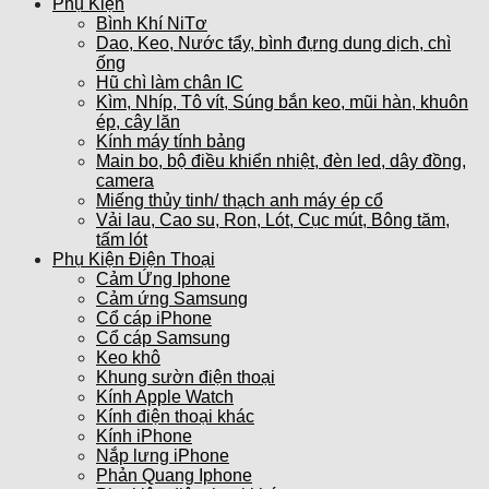
Phụ Kiện
Bình Khí NiTơ
Dao, Keo, Nước tẩy, bình đựng dung dịch, chì
ống
Hũ chì làm chân IC
Kìm, Nhíp, Tô vít, Súng bắn keo, mũi hàn, khuôn
ép, cây lăn
Kính máy tính bảng
Main bo, bộ điều khiển nhiệt, đèn led, dây đồng,
camera
Miếng thủy tinh/ thạch anh máy ép cổ
Vải lau, Cao su, Ron, Lót, Cục mút, Bông tăm,
tấm lót
Phụ Kiện Điện Thoại
Cảm Ứng Iphone
Cảm ứng Samsung
Cổ cáp iPhone
Cổ cáp Samsung
Keo khô
Khung sườn điện thoại
Kính Apple Watch
Kính điện thoại khác
Kính iPhone
Nắp lưng iPhone
Phản Quang Iphone