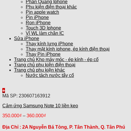
Phản Quang Iphone
Phụ kiện điện thoại khác
Pin apple watch
Pin iPhone
Ron iPhone
Touch 3D Iphone
Vỉ WL làm chân IC
Sửa iPhone
Thay kính lưng iPhone
Thay mặt kính iphone, ép kính điện thoại
Thay Pin iPhone
Trang chủ Kho máy móc - ép kính - ép cổ
Trang chủ phụ kiện điện thoại
Trang chủ phụ kiện khác
Nước tách nước tẩy cổ
+
Mã SP: 230607163912
Cảm ứng Samsung Note 10 liền keo
350.000
₫
–
360.000
₫
Địa Chỉ :
2A Nguyễn Bá Tòng, P. Tân Thành, Q. Tân Phú