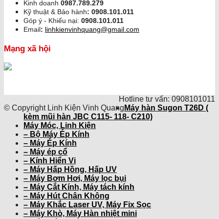
Kinh doanh
0987.789.279
Kỹ thuật & Bảo hành
:
0908.101.011
Góp ý - Khiếu nại:
0908.101.011
Email
:
linhkienvinhquang@gmail.com
Mạng xã hội
Hotline tư vấn: 0908101011
© Copyright Linh Kiện Vinh Quang
Máy hàn Sugon T26D (
kèm mũi hàn JBC C115- 118- C210)
Máy Móc, Linh Kiện
– Bộ Máy Ép Kính
– Máy Ép Kính
– Máy ép cổ
– Kính Hiển Vi
– Máy Hấp Hồng, Hấp UV
– Máy Bơm Hơi, Máy lọc bụi
– Máy Cắt Kính, Máy tách kính
– Máy Hút Chân Không
– Máy Khắc Laser UV, Máy Fix Sọc
– Máy Khò, Máy Hàn nhiệt mini