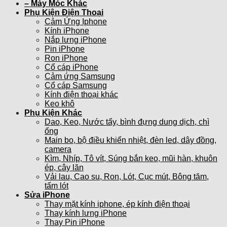
– Máy Móc Khác
Phụ Kiện Điện Thoại
Cảm Ứng Iphone
Kính iPhone
Nắp lưng iPhone
Pin iPhone
Ron iPhone
Cổ cáp iPhone
Cảm ứng Samsung
Cổ cáp Samsung
Kính điện thoại khác
Keo khô
Phụ Kiện Khác
Dao, Keo, Nước tẩy, bình đựng dung dịch, chì
ống
Main bo, bộ điều khiển nhiệt, đèn led, dây đồng,
camera
Kìm, Nhíp, Tô vít, Súng bắn keo, mũi hàn, khuôn
ép, cây lăn
Vải lau, Cao su, Ron, Lót, Cục mút, Bông tăm,
tấm lót
Sửa iPhone
Thay mặt kính iphone, ép kính điện thoại
Thay kính lưng iPhone
Thay Pin iPhone