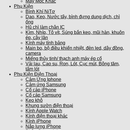
Máy Móc Khác
Phụ Kiện
Bình Khí NiTơ
Dao, Keo, Nước tẩy, bình đựng dung dịch, chì
ống
Hũ chì làm chân IC
Kìm, Nhíp, Tô vít, Súng bắn keo, mũi hàn, khuôn
ép, cây lăn
Kính máy tính bảng
Main bo, bộ điều khiển nhiệt, đèn led, dây đồng,
camera
Miếng thủy tinh/ thạch anh máy ép cổ
Vải lau, Cao su, Ron, Lót, Cục mút, Bông tăm,
tấm lót
Phụ Kiện Điện Thoại
Cảm Ứng Iphone
Cảm ứng Samsung
Cổ cáp iPhone
Cổ cáp Samsung
Keo khô
Khung sườn điện thoại
Kính Apple Watch
Kính điện thoại khác
Kính iPhone
Nắp lưng iPhone