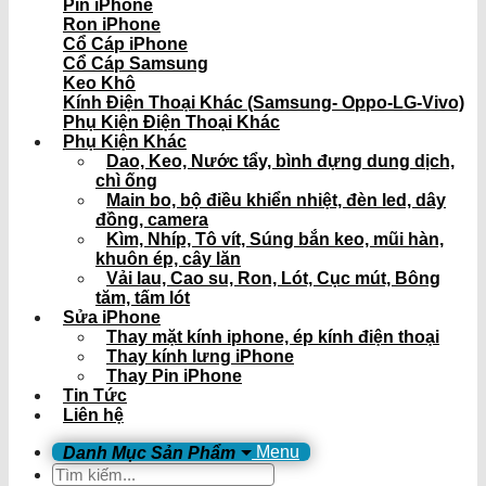
Pin iPhone
Ron iPhone
Cổ Cáp iPhone
Cổ Cáp Samsung
Keo Khô
Kính Điện Thoại Khác (Samsung- Oppo-LG-Vivo)
Phụ Kiện Điện Thoại Khác
Phụ Kiện Khác
Dao, Keo, Nước tẩy, bình đựng dung dịch,
chì ống
Main bo, bộ điều khiển nhiệt, đèn led, dây
đồng, camera
Kìm, Nhíp, Tô vít, Súng bắn keo, mũi hàn,
khuôn ép, cây lăn
Vải lau, Cao su, Ron, Lót, Cục mút, Bông
tăm, tấm lót
Sửa iPhone
Thay mặt kính iphone, ép kính điện thoại
Thay kính lưng iPhone
Thay Pin iPhone
Tin Tức
Liên hệ
Menu
Tìm