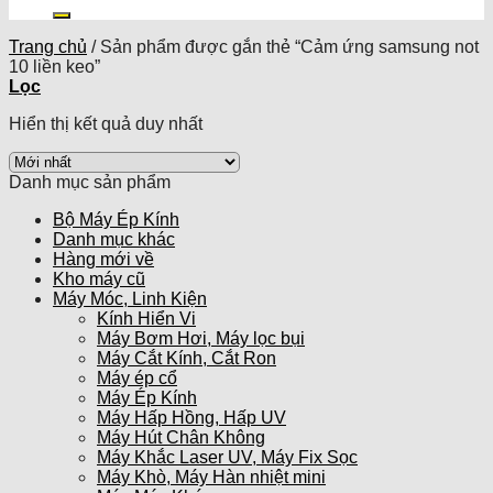
kiếm:
Trang chủ
/
Sản phẩm được gắn thẻ “Cảm ứng samsung not
10 liền keo”
Lọc
Hiển thị kết quả duy nhất
Danh mục sản phẩm
Bộ Máy Ép Kính
Danh mục khác
Hàng mới về
Kho máy cũ
Máy Móc, Linh Kiện
Kính Hiển Vi
Máy Bơm Hơi, Máy lọc bụi
Máy Cắt Kính, Cắt Ron
Máy ép cổ
Máy Ép Kính
Máy Hấp Hồng, Hấp UV
Máy Hút Chân Không
Máy Khắc Laser UV, Máy Fix Sọc
Máy Khò, Máy Hàn nhiệt mini