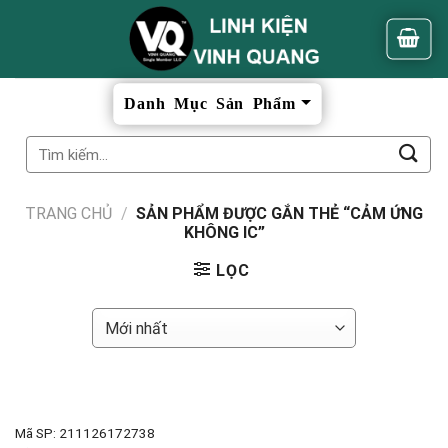
Skip
to
content
Tìm
kiếm:
TRANG CHỦ
/
SẢN PHẨM ĐƯỢC GẮN THẺ “CẢM ỨNG
KHÔNG IC”
LỌC
Mã SP: 211126172738