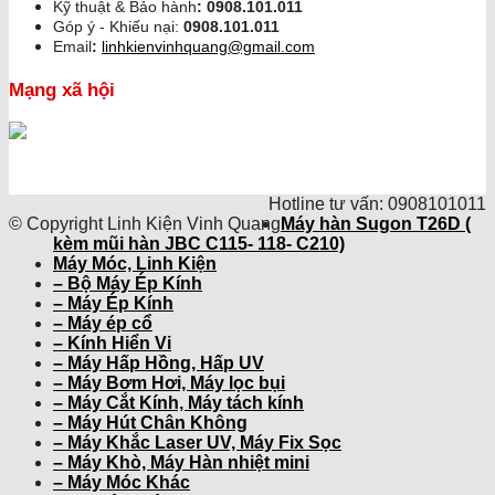
Kỹ thuật & Bảo hành
:
0908.101.011
Góp ý - Khiếu nại:
0908.101.011
Email
:
linhkienvinhquang@gmail.com
Mạng xã hội
Hotline tư vấn: 0908101011
© Copyright Linh Kiện Vinh Quang
Máy hàn Sugon T26D (
kèm mũi hàn JBC C115- 118- C210)
Máy Móc, Linh Kiện
– Bộ Máy Ép Kính
– Máy Ép Kính
– Máy ép cổ
– Kính Hiển Vi
– Máy Hấp Hồng, Hấp UV
– Máy Bơm Hơi, Máy lọc bụi
– Máy Cắt Kính, Máy tách kính
– Máy Hút Chân Không
– Máy Khắc Laser UV, Máy Fix Sọc
– Máy Khò, Máy Hàn nhiệt mini
– Máy Móc Khác