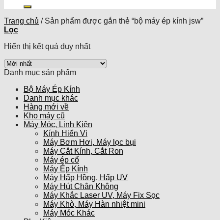
kiếm:
Trang chủ
/
Sản phẩm được gắn thẻ “bộ máy ép kính jsw”
Lọc
Hiển thị kết quả duy nhất
Danh mục sản phẩm
Bộ Máy Ép Kính
Danh mục khác
Hàng mới về
Kho máy cũ
Máy Móc, Linh Kiện
Kính Hiển Vi
Máy Bơm Hơi, Máy lọc bụi
Máy Cắt Kính, Cắt Ron
Máy ép cổ
Máy Ép Kính
Máy Hấp Hồng, Hấp UV
Máy Hút Chân Không
Máy Khắc Laser UV, Máy Fix Sọc
Máy Khò, Máy Hàn nhiệt mini
Máy Móc Khác