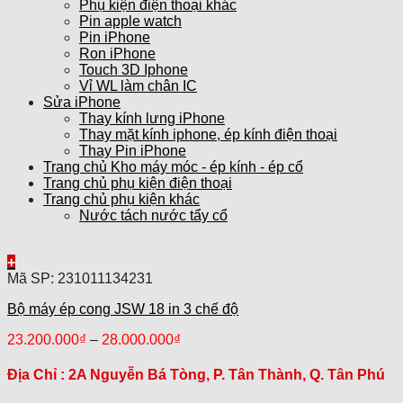
Phụ kiện điện thoại khác
Pin apple watch
Pin iPhone
Ron iPhone
Touch 3D Iphone
Vỉ WL làm chân IC
Sửa iPhone
Thay kính lưng iPhone
Thay mặt kính iphone, ép kính điện thoại
Thay Pin iPhone
Trang chủ Kho máy móc - ép kính - ép cổ
Trang chủ phụ kiện điện thoại
Trang chủ phụ kiện khác
Nước tách nước tẩy cổ
+
Mã SP: 231011134231
Bộ máy ép cong JSW 18 in 3 chế độ
23.200.000
₫
–
28.000.000
₫
Địa Chỉ :
2A Nguyễn Bá Tòng, P. Tân Thành, Q. Tân Phú