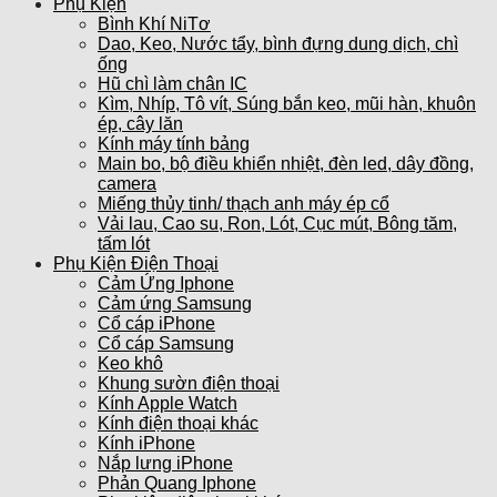
Phụ Kiện
Bình Khí NiTơ
Dao, Keo, Nước tẩy, bình đựng dung dịch, chì
ống
Hũ chì làm chân IC
Kìm, Nhíp, Tô vít, Súng bắn keo, mũi hàn, khuôn
ép, cây lăn
Kính máy tính bảng
Main bo, bộ điều khiển nhiệt, đèn led, dây đồng,
camera
Miếng thủy tinh/ thạch anh máy ép cổ
Vải lau, Cao su, Ron, Lót, Cục mút, Bông tăm,
tấm lót
Phụ Kiện Điện Thoại
Cảm Ứng Iphone
Cảm ứng Samsung
Cổ cáp iPhone
Cổ cáp Samsung
Keo khô
Khung sườn điện thoại
Kính Apple Watch
Kính điện thoại khác
Kính iPhone
Nắp lưng iPhone
Phản Quang Iphone