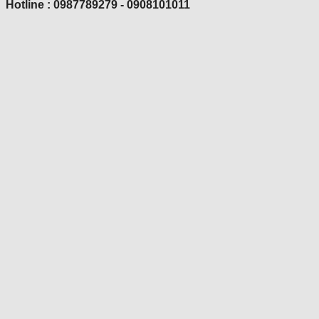
Hotline : 0987789279 - 0908101011