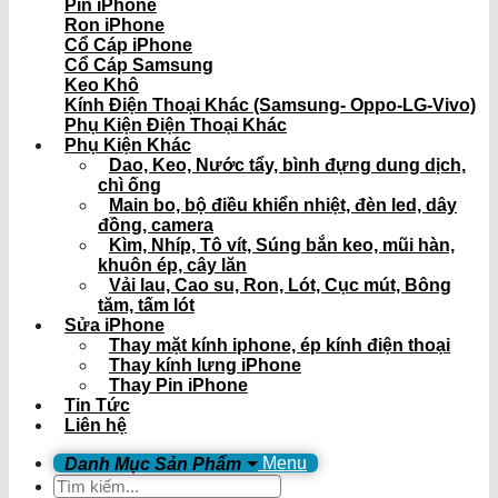
Pin iPhone
Ron iPhone
Cổ Cáp iPhone
Cổ Cáp Samsung
Keo Khô
Kính Điện Thoại Khác (Samsung- Oppo-LG-Vivo)
Phụ Kiện Điện Thoại Khác
Phụ Kiện Khác
Dao, Keo, Nước tẩy, bình đựng dung dịch,
chì ống
Main bo, bộ điều khiển nhiệt, đèn led, dây
đồng, camera
Kìm, Nhíp, Tô vít, Súng bắn keo, mũi hàn,
khuôn ép, cây lăn
Vải lau, Cao su, Ron, Lót, Cục mút, Bông
tăm, tấm lót
Sửa iPhone
Thay mặt kính iphone, ép kính điện thoại
Thay kính lưng iPhone
Thay Pin iPhone
Tin Tức
Liên hệ
Menu
Tìm