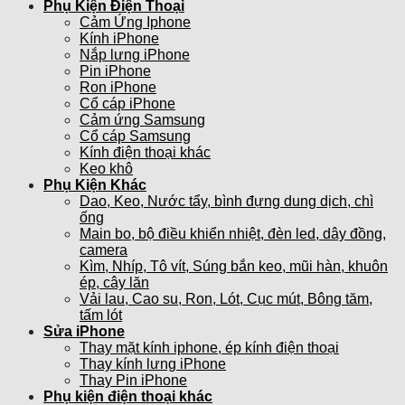
Phụ Kiện Điện Thoại
Cảm Ứng Iphone
Kính iPhone
Nắp lưng iPhone
Pin iPhone
Ron iPhone
Cổ cáp iPhone
Cảm ứng Samsung
Cổ cáp Samsung
Kính điện thoại khác
Keo khô
Phụ Kiện Khác
Dao, Keo, Nước tẩy, bình đựng dung dịch, chì
ống
Main bo, bộ điều khiển nhiệt, đèn led, dây đồng,
camera
Kìm, Nhíp, Tô vít, Súng bắn keo, mũi hàn, khuôn
ép, cây lăn
Vải lau, Cao su, Ron, Lót, Cục mút, Bông tăm,
tấm lót
Sửa iPhone
Thay mặt kính iphone, ép kính điện thoại
Thay kính lưng iPhone
Thay Pin iPhone
Phụ kiện điện thoại khác