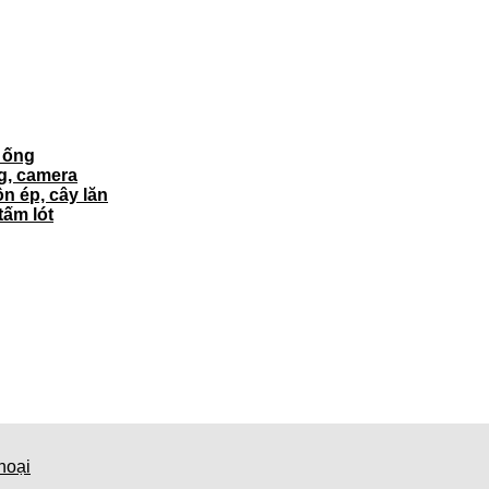
ì ống
ng, camera
ôn ép, cây lăn
tấm lót
hoại