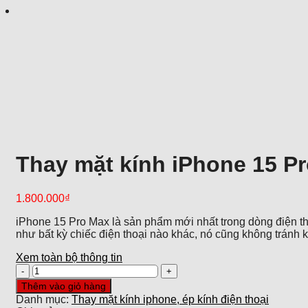
Thay mặt kính iPhone 15 P
1.800.000
₫
iPhone 15 Pro Max là sản phẩm mới nhất trong dòng điện th
như bất kỳ chiếc điện thoại nào khác, nó cũng không tránh kh
Xem toàn bộ thông tin
Thay
mặt
Thêm vào giỏ hàng
kính
Danh mục:
Thay mặt kính iphone, ép kính điện thoại
iPhone