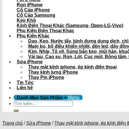
Ron iPhone
Cổ Cáp iPhone
Cổ Cáp Samsung
Keo Khô
Kính Điện Thoại Khác (Samsung- Oppo-LG-Vivo)
Phụ Kiện Điện Thoại Khác
Phụ Kiện Khác
Dao, Keo, Nước tẩy, bình đựng dung dịch, ch
Main bo, bộ điều khiển nhiệt, đèn led, dây đồ
Kìm, Nhíp, Tô vít, Súng bắn keo, mũi hàn, khu
Vải lau, Cao su, Ron, Lót, Cục mút, Bông tăm, 
Sửa iPhone
Thay mặt kính iphone, ép kính điện thoại
Thay kính lưng iPhone
Thay Pin iPhone
Tin Tức
Liên hệ
Menu
Tìm
kiếm:
Trang chủ
/
Sửa iPhone
/
Thay mặt kính iphone, ép kính điện t