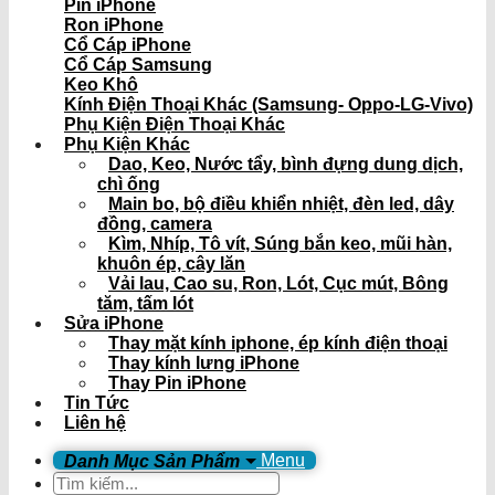
Pin iPhone
Ron iPhone
Cổ Cáp iPhone
Cổ Cáp Samsung
Keo Khô
Kính Điện Thoại Khác (Samsung- Oppo-LG-Vivo)
Phụ Kiện Điện Thoại Khác
Phụ Kiện Khác
Dao, Keo, Nước tẩy, bình đựng dung dịch,
chì ống
Main bo, bộ điều khiển nhiệt, đèn led, dây
đồng, camera
Kìm, Nhíp, Tô vít, Súng bắn keo, mũi hàn,
khuôn ép, cây lăn
Vải lau, Cao su, Ron, Lót, Cục mút, Bông
tăm, tấm lót
Sửa iPhone
Thay mặt kính iphone, ép kính điện thoại
Thay kính lưng iPhone
Thay Pin iPhone
Tin Tức
Liên hệ
Menu
Tìm