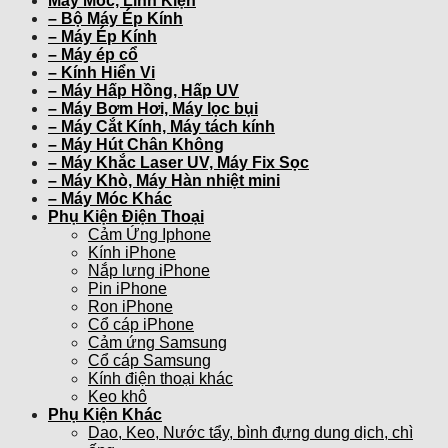
Máy Móc, Linh Kiện
– Bộ Máy Ép Kính
– Máy Ép Kính
– Máy ép cổ
– Kính Hiển Vi
– Máy Hấp Hồng, Hấp UV
– Máy Bơm Hơi, Máy lọc bụi
– Máy Cắt Kính, Máy tách kính
– Máy Hút Chân Không
– Máy Khắc Laser UV, Máy Fix Sọc
– Máy Khò, Máy Hàn nhiệt mini
– Máy Móc Khác
Phụ Kiện Điện Thoại
Cảm Ứng Iphone
Kính iPhone
Nắp lưng iPhone
Pin iPhone
Ron iPhone
Cổ cáp iPhone
Cảm ứng Samsung
Cổ cáp Samsung
Kính điện thoại khác
Keo khô
Phụ Kiện Khác
Dao, Keo, Nước tẩy, bình đựng dung dịch, chì