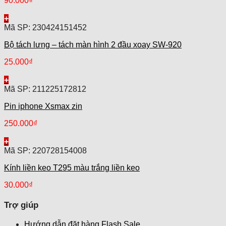
90.000
₫
+
Mã SP: 230424151452
Bộ tách lưng – tách màn hình 2 đầu xoay SW-920
25.000
₫
+
Mã SP: 211225172812
Pin iphone Xsmax zin
250.000
₫
+
Mã SP: 220728154008
Kính liền keo T295 màu trắng liền keo
30.000
₫
Trợ giúp
Hướng dẫn đặt hàng Flash Sale