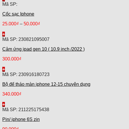
Mã SP:
Cốc sạc Iphone
25.000
₫
–
50.000
₫
+
Mã SP: 230821095007
Cảm ứng ipad gen 10 ( 10.9 inch /2022 )
300.000
₫
+
Mã SP: 230916180723
Bộ đế tháo màn iphone 12-15 chuyên dụng
340.000
₫
+
Mã SP: 211225175438
Pin/ iphone 6S zin