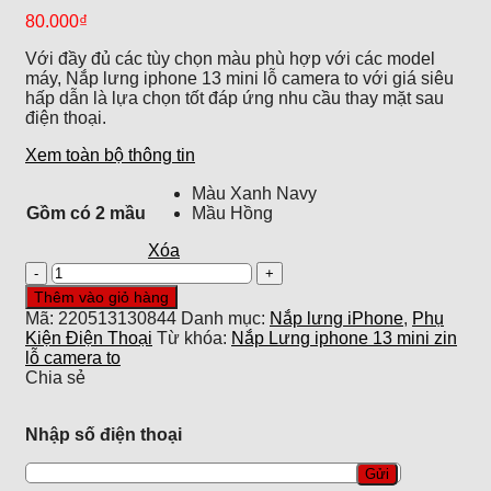
80.000
₫
Với đầy đủ các tùy chọn màu phù hợp với các model
máy, Nắp lưng iphone 13 mini lỗ camera to với giá siêu
hấp dẫn là lựa chọn tốt đáp ứng nhu cầu thay mặt sau
điện thoại.
Xem toàn bộ thông tin
Màu Xanh Navy
Gồm có 2 mầu
Mầu Hồng
Xóa
Nắp
Lưng
Thêm vào giỏ hàng
iphone
Mã:
220513130844
Danh mục:
Nắp lưng iPhone
,
Phụ
13
Kiện Điện Thoại
Từ khóa:
Nắp Lưng iphone 13 mini zin
mini
lỗ camera to
zin
Chia sẻ
lỗ
camera
to
Nhập số điện thoại
số
lượng