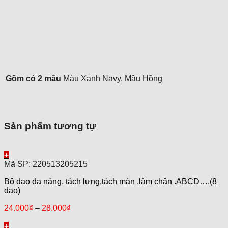
Gồm có 2 mầu
Màu Xanh Navy, Mầu Hồng
Sản phẩm tương tự
+
Mã SP: 220513205215
Bô dao đa năng, tách lưng,tách màn .làm chân .ABCD….(8
dao)
24.000
₫
–
28.000
₫
+