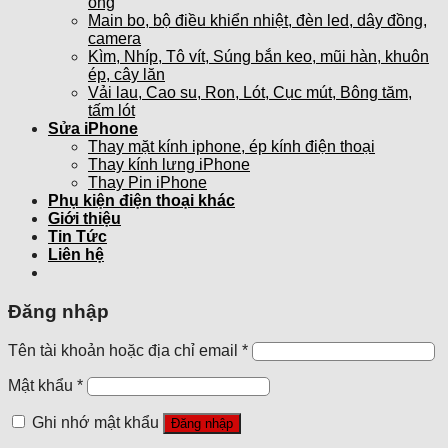
ống
Main bo, bộ điều khiển nhiệt, đèn led, dây đồng,
camera
Kìm, Nhíp, Tô vít, Súng bắn keo, mũi hàn, khuôn
ép, cây lăn
Vải lau, Cao su, Ron, Lót, Cục mút, Bông tăm,
tấm lót
Sửa iPhone
Thay mặt kính iphone, ép kính điện thoại
Thay kính lưng iPhone
Thay Pin iPhone
Phụ kiện điện thoại khác
Giới thiệu
Tin Tức
Liên hệ
Đăng nhập
Tên tài khoản hoặc địa chỉ email
*
Mật khẩu
*
Ghi nhớ mật khẩu
Đăng nhập