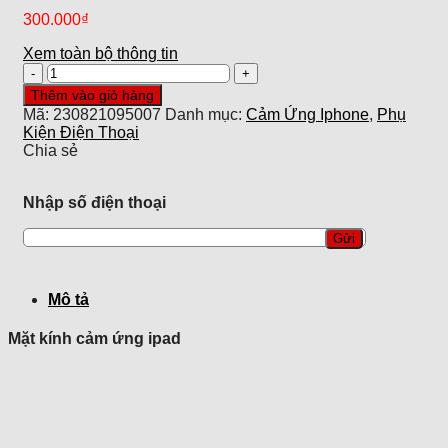
300.000
₫
Xem toàn bộ thông tin
Cảm
ứng
Thêm vào giỏ hàng
ipad
Mã:
230821095007
Danh mục:
Cảm Ứng Iphone
,
Phụ
gen
Kiện Điện Thoại
10
Chia sẻ
(
10.9
inch
Nhập số điện thoại
/2022
)
số
lượng
Mô tả
Mặt kính cảm ứng ipad