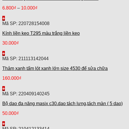
6.800
₫
–
10.000
₫
+
Mã SP: 220728154008
Kính liền keo T295 màu trắng liền keo
30.000
₫
+
Mã SP: 211113142044
Thảm xanh tấm lót xanh lớn size 4530 để sửa chữa
160.000
₫
+
Mã SP: 220409140245
Bộ dao đa năng masix c30.dao tách lưng,tách màn ( 5 dao)
50.000
₫
+
Mã SP: 210412133414