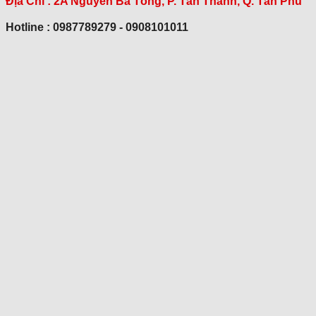
Địa Chỉ :
2A Nguyễn Bá Tòng, P. Tân Thành, Q. Tân Phú
Hotline : 0987789279 - 0908101011