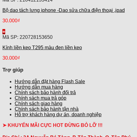
Bộ dao tách lưng iphone -Dao sửa chữa điện thoại ,ipad
30.000
₫
+
Mã SP: 220728153650
Kính liền keo T295 màu đen liền keo
30.000
₫
Trợ giúp
Hướng dẫn đặt hàng Flash Sale
Hướng dẫn mua hàng
Chính sách bảo hành đổi trả
Chính sách mua trả góp
Chính sách giao hàng
Chính sách bảo hành tận nhà
Hỗ trợ khách hàng dự án, doanh nghiệp
➤ KHUYẾN MÃI CỰC HOT ĐỪNG BỎ LỠ !!!