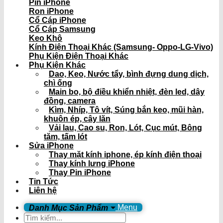
Pin iPhone
Ron iPhone
Cổ Cáp iPhone
Cổ Cáp Samsung
Keo Khô
Kính Điện Thoại Khác (Samsung- Oppo-LG-Vivo)
Phụ Kiện Điện Thoại Khác
Phụ Kiện Khác
Dao, Keo, Nước tẩy, bình đựng dung dịch,
chì ống
Main bo, bộ điều khiển nhiệt, đèn led, dây
đồng, camera
Kìm, Nhíp, Tô vít, Súng bắn keo, mũi hàn,
khuôn ép, cây lăn
Vải lau, Cao su, Ron, Lót, Cục mút, Bông
tăm, tấm lót
Sửa iPhone
Thay mặt kính iphone, ép kính điện thoại
Thay kính lưng iPhone
Thay Pin iPhone
Tin Tức
Liên hệ
Menu
Tìm