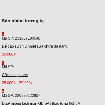
Sản phẩm tương tự
+
Mã SP: 231007180548
Đế cao su chịu nhiệt sữa chữa đa năng
50.000
₫
+
Mã SP:
Cốc sạc Iphone
25.000
₫
–
50.000
₫
+
Mã SP: 220829122937
Dao/ miếng tách màn GB-5A / tháo lưng GB-5A