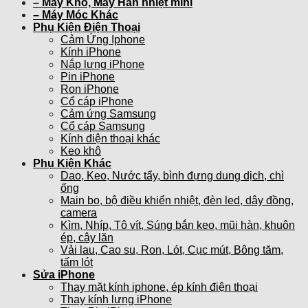
– Máy Khò, Máy Hàn nhiệt mini
– Máy Móc Khác
Phụ Kiện Điện Thoại
Cảm Ứng Iphone
Kính iPhone
Nắp lưng iPhone
Pin iPhone
Ron iPhone
Cổ cáp iPhone
Cảm ứng Samsung
Cổ cáp Samsung
Kính điện thoại khác
Keo khô
Phụ Kiện Khác
Dao, Keo, Nước tẩy, bình đựng dung dịch, chì
ống
Main bo, bộ điều khiển nhiệt, đèn led, dây đồng,
camera
Kìm, Nhíp, Tô vít, Súng bắn keo, mũi hàn, khuôn
ép, cây lăn
Vải lau, Cao su, Ron, Lót, Cục mút, Bông tăm,
tấm lót
Sửa iPhone
Thay mặt kính iphone, ép kính điện thoại
Thay kính lưng iPhone