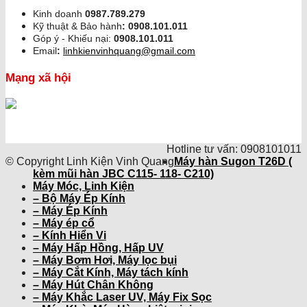
Kinh doanh
0987.789.279
Kỹ thuật & Bảo hành
:
0908.101.011
Góp ý - Khiếu nại:
0908.101.011
Email
:
linhkienvinhquang@gmail.com
Mạng xã hội
Hotline tư vấn: 0908101011
© Copyright Linh Kiện Vinh Quang
Máy hàn Sugon T26D (
kèm mũi hàn JBC C115- 118- C210)
Máy Móc, Linh Kiện
– Bộ Máy Ép Kính
– Máy Ép Kính
– Máy ép cổ
– Kính Hiển Vi
– Máy Hấp Hồng, Hấp UV
– Máy Bơm Hơi, Máy lọc bụi
– Máy Cắt Kính, Máy tách kính
– Máy Hút Chân Không
– Máy Khắc Laser UV, Máy Fix Sọc