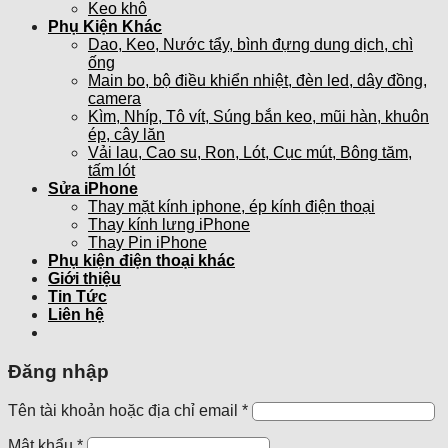
Keo khô
Phụ Kiện Khác
Dao, Keo, Nước tẩy, bình đựng dung dịch, chì
ống
Main bo, bộ điều khiển nhiệt, đèn led, dây đồng,
camera
Kìm, Nhíp, Tô vít, Súng bắn keo, mũi hàn, khuôn
ép, cây lăn
Vải lau, Cao su, Ron, Lót, Cục mút, Bông tăm,
tấm lót
Sửa iPhone
Thay mặt kính iphone, ép kính điện thoại
Thay kính lưng iPhone
Thay Pin iPhone
Phụ kiện điện thoại khác
Giới thiệu
Tin Tức
Liên hệ
Đăng nhập
Tên tài khoản hoặc địa chỉ email
*
Mật khẩu
*