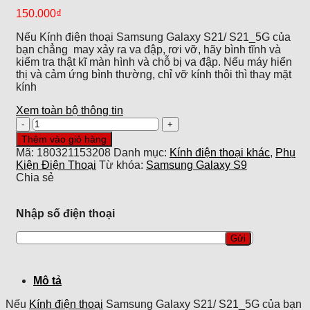
150.000
₫
Nếu Kính điện thoại Samsung Galaxy S21/ S21_5G của
bạn chẳng may xảy ra va đập, rơi vỡ, hãy bình tĩnh và
kiểm tra thật kĩ màn hình và chỗ bị va đập. Nếu máy hiển
thị và cảm ứng bình thường, chỉ vỡ kính thôi thì thay mặt
kính
Xem toàn bộ thông tin
Kính
Samsung
Thêm vào giỏ hàng
Galaxy
Mã:
180321153208
Danh mục:
Kính điện thoại khác
,
Phụ
S9
Kiện Điện Thoại
Từ khóa:
Samsung Galaxy S9
zin
Chia sẻ
Công
ty
số
Nhập số điện thoại
lượng
Mô tả
Nếu
Kính điện thoại
Samsung Galaxy S21/ S21_5G của bạn