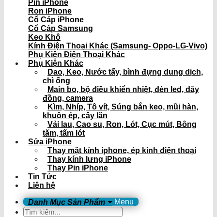
Pin iPhone
Ron iPhone
Cổ Cáp iPhone
Cổ Cáp Samsung
Keo Khô
Kính Điện Thoại Khác (Samsung- Oppo-LG-Vivo)
Phụ Kiện Điện Thoại Khác
Phụ Kiện Khác
Dao, Keo, Nước tẩy, bình đựng dung dịch,
chì ống
Main bo, bộ điều khiển nhiệt, đèn led, dây
đồng, camera
Kìm, Nhíp, Tô vít, Súng bắn keo, mũi hàn,
khuôn ép, cây lăn
Vải lau, Cao su, Ron, Lót, Cục mút, Bông
tăm, tấm lót
Sửa iPhone
Thay mặt kính iphone, ép kính điện thoại
Thay kính lưng iPhone
Thay Pin iPhone
Tin Tức
Liên hệ
Menu
Tìm