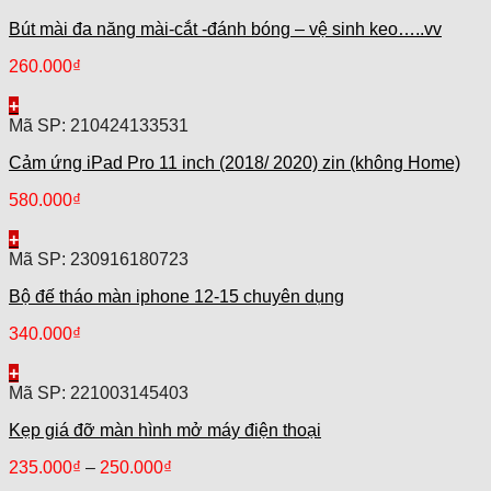
Bút mài đa năng mài-cắt -đánh bóng – vệ sinh keo…..vv
260.000
₫
+
Mã SP: 210424133531
Cảm ứng iPad Pro 11 inch (2018/ 2020) zin (không Home)
580.000
₫
+
Mã SP: 230916180723
Bộ đế tháo màn iphone 12-15 chuyên dụng
340.000
₫
+
Mã SP: 221003145403
Kẹp giá đỡ màn hình mở máy điện thoại
235.000
₫
–
250.000
₫