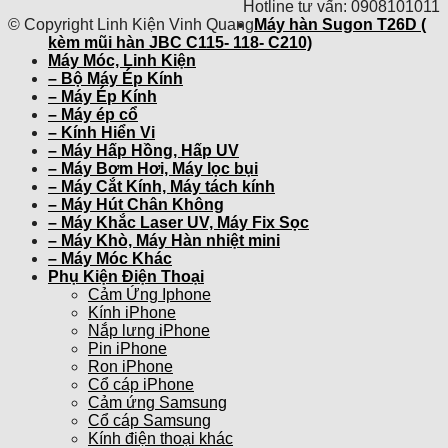
Hotline tư vấn: 0908101011
© Copyright Linh Kiện Vinh Quang
Máy hàn Sugon T26D (
kèm mũi hàn JBC C115- 118- C210)
Máy Móc, Linh Kiện
– Bộ Máy Ép Kính
– Máy Ép Kính
– Máy ép cổ
– Kính Hiển Vi
– Máy Hấp Hồng, Hấp UV
– Máy Bơm Hơi, Máy lọc bụi
– Máy Cắt Kính, Máy tách kính
– Máy Hút Chân Không
– Máy Khắc Laser UV, Máy Fix Sọc
– Máy Khò, Máy Hàn nhiệt mini
– Máy Móc Khác
Phụ Kiện Điện Thoại
Cảm Ứng Iphone
Kính iPhone
Nắp lưng iPhone
Pin iPhone
Ron iPhone
Cổ cáp iPhone
Cảm ứng Samsung
Cổ cáp Samsung
Kính điện thoại khác