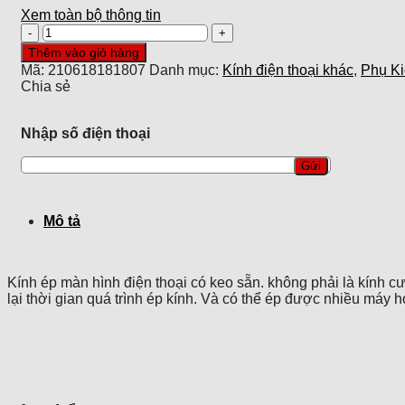
Xem toàn bộ thông tin
Kính
Samsung
Thêm vào giỏ hàng
Galaxy
Mã:
210618181807
Danh mục:
Kính điện thoại khác
,
Phụ Ki
J7
Chia sẻ
prime
màu
đen
Nhập số điện thoại
liền
keo
số
lượng
Mô tả
Kính ép màn hình điện thoại có keo sẵn. không phải là kính cư
lại thời gian quá trình ép kính. Và có thể ép được nhiều máy