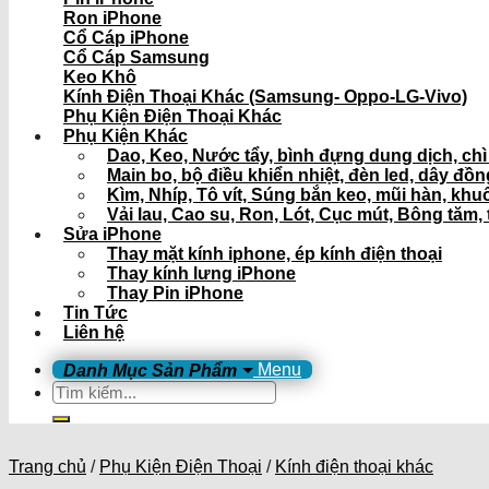
Ron iPhone
Cổ Cáp iPhone
Cổ Cáp Samsung
Keo Khô
Kính Điện Thoại Khác (Samsung- Oppo-LG-Vivo)
Phụ Kiện Điện Thoại Khác
Phụ Kiện Khác
Dao, Keo, Nước tẩy, bình đựng dung dịch, ch
Main bo, bộ điều khiển nhiệt, đèn led, dây đồ
Kìm, Nhíp, Tô vít, Súng bắn keo, mũi hàn, khu
Vải lau, Cao su, Ron, Lót, Cục mút, Bông tăm, 
Sửa iPhone
Thay mặt kính iphone, ép kính điện thoại
Thay kính lưng iPhone
Thay Pin iPhone
Tin Tức
Liên hệ
Menu
Tìm
kiếm:
Trang chủ
/
Phụ Kiện Điện Thoại
/
Kính điện thoại khác