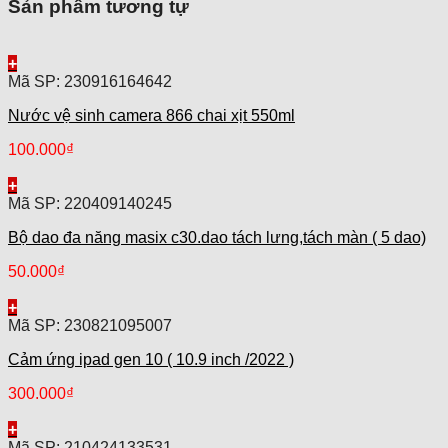
Sản phẩm tương tự
+
Mã SP: 230916164642
Nước vệ sinh camera 866 chai xịt 550ml
100.000
₫
+
Mã SP: 220409140245
Bộ dao đa năng masix c30.dao tách lưng,tách màn ( 5 dao)
50.000
₫
+
Mã SP: 230821095007
Cảm ứng ipad gen 10 ( 10.9 inch /2022 )
300.000
₫
+
Mã SP: 210424133531