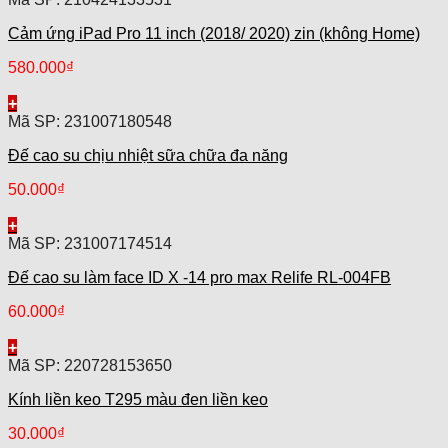
Cảm ứng iPad Pro 11 inch (2018/ 2020) zin (không Home)
580.000
₫
+
Mã SP: 231007180548
Đế cao su chịu nhiệt sữa chữa đa năng
50.000
₫
+
Mã SP: 231007174514
Đế cao su làm face ID X -14 pro max Relife RL-004FB
60.000
₫
+
Mã SP: 220728153650
Kính liền keo T295 màu đen liền keo
30.000
₫