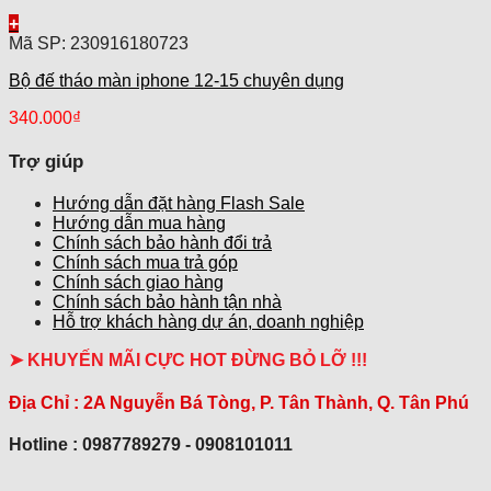
+
Mã SP: 230916180723
Bộ đế tháo màn iphone 12-15 chuyên dụng
340.000
₫
Trợ giúp
Hướng dẫn đặt hàng Flash Sale
Hướng dẫn mua hàng
Chính sách bảo hành đổi trả
Chính sách mua trả góp
Chính sách giao hàng
Chính sách bảo hành tận nhà
Hỗ trợ khách hàng dự án, doanh nghiệp
➤ KHUYẾN MÃI CỰC HOT ĐỪNG BỎ LỠ !!!
Địa Chỉ :
2A Nguyễn Bá Tòng, P. Tân Thành, Q. Tân Phú
Hotline : 0987789279 - 0908101011