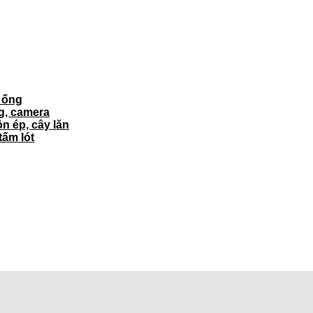
ì ống
ng, camera
ôn ép, cây lăn
tấm lót