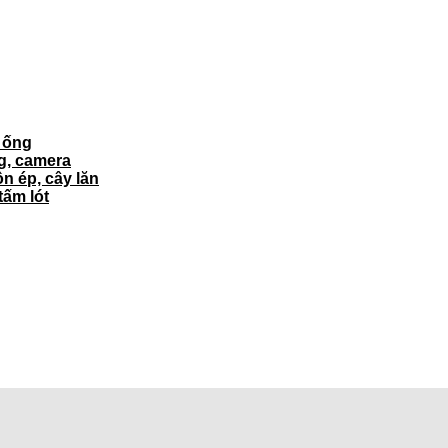
ì ống
ng, camera
ôn ép, cây lăn
tấm lót