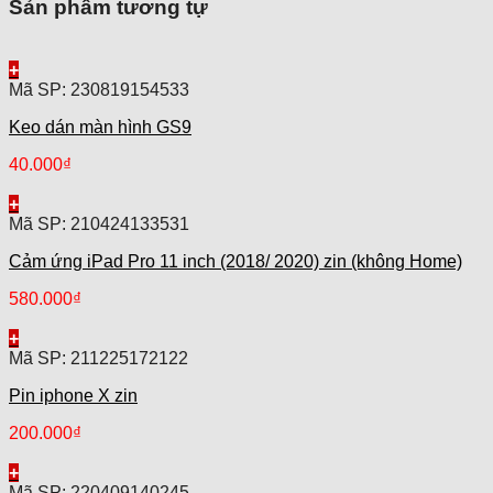
Sản phẩm tương tự
+
Mã SP: 230819154533
Keo dán màn hình GS9
40.000
₫
+
Mã SP: 210424133531
Cảm ứng iPad Pro 11 inch (2018/ 2020) zin (không Home)
580.000
₫
+
Mã SP: 211225172122
Pin iphone X zin
200.000
₫
+
Mã SP: 220409140245