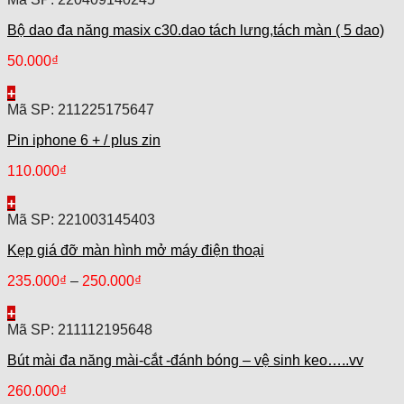
Bộ dao đa năng masix c30.dao tách lưng,tách màn ( 5 dao)
50.000
₫
+
Mã SP: 211225175647
Pin iphone 6 + / plus zin
110.000
₫
+
Mã SP: 221003145403
Kẹp giá đỡ màn hình mở máy điện thoại
235.000
₫
–
250.000
₫
+
Mã SP: 211112195648
Bút mài đa năng mài-cắt -đánh bóng – vệ sinh keo…..vv
260.000
₫