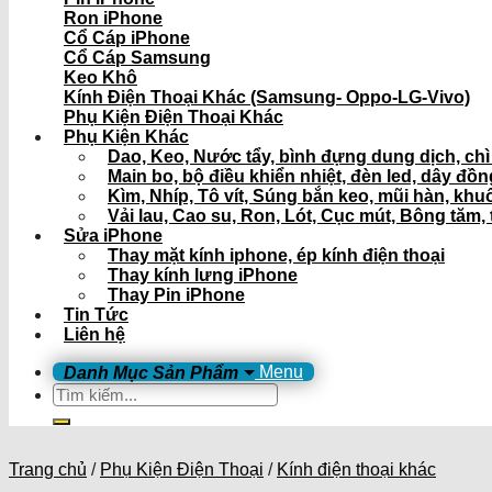
Ron iPhone
Cổ Cáp iPhone
Cổ Cáp Samsung
Keo Khô
Kính Điện Thoại Khác (Samsung- Oppo-LG-Vivo)
Phụ Kiện Điện Thoại Khác
Phụ Kiện Khác
Dao, Keo, Nước tẩy, bình đựng dung dịch, ch
Main bo, bộ điều khiển nhiệt, đèn led, dây đồ
Kìm, Nhíp, Tô vít, Súng bắn keo, mũi hàn, khu
Vải lau, Cao su, Ron, Lót, Cục mút, Bông tăm, 
Sửa iPhone
Thay mặt kính iphone, ép kính điện thoại
Thay kính lưng iPhone
Thay Pin iPhone
Tin Tức
Liên hệ
Menu
Tìm
kiếm:
Trang chủ
/
Phụ Kiện Điện Thoại
/
Kính điện thoại khác