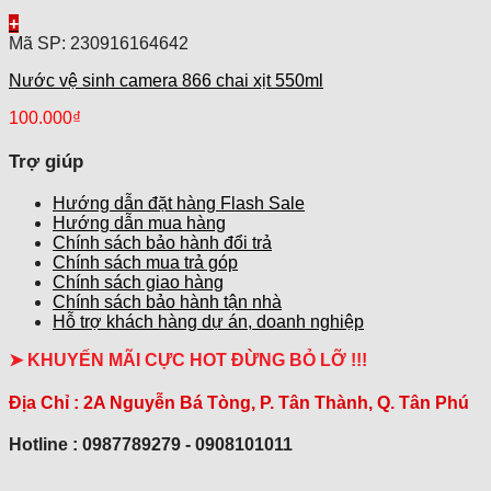
+
Mã SP: 230916164642
Nước vệ sinh camera 866 chai xịt 550ml
100.000
₫
Trợ giúp
Hướng dẫn đặt hàng Flash Sale
Hướng dẫn mua hàng
Chính sách bảo hành đổi trả
Chính sách mua trả góp
Chính sách giao hàng
Chính sách bảo hành tận nhà
Hỗ trợ khách hàng dự án, doanh nghiệp
➤ KHUYẾN MÃI CỰC HOT ĐỪNG BỎ LỠ !!!
Địa Chỉ :
2A Nguyễn Bá Tòng, P. Tân Thành, Q. Tân Phú
Hotline : 0987789279 - 0908101011