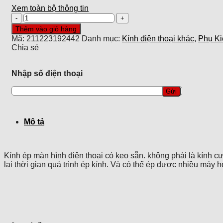
Xem toàn bộ thông tin
Kính
Samsung
Thêm vào giỏ hàng
Galaxy
Mã:
211223192442
Danh mục:
Kính điện thoại khác
,
Phụ Ki
A32
Chia sẻ
4G
liền
keo
Nhập số điện thoại
số
lượng
Mô tả
Kính ép màn hình điện thoại có keo sẵn. không phải là kính cư
lại thời gian quá trình ép kính. Và có thể ép được nhiều máy