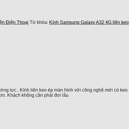
ện Điện Thoại
Từ khóa:
Kính Samsung Galaxy A32 4G liền keo
ờng lực . Kính liền keo ép màn hình với công nghệ mới có keo s
 hơn. Khách không cần phải đợi lâu