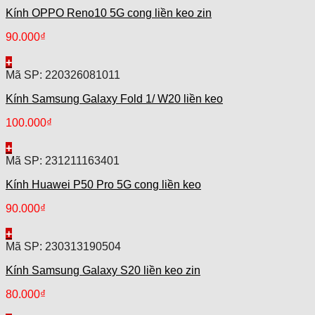
Kính OPPO Reno10 5G cong liền keo zin
90.000
₫
+
Mã SP: 220326081011
Kính Samsung Galaxy Fold 1/ W20 liền keo
100.000
₫
+
Mã SP: 231211163401
Kính Huawei P50 Pro 5G cong liền keo
90.000
₫
+
Mã SP: 230313190504
Kính Samsung Galaxy S20 liền keo zin
80.000
₫