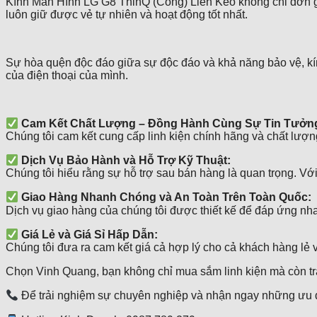
Kính Màn Hình LG G8 ThinQ (Công) Liền Keo không chỉ đơn giản
luôn giữ được vẻ tự nhiên và hoạt động tốt nhất.
Sự hòa quện độc đáo giữa sự độc đáo và khả năng bảo vệ, kí
của điện thoại của mình.
Cam Kết Chất Lượng – Đồng Hành Cùng Sự Tin Tưởn
Chúng tôi cam kết cung cấp linh kiện chính hãng và chất lượng
Dịch Vụ Bảo Hành và Hỗ Trợ Kỹ Thuật:
Chúng tôi hiểu rằng sự hỗ trợ sau bán hàng là quan trọng. Vớ
Giao Hàng Nhanh Chóng và An Toàn Trên Toàn Quốc:
Dịch vụ giao hàng của chúng tôi được thiết kế để đáp ứng nha
Giá Lẻ và Giá Sỉ Hấp Dẫn:
Chúng tôi đưa ra cam kết giá cả hợp lý cho cả khách hàng lẻ và đ
Chọn Vinh Quang, bạn không chỉ mua sắm linh kiện mà còn trải
Để trải nghiệm sự chuyên nghiệp và nhận ngay những ưu đã