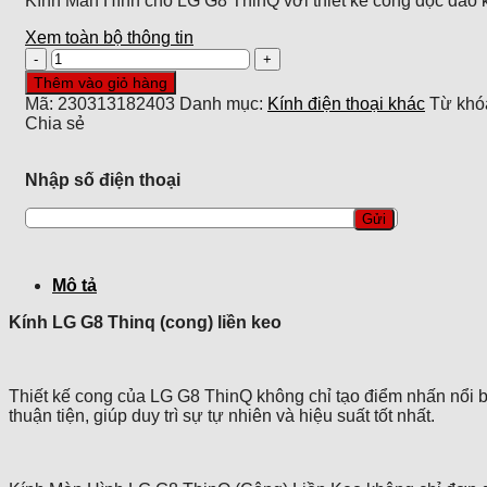
Kính Màn Hình cho LG G8 ThinQ với thiết kế cong độc đáo kh
Xem toàn bộ thông tin
Kính
LG
Thêm vào giỏ hàng
G8
Mã:
230313182403
Danh mục:
Kính điện thoại khác
Từ khó
Thinq
Chia sẻ
(cong)
liền
keo
Nhập số điện thoại
số
lượng
Mô tả
Kính LG G8 Thinq (cong) liền keo
Thiết kế cong của LG G8 ThinQ không chỉ tạo điểm nhấn nổi bậ
thuận tiện, giúp duy trì sự tự nhiên và hiệu suất tốt nhất.