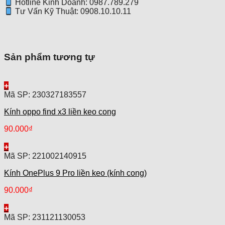
Hotline Kinh Doanh: 0987.789.279
Tư Vấn Kỹ Thuật: 0908.10.10.11
Sản phẩm tương tự
+
Mã SP: 230327183557
Kính oppo find x3 liền keo cong
90.000
₫
+
Mã SP: 221002140915
Kính OnePlus 9 Pro liền keo (kính cong)
90.000
₫
+
Mã SP: 231121130053