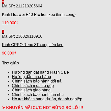
+
Mã SP: 211210205604
Kính Huawei P40 Pro liền keo (kính cong)
110.000
₫
+
Mã SP: 230829110916
Kính OPPO Reno 8T cong liền keo
90.000
₫
Trợ giúp
Hướng dẫn đặt hàng Flash Sale
Hướng dẫn mua hàng
Chính sách bảo hành đổi trả
Chính sách mua trả góp
Chính sách giao hàng
Chính sách bảo hành tận nhà
Hỗ trợ khách hàng dự án, doanh nghiệp
➤ KHUYẾN MÃI CỰC HOT ĐỪNG BỎ LỠ !!!