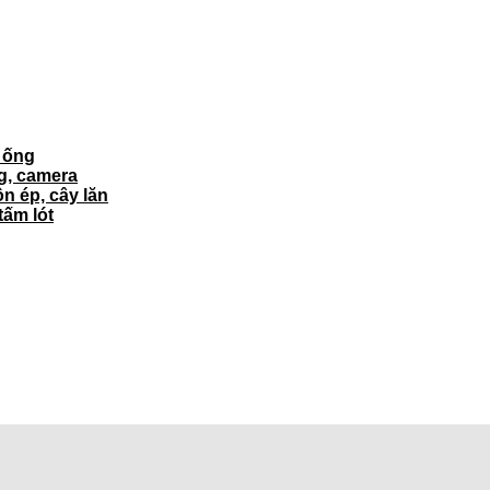
ì ống
ng, camera
ôn ép, cây lăn
tấm lót