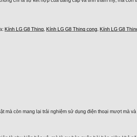
ông chỉ là sự kết hợp của đẳng cấp và tính thẩm mỹ, mà còn là
a:
Kính LG G8 Thinq
,
Kính LG G8 Thinq cong
,
Kính LG G8 Thinq
t mà còn mang lại trải nghiệm sử dụng điện thoại mượt mà và đ