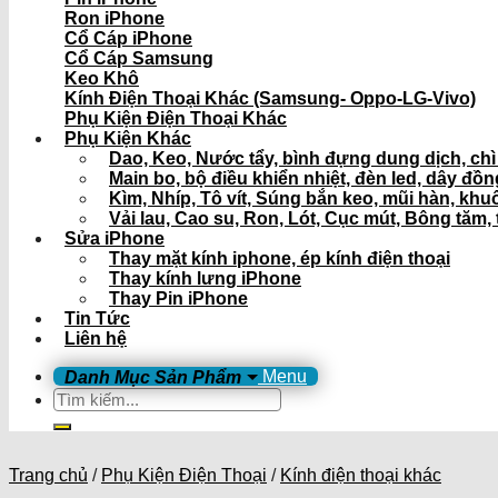
Ron iPhone
Cổ Cáp iPhone
Cổ Cáp Samsung
Keo Khô
Kính Điện Thoại Khác (Samsung- Oppo-LG-Vivo)
Phụ Kiện Điện Thoại Khác
Phụ Kiện Khác
Dao, Keo, Nước tẩy, bình đựng dung dịch, ch
Main bo, bộ điều khiển nhiệt, đèn led, dây đồ
Kìm, Nhíp, Tô vít, Súng bắn keo, mũi hàn, khu
Vải lau, Cao su, Ron, Lót, Cục mút, Bông tăm, 
Sửa iPhone
Thay mặt kính iphone, ép kính điện thoại
Thay kính lưng iPhone
Thay Pin iPhone
Tin Tức
Liên hệ
Menu
Tìm
kiếm:
Trang chủ
/
Phụ Kiện Điện Thoại
/
Kính điện thoại khác