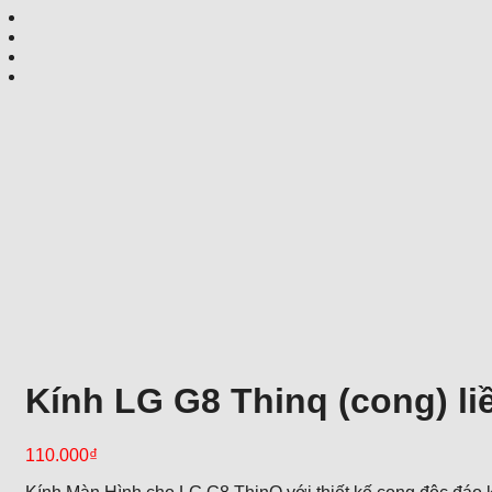
Kính LG G8 Thinq (cong) li
110.000
₫