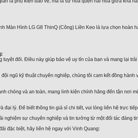
 là phụ kiện bảo vệ, mà là sự hòa quện hài hòa giữa khả năng b
nh Màn Hình LG G8 ThinQ (Công) Liền Keo là lựa chọn hoàn hả
g
:
 tuyệt đối. Điều này giúp bảo vệ uy tín của bạn và mang lại tr
i đội ngũ kỹ thuật chuyên nghiệp, chúng tôi cam kết đồng hành v
nh chóng và an toàn, mang linh kiện chính hãng đến tận nơi một
ại lý. Để biết thông tin giá sỉ chi tiết, vui lòng liên hệ trực t
 nghiệm sự chuyên nghiệp và tin tưởng từ một đối tác đáng tin
i đặc biệt, hãy liên hệ ngay với Vinh Quang: