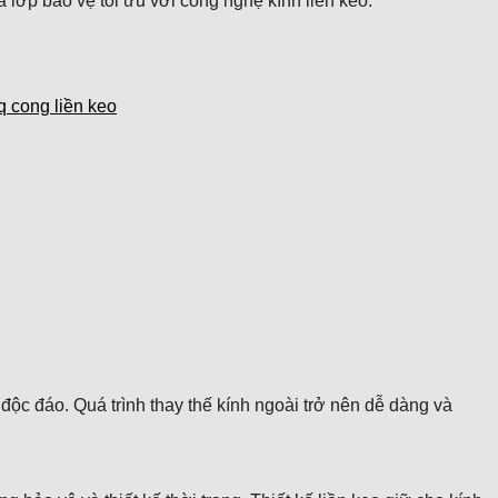
 lớp bảo vệ tối ưu với công nghệ kính liền keo.
 cong liền keo
ộc đáo. Quá trình thay thế kính ngoài trở nên dễ dàng và