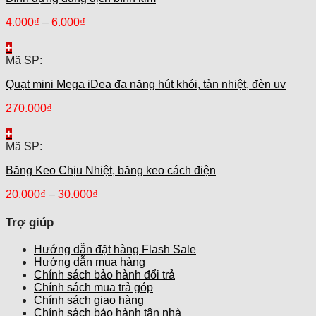
4.000
₫
–
6.000
₫
+
Mã SP:
Quạt mini Mega iDea đa năng hút khói, tản nhiệt, đèn uv
270.000
₫
+
Mã SP:
Băng Keo Chịu Nhiệt, băng keo cách điện
20.000
₫
–
30.000
₫
Trợ giúp
Hướng dẫn đặt hàng Flash Sale
Hướng dẫn mua hàng
Chính sách bảo hành đổi trả
Chính sách mua trả góp
Chính sách giao hàng
Chính sách bảo hành tận nhà