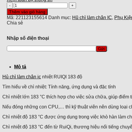
Hủ
chì
Thêm vào giỏ hàng
làm
Mã:
221123155614
Danh mục:
Hũ chì làm chân IC
,
Phụ Kiệ
chân
Chia sẻ
ic
nhiệt
RUIQI
Nhập số điện thoại
183
độ
số
lượng
Mô tả
Hủ chì làm chân ic
nhiệt RUIQI 183 độ
Tìm hiểu về chì nhiệt: Tính năng, ứng dụng và đặc tính
Chì nhiệt lớn 183 °C thích hợp cho việc sửa chữa, giúp điểm ti
Nếu đóng những con CPU,… thì kỹ thuật viên nên dùng loại ch
Chì nhiệt độ 183 °C được ứng dụng trong việc khò hàn làm c
Chì nhiệt độ 183 °C đến từ RuiQi, thương hiệu nổi tiếng chuy