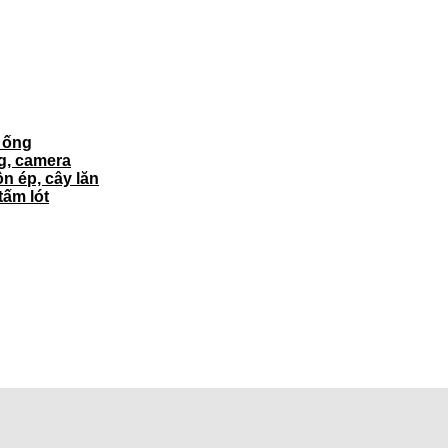
ì ống
ng, camera
ôn ép, cây lăn
tấm lót