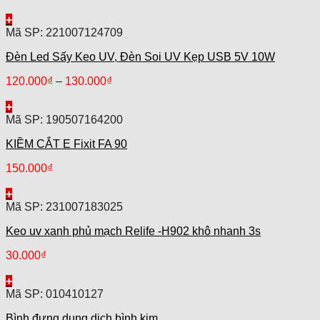
+
Mã SP: 221007124709
Đèn Led Sấy Keo UV, Đèn Soi UV Kẹp USB 5V 10W
120.000
₫
–
130.000
₫
+
Mã SP: 190507164200
KIỀM CẮT E Fixit FA 90
150.000
₫
+
Mã SP: 231007183025
Keo uv xanh phủ mạch Relife -H902 khô nhanh 3s
30.000
₫
+
Mã SP: 010410127
Bình đựng dung dịch bình kim