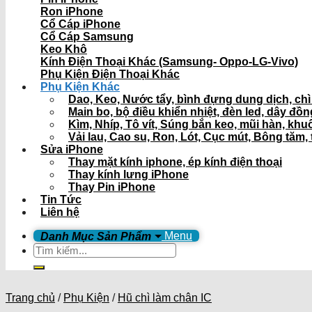
Ron iPhone
Cổ Cáp iPhone
Cổ Cáp Samsung
Keo Khô
Kính Điện Thoại Khác (Samsung- Oppo-LG-Vivo)
Phụ Kiện Điện Thoại Khác
Phụ Kiện Khác
Dao, Keo, Nước tẩy, bình đựng dung dịch, ch
Main bo, bộ điều khiển nhiệt, đèn led, dây đồ
Kìm, Nhíp, Tô vít, Súng bắn keo, mũi hàn, khu
Vải lau, Cao su, Ron, Lót, Cục mút, Bông tăm, 
Sửa iPhone
Thay mặt kính iphone, ép kính điện thoại
Thay kính lưng iPhone
Thay Pin iPhone
Tin Tức
Liên hệ
Menu
Tìm
kiếm:
Trang chủ
/
Phụ Kiện
/
Hũ chì làm chân IC