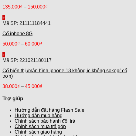
135.000
₫
–
150.000
₫
+
Mã SP: 211111184441
Cổ iphone 8G
50.000
₫
–
60.000
₫
+
Mã SP: 221021180117
Cổ hiển thị /màn hình iphone 13 không ic không sokep( cổ
trơn)
38.000
₫
–
45.000
₫
Trợ giúp
Hướng dẫn đặt hàng Flash Sale
Hướng dẫn mua hàng
Chính sách bảo hành đổi trả
Chính sách mua trả góp
Chính sách giao hàng