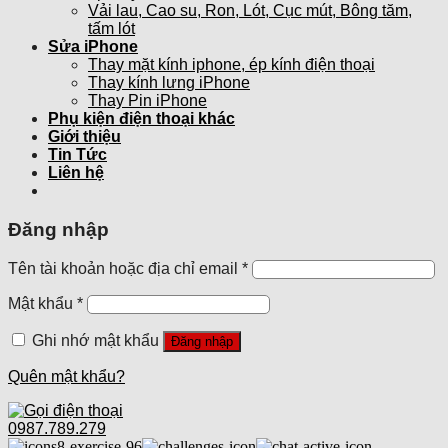
Vải lau, Cao su, Ron, Lót, Cục mút, Bông tăm,
tấm lót
Sửa iPhone
Thay mặt kính iphone, ép kính điện thoại
Thay kính lưng iPhone
Thay Pin iPhone
Phụ kiện điện thoại khác
Giới thiệu
Tin Tức
Liên hệ
Đăng nhập
Tên tài khoản hoặc địa chỉ email
*
Mật khẩu
*
Ghi nhớ mật khẩu
Đăng nhập
Quên mật khẩu?
0987.789.279