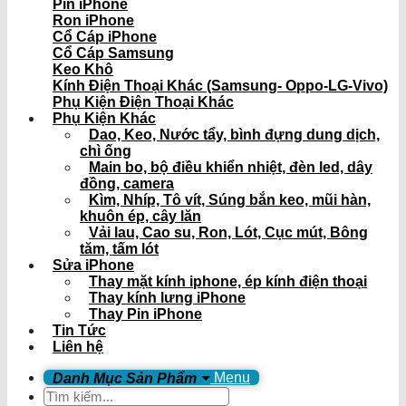
Pin iPhone
Ron iPhone
Cổ Cáp iPhone
Cổ Cáp Samsung
Keo Khô
Kính Điện Thoại Khác (Samsung- Oppo-LG-Vivo)
Phụ Kiện Điện Thoại Khác
Phụ Kiện Khác
Dao, Keo, Nước tẩy, bình đựng dung dịch,
chì ống
Main bo, bộ điều khiển nhiệt, đèn led, dây
đồng, camera
Kìm, Nhíp, Tô vít, Súng bắn keo, mũi hàn,
khuôn ép, cây lăn
Vải lau, Cao su, Ron, Lót, Cục mút, Bông
tăm, tấm lót
Sửa iPhone
Thay mặt kính iphone, ép kính điện thoại
Thay kính lưng iPhone
Thay Pin iPhone
Tin Tức
Liên hệ
Menu
Tìm