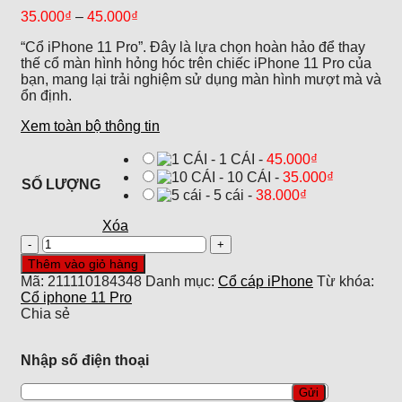
35.000
₫
–
45.000
₫
“Cổ iPhone 11 Pro”. Đây là lựa chọn hoàn hảo để thay
thế cổ màn hình hỏng hóc trên chiếc iPhone 11 Pro của
bạn, mang lại trải nghiệm sử dụng màn hình mượt mà và
ổn định.
Xem toàn bộ thông tin
-
1 CÁI
-
45.000
₫
-
10 CÁI
-
35.000
₫
SỐ LƯỢNG
-
5 cái
-
38.000
₫
Xóa
Cổ
iphone
Thêm vào giỏ hàng
11
Mã:
211110184348
Danh mục:
Cổ cáp iPhone
Từ khóa:
Pro
Cổ iphone 11 Pro
số
Chia sẻ
lượng
Nhập số điện thoại