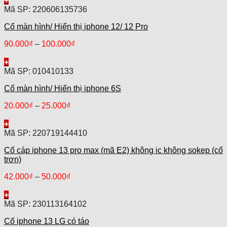
+
Mã SP: 220606135736
Cổ màn hình/ Hiển thị iphone 12/ 12 Pro
90.000
₫
–
100.000
₫
+
Mã SP: 010410133
Cổ màn hình/ Hiển thị iphone 6S
20.000
₫
–
25.000
₫
+
Mã SP: 220719144410
Cổ cáp iphone 13 pro max (mã E2) không ic không sokep (cổ
trơn)
42.000
₫
–
50.000
₫
+
Mã SP: 230113164102
Cổ iphone 13 LG có táo