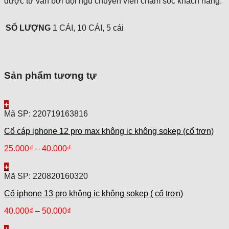
được tư vấn bởi đội ngũ chuyên viên chăm sóc khách hàng.
SỐ LƯỢNG
1 CÁI, 10 CÁI, 5 cái
Sản phẩm tương tự
+
Mã SP: 220719163816
Cổ cáp iphone 12 pro max không ic không sokep (cổ trơn)
25.000
₫
–
40.000
₫
+
Mã SP: 220820160320
Cổ iphone 13 pro không ic không sokep ( cổ trơn)
40.000
₫
–
50.000
₫