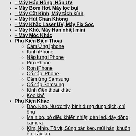
– Máy Hấp Hồng, Hấp UV
– Máy Bơm Hơi, Máy lọc bụi
– Máy Cắt Kính, Máy tách kính
– Máy Hút Chân Không
– Máy Khắc Laser UV, Máy Fix Sọc
– Máy Khò, Máy Hàn nhiệt mini
– Máy Móc Khác
Phụ Kiện Điện Thoại
Cảm Ứng Iphone
Kính iPhone
Nắp lưng iPhone
Pin iPhone
Ron iPhone
Cổ cáp iPhone
Cảm ứng Samsung
Cổ cáp Samsung
Kính điện thoại khác
Keo khô
Phụ Kiện Khác
Dao, Keo, Nước tẩy, bình đựng dung dịch, chì
ống
Main bo, bộ điều khiển nhiệt, đèn led, dây đồng,
camera
Kìm, Nhíp, Tô vít, Súng bắn keo, mũi hàn, khuôn
ép, cây lăn