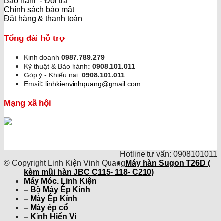
Bảo hành - Đổi trả
Chính sách bảo mật
Đặt hàng & thanh toán
Tổng đài hỗ trợ
Kinh doanh
0987.789.279
Kỹ thuật & Bảo hành
:
0908.101.011
Góp ý - Khiếu nại:
0908.101.011
Email
:
linhkienvinhquang@gmail.com
Mạng xã hội
Hotline tư vấn: 0908101011
© Copyright Linh Kiện Vinh Quang
Máy hàn Sugon T26D (
kèm mũi hàn JBC C115- 118- C210)
Máy Móc, Linh Kiện
– Bộ Máy Ép Kính
– Máy Ép Kính
– Máy ép cổ
– Kính Hiển Vi