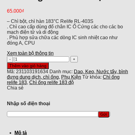
65.000
₫
– Chì bột, chì hàn 183°C Relife RL-403S
. Chì cao cấp dùng đổ chân IC Ổ Cứng các cho các bo
mạch điện tử và di động
. Phù hợp sửa chữa các dòng IC sinh nhiệt cao như
đóng A, CPU
Xem toàn bộ thông tin
Chì
ống
Thêm vào giỏ hàng
relife
Mã:
231103191634
Danh mục:
Dao, Keo, Nước tẩy, bình
183
đựng dung dịch, chì ống
,
Phụ Kiện
Từ khóa:
Chì ống
độ
relife 183
,
Chì ống relife 183 độ
số
Chia sẻ
lượng
Nhập số điện thoại
Mô tả