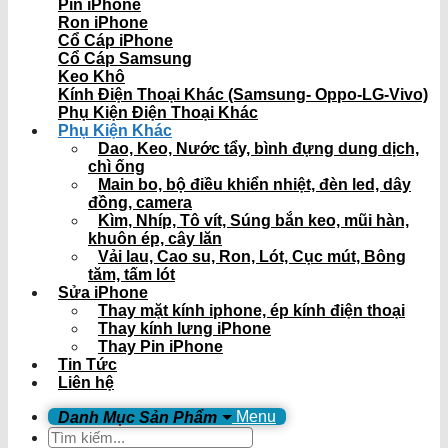
Pin iPhone
Ron iPhone
Cổ Cáp iPhone
Cổ Cáp Samsung
Keo Khô
Kính Điện Thoại Khác (Samsung- Oppo-LG-Vivo)
Phụ Kiện Điện Thoại Khác
Phụ Kiện Khác
Dao, Keo, Nước tẩy, bình đựng dung dịch,
chì ống
Main bo, bộ điều khiển nhiệt, đèn led, dây
đồng, camera
Kìm, Nhíp, Tô vít, Súng bắn keo, mũi hàn,
khuôn ép, cây lăn
Vải lau, Cao su, Ron, Lót, Cục mút, Bông
tăm, tấm lót
Sửa iPhone
Thay mặt kính iphone, ép kính điện thoại
Thay kính lưng iPhone
Thay Pin iPhone
Tin Tức
Liên hệ
Menu
Tìm