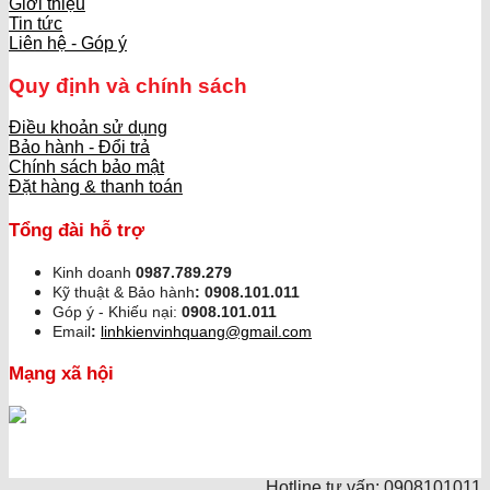
Giới thiệu
Tin tức
Liên hệ - Góp ý
Quy định và chính sách
Điều khoản sử dụng
Bảo hành - Đổi trả
Chính sách bảo mật
Đặt hàng & thanh toán
Tổng đài hỗ trợ
Kinh doanh
0987.789.279
Kỹ thuật & Bảo hành
:
0908.101.011
Góp ý - Khiếu nại:
0908.101.011
Email
:
linhkienvinhquang@gmail.com
Mạng xã hội
Hotline tư vấn: 0908101011