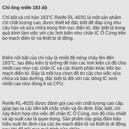
Chì ống relife 183 độ
Chì bột và chì hàn 183°C Relife RL-403S là một sản phẩm
chì chất lượng cao, được thiết kế đặc biệt để đáp ứng nhu
cầu hàn và sửa chữa trong lĩnh vực điện tử, đặc biệt là trong
quá trình làm việc với các linh kiện như chân IC Ổ Cứng trên
bo mạch điện tử và thiết bị di động.
Điểm nổi bật của chì này là nhiệt độ nóng chảy lên đến
183°C, tạo điều kiện lý tưởng để hàn các linh kiện có độ chịu
nhiệt cao như các chân IC và các thành phần khác trên bo
mạch điện tử. Đây là một lựa chọn độ tin cậy cho việc sửa
chữa và bảo dưỡng, đặc biệt là đối với các dòng IC sinh
nhiệt cao như đóng A và CPU.
Relife RL-403S được đánh giá cao với chất lượng cao cấp,
giúp tạo ra các liên kết chắc chắn và ổn định. Đặc biệt, chì
này thích hợp cho việc đổ chân IC Ổ Cứng, nơi độ chịu nhiệt
và áp suất cao là quan trọng. Sản phẩm này giúp đảm bảo
hiệu suất ổn định của các bo mạch điện tử và thiết bị di động