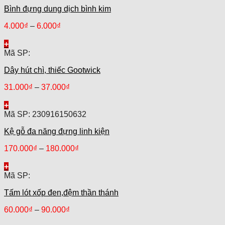
Bình đựng dung dịch bình kim
4.000
₫
–
6.000
₫
+
Mã SP:
Dây hút chì, thiếc Gootwick
31.000
₫
–
37.000
₫
+
Mã SP: 230916150632
Kệ gỗ đa năng đựng linh kiện
170.000
₫
–
180.000
₫
+
Mã SP:
Tấm lót xốp đen,đệm thần thánh
60.000
₫
–
90.000
₫