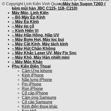
© Copyright Linh Kiện Vinh Quang
Máy hàn Sugon T26D (
kèm mũi hàn JBC C115- 118- C210)
Máy Móc, Linh Kiện
– Bộ Máy Ép Kính
– Máy Ép Kính
– Máy ép cổ
– Kính Hiển Vi
– Máy Hấp Hồng, Hấp UV
– Máy Bơm Hơi, Máy lọc bụi
– Máy Cắt Kính, Máy tách kính
– Máy Hút Chân Không
– Máy Khắc Laser UV, Máy Fix Sọc
– Máy Khò, Máy Hàn nhiệt mini
– Máy Móc Khác
Phụ Kiện Điện Thoại
Cảm Ứng Iphone
Kính iPhone
Nắp lưng iPhone
Pin iPhone
Ron iPhone
Cổ cáp iPhone
Cảm ứng Samsung
Cổ cáp Samsung
Kính điện thoại khác
Keo khô