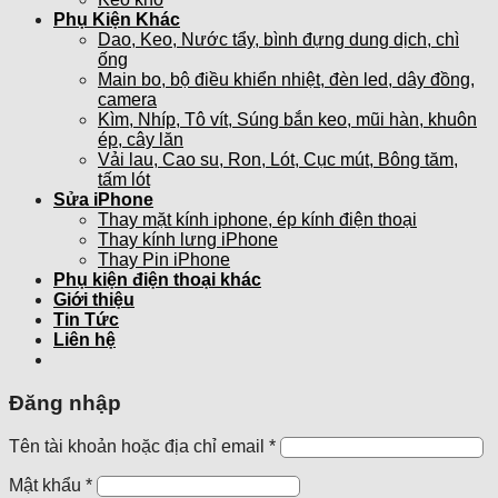
Phụ Kiện Khác
Dao, Keo, Nước tẩy, bình đựng dung dịch, chì
ống
Main bo, bộ điều khiển nhiệt, đèn led, dây đồng,
camera
Kìm, Nhíp, Tô vít, Súng bắn keo, mũi hàn, khuôn
ép, cây lăn
Vải lau, Cao su, Ron, Lót, Cục mút, Bông tăm,
tấm lót
Sửa iPhone
Thay mặt kính iphone, ép kính điện thoại
Thay kính lưng iPhone
Thay Pin iPhone
Phụ kiện điện thoại khác
Giới thiệu
Tin Tức
Liên hệ
Đăng nhập
Tên tài khoản hoặc địa chỉ email
*
Mật khẩu
*