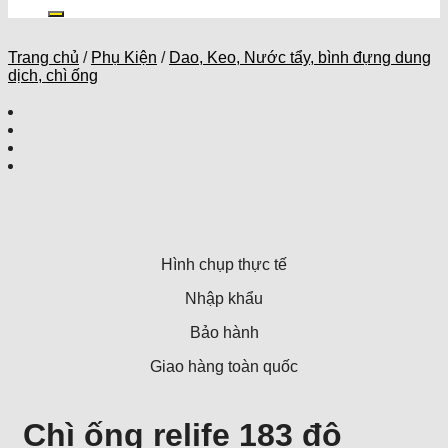
kiếm:
Trang chủ
/
Phụ Kiện
/
Dao, Keo, Nước tẩy, bình đựng dung
dịch, chì ống
Hình chụp thực tế
Nhập khẩu
Bảo hành
Giao hàng toàn quốc
Chì ống relife 183 độ