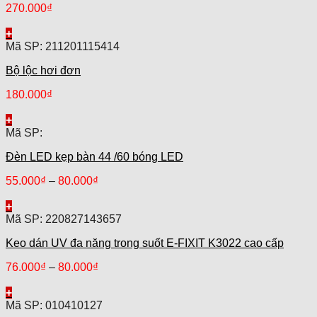
270.000
₫
+
Mã SP: 211201115414
Bộ lộc hơi đơn
180.000
₫
+
Mã SP:
Đèn LED kẹp bàn 44 /60 bóng LED
55.000
₫
–
80.000
₫
+
Mã SP: 220827143657
Keo dán UV đa năng trong suốt E-FIXIT K3022 cao cấp
76.000
₫
–
80.000
₫
+
Mã SP: 010410127