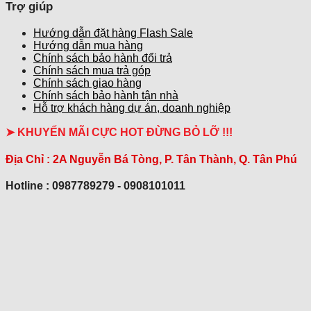
Trợ giúp
Hướng dẫn đặt hàng Flash Sale
Hướng dẫn mua hàng
Chính sách bảo hành đổi trả
Chính sách mua trả góp
Chính sách giao hàng
Chính sách bảo hành tận nhà
Hỗ trợ khách hàng dự án, doanh nghiệp
➤ KHUYẾN MÃI CỰC HOT ĐỪNG BỎ LỠ !!!
Địa Chỉ :
2A Nguyễn Bá Tòng, P. Tân Thành, Q. Tân Phú
Hotline : 0987789279 - 0908101011