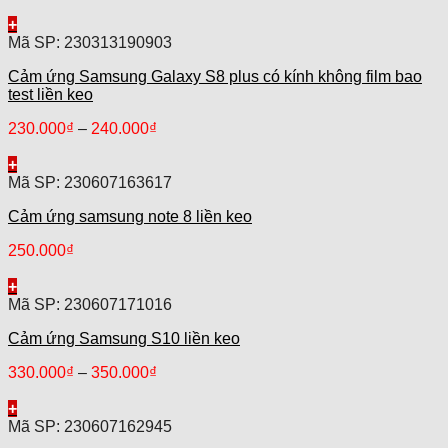
+
Mã SP: 230313190903
Cảm ứng Samsung Galaxy S8 plus có kính không film bao
test liền keo
230.000
₫
–
240.000
₫
+
Mã SP: 230607163617
Cảm ứng samsung note 8 liền keo
250.000
₫
+
Mã SP: 230607171016
Cảm ứng Samsung S10 liền keo
330.000
₫
–
350.000
₫
+
Mã SP: 230607162945