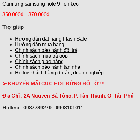
Cảm ứng samsung note 9 liền keo
350.000
₫
–
370.000
₫
Trợ giúp
Hướng dẫn đặt hàng Flash Sale
Hướng dẫn mua hàng
Chính sách bảo hành đổi trả
Chính sách mua trả góp
Chính sách giao hàng
Chính sách bảo hành tận nhà
Hỗ trợ khách hàng dự án, doanh nghiệp
➤ KHUYẾN MÃI CỰC HOT ĐỪNG BỎ LỠ !!!
Địa Chỉ :
2A Nguyễn Bá Tòng, P. Tân Thành, Q. Tân Phú
Hotline : 0987789279 - 0908101011