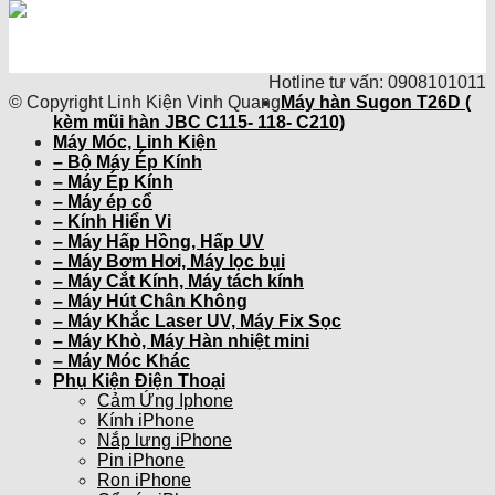
Hotline tư vấn: 0908101011
© Copyright Linh Kiện Vinh Quang
Máy hàn Sugon T26D (
kèm mũi hàn JBC C115- 118- C210)
Máy Móc, Linh Kiện
– Bộ Máy Ép Kính
– Máy Ép Kính
– Máy ép cổ
– Kính Hiển Vi
– Máy Hấp Hồng, Hấp UV
– Máy Bơm Hơi, Máy lọc bụi
– Máy Cắt Kính, Máy tách kính
– Máy Hút Chân Không
– Máy Khắc Laser UV, Máy Fix Sọc
– Máy Khò, Máy Hàn nhiệt mini
– Máy Móc Khác
Phụ Kiện Điện Thoại
Cảm Ứng Iphone
Kính iPhone
Nắp lưng iPhone
Pin iPhone
Ron iPhone