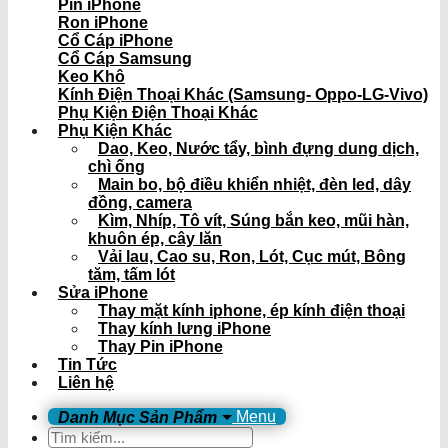
Pin iPhone
Ron iPhone
Cổ Cáp iPhone
Cổ Cáp Samsung
Keo Khô
Kính Điện Thoại Khác (Samsung- Oppo-LG-Vivo)
Phụ Kiện Điện Thoại Khác
Phụ Kiện Khác
Dao, Keo, Nước tẩy, bình đựng dung dịch,
chì ống
Main bo, bộ điều khiển nhiệt, đèn led, dây
đồng, camera
Kìm, Nhíp, Tô vít, Súng bắn keo, mũi hàn,
khuôn ép, cây lăn
Vải lau, Cao su, Ron, Lót, Cục mút, Bông
tăm, tấm lót
Sửa iPhone
Thay mặt kính iphone, ép kính điện thoại
Thay kính lưng iPhone
Thay Pin iPhone
Tin Tức
Liên hệ
Menu
Tìm