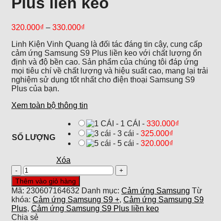
Plus liền keo
320.000
₫
–
330.000
₫
Linh Kiện Vinh Quang là đối tác đáng tin cậy, cung cấp
cảm ứng Samsung S9 Plus liền keo với chất lượng ổn
định và độ bền cao. Sản phẩm của chúng tôi đáp ứng
mọi tiêu chí về chất lượng và hiệu suất cao, mang lại trải
nghiệm sử dụng tốt nhất cho điện thoại Samsung S9
Plus của bạn.
Xem toàn bộ thông tin
-
1 CÁI
-
330.000
₫
-
3 cái
-
325.000
₫
SỐ LƯỢNG
-
5 cái
-
320.000
₫
Xóa
Cảm
ứng
Thêm vào giỏ hàng
Samsung
Mã:
230607164632
Danh mục:
Cảm ứng Samsung
Từ
S9
khóa:
Cảm ứng Samsung S9 +
,
Cảm ứng Samsung S9
Plus
Plus
,
Cảm ứng Samsung S9 Plus liền keo
liền
Chia sẻ