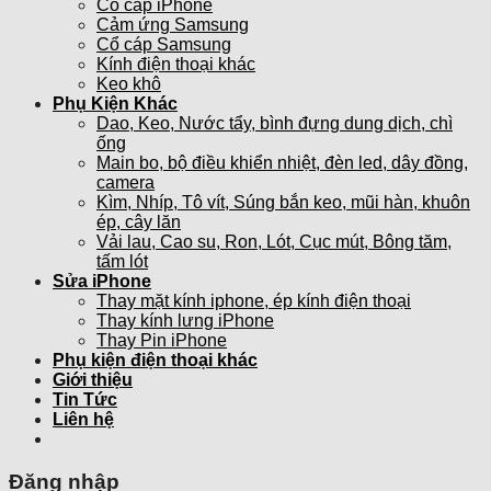
Cổ cáp iPhone
Cảm ứng Samsung
Cổ cáp Samsung
Kính điện thoại khác
Keo khô
Phụ Kiện Khác
Dao, Keo, Nước tẩy, bình đựng dung dịch, chì
ống
Main bo, bộ điều khiển nhiệt, đèn led, dây đồng,
camera
Kìm, Nhíp, Tô vít, Súng bắn keo, mũi hàn, khuôn
ép, cây lăn
Vải lau, Cao su, Ron, Lót, Cục mút, Bông tăm,
tấm lót
Sửa iPhone
Thay mặt kính iphone, ép kính điện thoại
Thay kính lưng iPhone
Thay Pin iPhone
Phụ kiện điện thoại khác
Giới thiệu
Tin Tức
Liên hệ
Đăng nhập