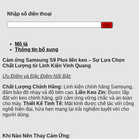
keo
số
lượng
Nhập số điện thoại
Mô tả
Thông tin bổ sung
Cảm ứng Samsung S9 Plus liền keo – Sự Lựa Chọn
Chất Lượng từ Linh Kiện Vinh Quang
Ưu Điểm và Đặc Điểm Nổi Bật:
Chất Lượng Chính Hãng:
Linh kiện chính hãng Samsung,
đảm bảo độ nhạy và độ bền cao.
Liền Keo Zin:
Được lắp
đặt với keo chính hãng, giữ cảm ứng vững chắc và an toàn
cho máy.
Thiết Kế Tinh Tế:
Mặt kính được chế tác với công
nghệ hiện đại, hứa hẹn mang lại trải nghiệm tuyệt vời cho
người dùng.
Khi Nào Nên Thay Cảm Ứng: